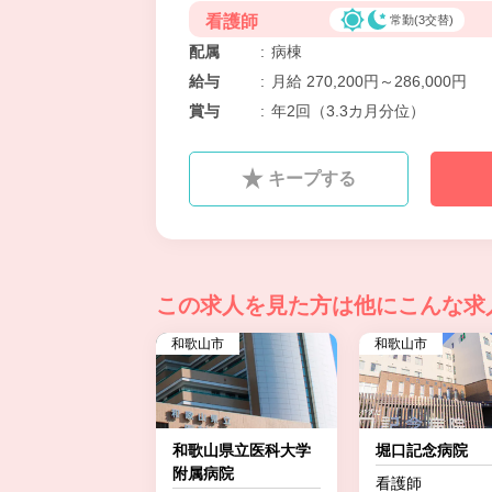
看護師
常勤(3交替)
配属
:
病棟
給与
:
月給 270,200円～286,000円
賞与
:
年2回（3.3カ月分位）
キープする
この求人を見た方は
他にこんな求
和歌山市
和歌山市
和歌山県立医科大学
堀口記念病院
附属病院
看護師