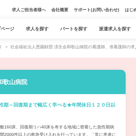
求人ご担当者様へ
会社概要
サポート(お問い合わせ)
はじ
プページ
求人を探す
パートを探す
派遣求人を探す
市
社会福祉法人恩賜財団 済生会和歌山病院の看護師、准看護師の求
和歌山病院
性期～回復期まで幅広く学べる★年間休日１２０日以
般160床、回復期リハ40床を有する地域に密着した急性期病
間2000件以上の救急受け入れを行っています。「常に患者に