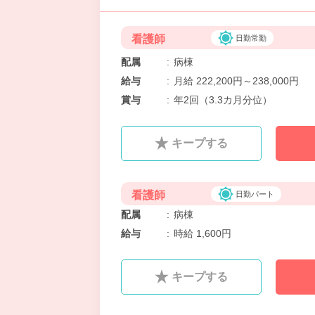
看護師
日勤常勤
配属
:
病棟
給与
:
月給 222,200円～238,000円
賞与
:
年2回（3.3カ月分位）
キープする
看護師
日勤パート
配属
:
病棟
給与
:
時給 1,600円
キープする