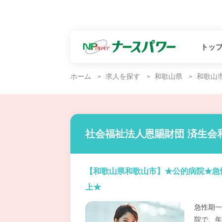
トッ
ホーム
求人を探す
和歌山県
和歌山
社会福祉法人恩賜財団 済生会
【和歌山県和歌山市】★公的病院★急
上★
急性期一
院で、年