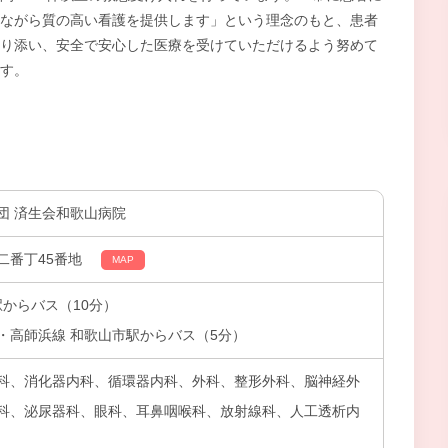
ながら質の高い看護を提供します」という理念のもと、患者
り添い、安全で安心した医療を受けていただけるよう努めて
す。
団 済生会和歌山病院
二番丁45番地
MAP
駅からバス（10分）
・高師浜線 和歌山市駅からバス（5分）
科、消化器内科、循環器内科、外科、整形外科、脳神経外
科、泌尿器科、眼科、耳鼻咽喉科、放射線科、人工透析内