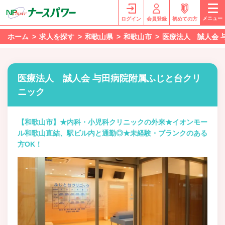
メニュー
ログイン
会員登録
初めての方
ホーム
求人を探す
和歌山県
和歌山市
医療法人 誠人会 
医療法人 誠人会 与田病院附属ふじと台クリ
ニック
【和歌山市】★内科・小児科クリニックの外来★イオンモー
ル和歌山直結、駅ビル内と通勤◎★未経験・ブランクのある
方OK！