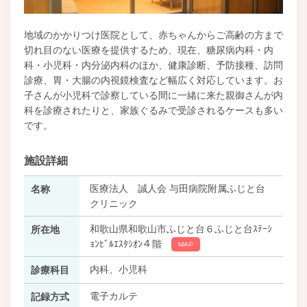
地域のかかりつけ医院として、赤ちゃんからご高齢の方まで
切れ目のない医療を提供するため、現在、糖尿病内科・内
科・小児科・内分泌内科のほか、健康診断、予防接種、訪問
診療、胃・大腸の内視鏡検査など幅広く対応しています。お
子さんが小児科で診察している間に一緒に来た親御さんが内
科を診療されたりと、家族ぐるみで受診されるケースも多い
です。
施設詳細
医療法人 誠人会 与田病院附属ふじと台
名称
クリニック
和歌山県和歌山市ふじと台６ふじと台ｽﾃｰｼ
所在地
ｮﾝﾋﾞﾙｴｽﾀｼｵﾝ４階
MAP
内科、小児科
診療科目
電子カルテ
記録方式