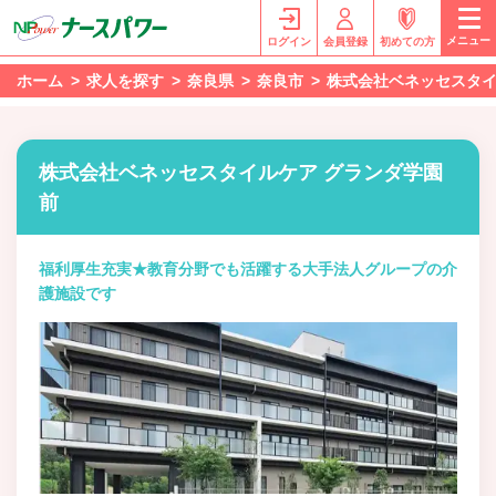
メニュー
ログイン
会員登録
初めての方
ホーム
求人を探す
奈良県
奈良市
株式会社ベネッセスタイ
株式会社ベネッセスタイルケア グランダ学園
前
福利厚生充実★教育分野でも活躍する大手法人グループの介
護施設です