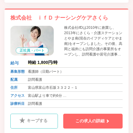
株式会社 ｉｆＤ ナーシングケアさくら
株式会社ifDは2010年に創業し、
2013年にさくら・介護ステーション
とやま南(現在のイフディケアとやま
南)をオープンしました。その後、高
岡と福井にも訪問介護の事業所をオ
正社員・パート
ープンし、訪問看護や居宅介護事業
を続々と立ち上げ、10年で12もの事
時給 1,800円/時
給与
業所の立ち上げを行ってきました。
さらに2024年３月29日に、新しい
募集形態
看護師（日勤パート）
シニアマンション、グランヒルズ光
配属
訪問看護
陽をオープンしました。 この急成長
は、一緒に頑張ってくださったスタ
住所
富山県富山市石坂３３２２－１
ッフの皆様なしではありえません。
アクセス
富山駅より車で約6分
会社としてもしっかりと利益の還
元、さらに地域貢献をしていきま
石坂新バス停から 徒歩１分
診療科目
訪問看護
す。
キープする
この求人の詳細