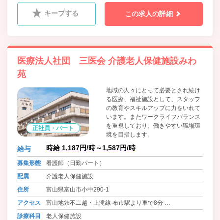
キープする
この求人の詳細
医療法人社団 三医会 介護老人保健施設みわ
苑
地域の人々にとって必要とされ続け
る医療、福祉施設として、スタッフ
の教育やスキルアップに力をいれて
います。またワークライフバランス
を重視しており、働きやすい職場環
正社員・パート
境を目指します。
時給 1,187円/時～1,587円/時
給与
募集形態
看護師（日勤パート）
配属
介護老人保健施設
住所
富山県富山市小中290-1
アクセス
富山地鉄不二越・上滝線 布市駅より車で8分
バス 「小中」ﾊﾞｽ停下車 徒歩10分
診療科目
老人保健施設