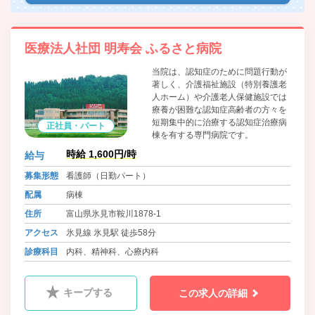
医療法人社団 明寿会 ふるさと病院
当院は、認知症のために問題行動が
著しく、介護福祉施設（特別養護老
人ホーム）や介護老人保健施設では
療養が困難な認知症高齢者の方々を
短期集中的に治療する認知症治療病
正社員・パート
棟を有する専門病院です。
時給 1,600円/時
給与
募集形態
看護師（日勤パート）
配属
病棟
住所
富山県氷見市鞍川1878-1
アクセス
氷見線 氷見駅 徒歩58分
診療科目
内科、精神科、心療内科
キープする
この求人の詳細