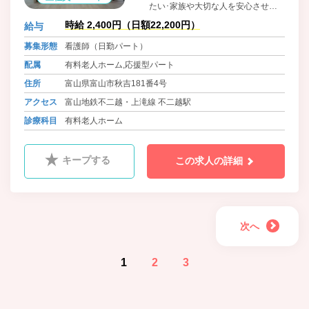
たい･家族や大切な人を安心させた
い
時給 2,400円（日額22,200円）
給与
募集形態
看護師（日勤パート）
配属
有料老人ホーム,応援型パート
住所
富山県富山市秋吉181番4号
アクセス
富山地鉄不二越・上滝線 不二越駅
診療科目
有料老人ホーム
キープする
この求人の詳細
次へ
1
2
3