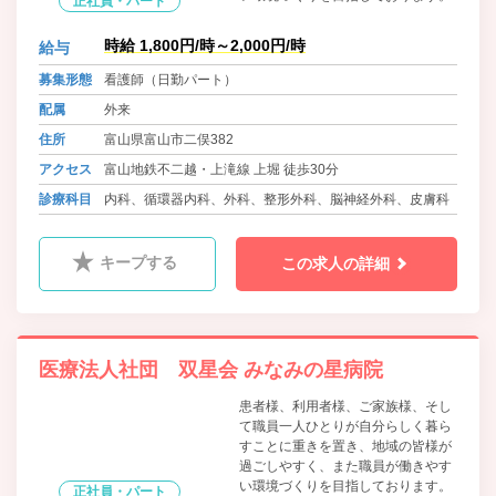
正社員・パート
時給 1,800円/時～2,000円/時
給与
募集形態
看護師（日勤パート）
配属
外来
住所
富山県富山市二俣382
アクセス
富山地鉄不二越・上滝線 上堀 徒歩30分
診療科目
内科、循環器内科、外科、整形外科、脳神経外科、皮膚科
キープする
この求人の詳細
医療法人社団 双星会 みなみの星病院
患者様、利用者様、ご家族様、そし
て職員一人ひとりが自分らしく暮ら
すことに重きを置き、地域の皆様が
過ごしやすく、また職員が働きやす
い環境づくりを目指しております。
正社員・パート