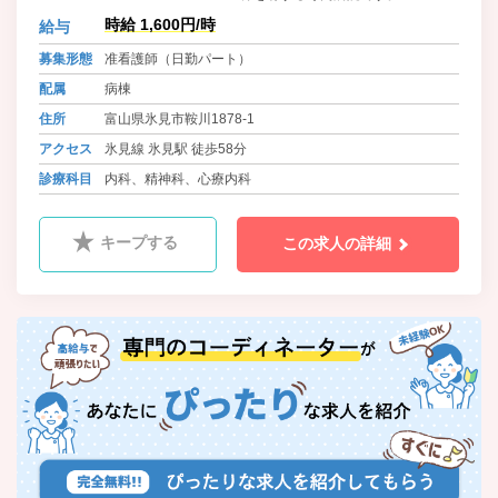
時給 1,600円/時
給与
募集形態
准看護師（日勤パート）
配属
病棟
住所
富山県氷見市鞍川1878-1
アクセス
氷見線 氷見駅 徒歩58分
診療科目
内科、精神科、心療内科
キープする
この求人の詳細