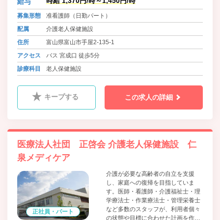
時給 1,370円/時～1,450円/時
給与
す。利用者・ご家族と一緒に、在宅
復帰を計画します。ケアマネージャ
募集形態
准看護師（日勤パート）
ーと連携して、安心して在宅復帰が
配属
介護老人保健施設
出来る様にサポートしています。
住所
富山県富山市手屋2-135-1
アクセス
バス 宮成口 徒歩5分
診療科目
老人保健施設
キープする
この求人の詳細
医療法人社団 正啓会 介護老人保健施設 仁
泉メディケア
介護が必要な高齢者の自立を支援
し、家庭への復帰を目指していま
す。医師・看護師・介護福祉士・理
学療法士・作業療法士・管理栄養士
など多数のスタッフが、利用者個々
正社員・パート
の状態や目標に合わせた計画を作成