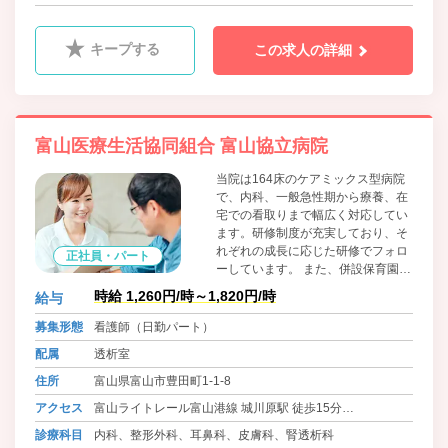
バス 「上野」ﾊﾞｽ停下車 徒歩10分
キープする
この求人の詳細
富山医療生活協同組合 富山協立病院
当院は164床のケアミックス型病院
で、内科、一般急性期から療養、在
宅での看取りまで幅広く対応してい
ます。研修制度が充実しており、そ
れぞれの成長に応じた研修でフォロ
正社員・パート
ーしています。 また、併設保育園も
あり、育児との両立も可能。ワーク
時給 1,260円/時～1,820円/時
給与
ライフバランスを推進しています。
私たちと一緒に、患者さまの思いに
募集形態
看護師（日勤パート）
よりそった看護しませんか？
配属
透析室
住所
富山県富山市豊田町1-1-8
アクセス
富山ライトレール富山港線 城川原駅 徒歩15分
富山ライトレール 越中中島駅 徒歩15分
診療科目
内科、整形外科、耳鼻科、皮膚科、腎透析科