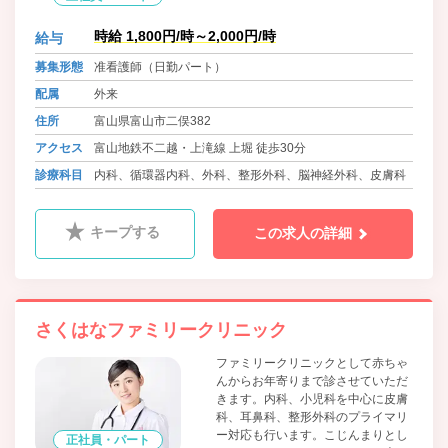
時給 1,800円/時～2,000円/時
給与
募集形態
准看護師（日勤パート）
配属
外来
住所
富山県富山市二俣382
アクセス
富山地鉄不二越・上滝線 上堀 徒歩30分
診療科目
内科、循環器内科、外科、整形外科、脳神経外科、皮膚科
キープする
この求人の詳細
さくはなファミリークリニック
ファミリークリニックとして赤ちゃ
んからお年寄りまで診させていただ
きます。内科、小児科を中心に皮膚
科、耳鼻科、整形外科のプライマリ
ー対応も行います。こじんまりとし
正社員・パート