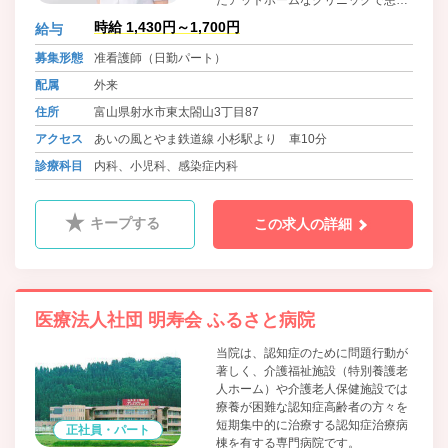
さんとの対話を大切にして寄り添う
時給 1,430円～1,700円
給与
診療を心がけております。
募集形態
准看護師（日勤パート）
配属
外来
住所
富山県射水市東太閤山3丁目87
アクセス
あいの風とやま鉄道線 小杉駅より 車10分
診療科目
内科、小児科、感染症内科
キープする
この求人の詳細
医療法人社団 明寿会 ふるさと病院
当院は、認知症のために問題行動が
著しく、介護福祉施設（特別養護老
人ホーム）や介護老人保健施設では
療養が困難な認知症高齢者の方々を
短期集中的に治療する認知症治療病
正社員・パート
棟を有する専門病院です。