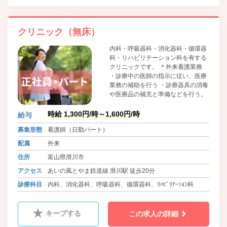
クリニック（無床）
内科・呼吸器科・消化器科・循環器
科・リハビリテーション科を有する
クリニックです。 ＊外来看護業務
・診療中の医師の指示に従い、医療
業務の補助を行う ・診療器具の消毒
や医療品の補充と準備などを行う。
時給 1,300円/時～1,600円/時
給与
募集形態
看護師（日勤パート）
配属
外来
住所
富山県滑川市
アクセス
あいの風とやま鉄道線 滑川駅 徒歩20分
診療科目
内科、消化器科、呼吸器科、循環器科、ﾘﾊﾋﾞﾘﾃｰｼｮﾝ科
キープする
この求人の詳細