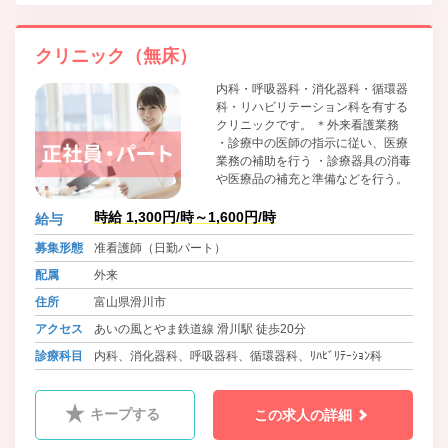
クリニック（無床）
内科・呼吸器科・消化器科・循環器
科・リハビリテーション科を有する
クリニックです。 ＊外来看護業務
・診療中の医師の指示に従い、医療
業務の補助を行う ・診療器具の消毒
や医療品の補充と準備などを行う。
時給 1,300円/時～1,600円/時
給与
募集形態
准看護師（日勤パート）
配属
外来
住所
富山県滑川市
アクセス
あいの風とやま鉄道線 滑川駅 徒歩20分
診療科目
内科、消化器科、呼吸器科、循環器科、ﾘﾊﾋﾞﾘﾃｰｼｮﾝ科
キープする
この求人の詳細