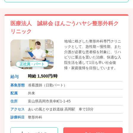
医療法人 誠林会 ほんごうハヤシ整形外科ク
リニック
地域に根ざした整形外科専門クリニ
ックとして、急性期～慢性期、また
介護が必要な患者様を対象に、リハ
ビリに重点を置いた治療、快適な入
院生活を通して1日も早い社会復
正社員・パート
帰・家庭復帰を目指しています。
時給 1,500円/時
給与
募集形態
准看護師（日勤パート）
配属
外来
住所
富山県高岡市美幸町1-1-45
アクセス
あいの風とやま鉄道線 高岡駅 車で10分
診療科目
整形外科