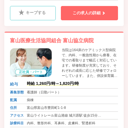
キープする
この求人の詳細
富山医療生活協同組合 富山協立病院
当院は164床のケアミックス型病院
で、内科、一般急性期から療養、在
宅での看取りまで幅広く対応してい
ます。研修制度が充実しており、そ
れぞれの成長に応じた研修でフォロ
正社員・パート
ーしています。 また、併設保育園も
あり、育児との両立も可能。ワーク
時給 1,260円/時～1,820円/時
給与
ライフバランスを推進しています。
私たちと一緒に、患者さまの思いに
募集形態
看護師（日勤パート）
よりそった看護しませんか？
配属
病棟
住所
富山県富山市豊田町1-1-8
アクセス
富山ライトレール富山港線 城川原駅 徒歩15分
富山ライトレール 越中中島駅 徒歩15分
診療科目
内科、整形外科、耳鼻科、皮膚科、腎透析科