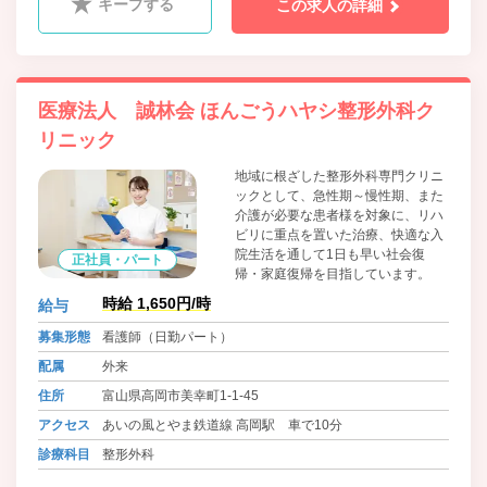
キープする
この求人の詳細
医療法人 誠林会 ほんごうハヤシ整形外科ク
リニック
地域に根ざした整形外科専門クリニ
ックとして、急性期～慢性期、また
介護が必要な患者様を対象に、リハ
ビリに重点を置いた治療、快適な入
院生活を通して1日も早い社会復
正社員・パート
帰・家庭復帰を目指しています。
時給 1,650円/時
給与
募集形態
看護師（日勤パート）
配属
外来
住所
富山県高岡市美幸町1-1-45
アクセス
あいの風とやま鉄道線 高岡駅 車で10分
診療科目
整形外科