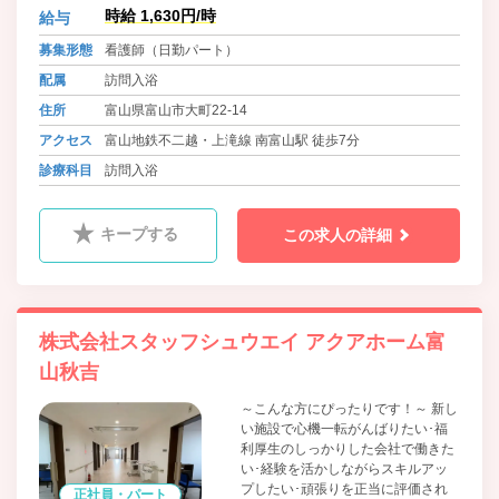
がいは、なんといっても「ありがと
時給 1,630円/時
給与
う」「気持ちいい」というお客様の
笑顔を頂けることです。訪問入浴と
募集形態
看護師（日勤パート）
いう仕事を通じて、お客様が期待す
配属
訪問入浴
る以上のサービスを提供出来た時、
この上なく幸せだと感じます。自分
住所
富山県富山市大町22-14
の技術をもっと磨き、同じ志を持っ
アクセス
富山地鉄不二越・上滝線 南富山駅 徒歩7分
た仕事仲間と成長していきたいと考
えています。
診療科目
訪問入浴
キープする
この求人の詳細
株式会社スタッフシュウエイ アクアホーム富
山秋吉
～こんな方にぴったりです！～ 新し
い施設で心機一転がんばりたい･福
利厚生のしっかりした会社で働きた
い･経験を活かしながらスキルアッ
プしたい･頑張りを正当に評価され
正社員・パート