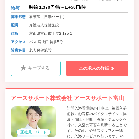
し、日々のサービスを提供していま
時給 1,370円/時～1,450円/時
給与
す。利用者・ご家族と一緒に、在宅
復帰を計画します。ケアマネージャ
募集形態
看護師（日勤パート）
ーと連携して、安心して在宅復帰が
配属
介護老人保健施設
出来る様にサポートしています。
住所
富山県富山市手屋2-135-1
アクセス
バス 宮成口 徒歩5分
診療科目
老人保健施設
キープする
この求人の詳細
アースサポート株式会社 アースサポート富山
訪問入浴看護師の仕事は、毎回入浴
前後にお客様のバイタルサイン（体
温・血圧・呼吸・脈拍）チェックを
行い、入浴の可否を判断することで
す。その他、介護スタッフと一緒
正社員・パート
に、入浴サービスを行います。 やり