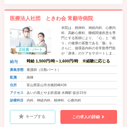
医療法人社団 ときわ会 常願寺病院
本院は、精神科、神経内科、心療内
科、高齢心療科、睡眠関連疾患を専
門とする医師により、「心」と「眠
り」の健康の基盤である「脳」を、
さらに、循環器内科の非常勤専門医
正社員・パート
が「身体」のケアをサポートしま
す。
時給 1,500円/時～1,600円/時 ※経験に応じる
給与
募集形態
看護師（日勤パート）
配属
病棟
住所
富山県富山市水橋肘崎438
アクセス
あいの風とやま鉄道線 水橋駅 徒歩15分
診療科目
内科、神経内科、精神科、心療内科
キープする
この求人の詳細