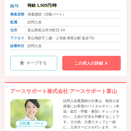
がいは、なんといっても「ありがと
時給 1,505円/時
給与
う」「気持ちいい」というお客様の
笑顔を頂けることです。訪問入浴と
募集形態
准看護師（日勤パート）
いう仕事を通じて、お客様が期待す
配属
訪問入浴
る以上のサービスを提供出来た時、
この上なく幸せだと感じます。自分
住所
富山県富山市大町22-14
の技術をもっと磨き、同じ志を持っ
アクセス
富山地鉄不二越・上滝線 南富山駅 徒歩7分
た仕事仲間と成長していきたいと考
えています。
診療科目
訪問入浴
キープする
この求人の詳細
アースサポート株式会社 アースサポート富山
訪問入浴看護師の仕事は、毎回入浴
前後にお客様のバイタルサイン（体
温・血圧・呼吸・脈拍）チェックを
行い、入浴の可否を判断することで
す。その他、介護スタッフと一緒
正社員・パート
に、入浴サービスを行います。 やり