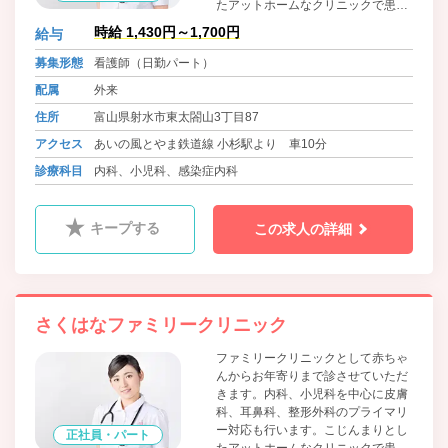
たアットホームなクリニックで患者
さんとの対話を大切にして寄り添う
時給 1,430円～1,700円
給与
診療を心がけております。
募集形態
看護師（日勤パート）
配属
外来
住所
富山県射水市東太閤山3丁目87
アクセス
あいの風とやま鉄道線 小杉駅より 車10分
診療科目
内科、小児科、感染症内科
キープする
この求人の詳細
さくはなファミリークリニック
ファミリークリニックとして赤ちゃ
んからお年寄りまで診させていただ
きます。内科、小児科を中心に皮膚
科、耳鼻科、整形外科のプライマリ
ー対応も行います。こじんまりとし
正社員・パート
たアットホームなクリニックで患者