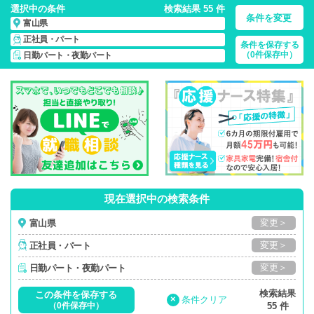
選択中の条件
検索結果 55 件
条件を変更
富山県
正社員・パート
条件を保存する
富山県/日勤パート・夜勤パート/正社員・パート
の 看護師求
（0件保存中）
日勤パート・夜勤パート
人・派遣・転職・募集一覧
現在選択中の検索条件
変更＞
富山県
変更＞
正社員・パート
変更＞
日勤パート・夜勤パート
検索結果
この条件を保存する
×
条件クリア
（0件保存中）
55 件