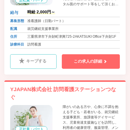
正社員・パート
タル面のサポート等をして頂くお仕
事です。
時給 2,000円～
給与
募集形態
准看護師（日勤パート）
配属
就労継続支援事業所
住所
三重県津市下弁財町津興725-2AKATSUKI Office下弁財1F
診療科目
訪問看護
キープする
この求人の詳細
YJAPAN株式会社 訪問看護ステーションつな
ぐ
障がいのある方や、心身に不調を抱
える子ども・若者がいる、就労継続
支援事業所、放課後等デイサービ
ス、児童発達支援施などを訪問し、
利用者の健康管理、服薬管理、メン
正社員・パート