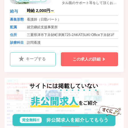
タル面のサポート等をして頂くお仕
事です。
時給 2,000円～
給与
募集形態
看護師（日勤パート）
配属
就労継続支援事業所
住所
三重県津市下弁財町津興725-2AKATSUKI Office下弁財1F
診療科目
訪問看護
キープする
この求人の詳細