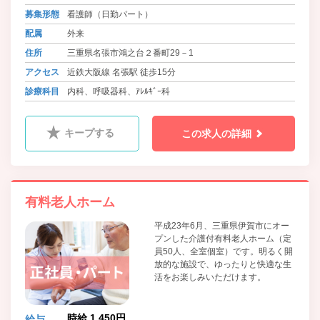
募集形態
看護師（日勤パート）
配属
外来
住所
三重県名張市鴻之台２番町29－1
アクセス
近鉄大阪線 名張駅 徒歩15分
診療科目
内科、呼吸器科、ｱﾚﾙｷﾞｰ科
キープする
この求人の詳細
有料老人ホーム
平成23年6月、三重県伊賀市にオー
プンした介護付有料老人ホーム（定
員50人、全室個室）です。明るく開
放的な施設で、ゆったりと快適な生
活をお楽しみいただけます。
時給 1,450円
給与