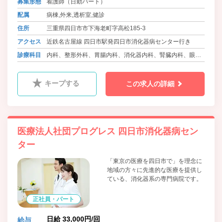
募集形態
看護師（日勤パート）
配属
病棟,外来,透析室,健診
住所
三重県四日市市下海老町字高松185-3
アクセス
近鉄名古屋線 四日市駅発四日市消化器病センター行き
診療科目
内科、整形外科、胃腸内科、消化器内科、腎臓内科、眼
科、ﾘﾊﾋﾞﾘﾃｰｼｮﾝ科、人工透析内科、内視鏡内科、代謝・内
分泌内科
キープする
この求人の詳細
医療法人社団プログレス 四日市消化器病セン
ター
「東京の医療を四日市で」を理念に
地域の方々に先進的な医療を提供し
ている、消化器系の専門病院です。
正社員・パート
日給 33,000円/回
給与