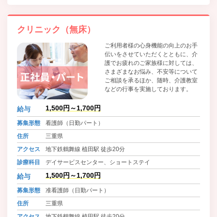
歯科、歯科口腔外科、麻酔科、放射線科、内分泌内科、消
化器外科、ﾘﾊﾋﾞﾘﾃｰｼｮﾝ科、乳腺外科、救急科、脳神経内科
クリニック（無床）
ご利用者様の心身機能の向上のお手
伝いをさせていただくとともに、介
護でお疲れのご家族様に対しては、
さまざまなお悩み、不安等について
ご相談を承るほか、随時、介護教室
などの行事を実施しております。
1,500円～1,700円
給与
募集形態
看護師（日勤パート）
住所
三重県
アクセス
地下鉄鶴舞線 植田駅 徒歩20分
診療科目
デイサービスセンター、ショートステイ
1,500円～1,700円
給与
募集形態
准看護師（日勤パート）
住所
三重県
アクセス
地下鉄鶴舞線 植田駅 徒歩20分