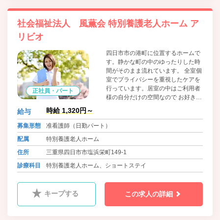
社会福祉法人 風薫会 特別養護老人ホーム ア
リビオ
四日市市の港町に位置するホームで
す。静かな町の中のゆったりした時
間がそのまま流れています。 全室個
室でプライバシーを重視したケアを
行っています。居室の中はご利用者
正社員・パート
様の自分だけの空間なので お好きな
家具を持ち込みいただけます。
時給 1,320円～
給与
募集形態
准看護師（日勤パート）
配属
特別養護老人ホーム
住所
三重県四日市市塩浜栄町149-1
診療科目
特別養護老人ホーム、ショートステイ
キープする
この求人の詳細