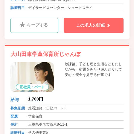
診療科目
デイサービスセンター、ショートステイ
キープする
この求人の詳細
大山田東学童保育所じゃんぼ
放課後、子ども達と生活をともにし
ながら、宿題をみたり遊んだりして
安心・安全を見守る仕事です。
正社員・パート
1,700円
給与
募集形態
准看護師（日勤パート）
配属
学童保育
住所
三重県桑名市筒尾8-11-1
診療科目
その他事業所