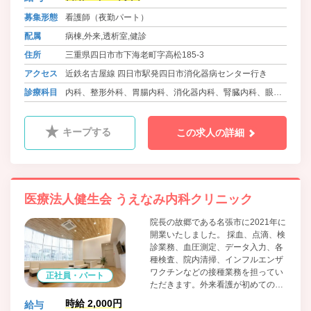
募集形態
看護師（夜勤パート）
配属
病棟,外来,透析室,健診
住所
三重県四日市市下海老町字高松185-3
アクセス
近鉄名古屋線 四日市駅発四日市消化器病センター行き
診療科目
内科、整形外科、胃腸内科、消化器内科、腎臓内科、眼
科、ﾘﾊﾋﾞﾘﾃｰｼｮﾝ科、人工透析内科、内視鏡内科、代謝・内
分泌内科
キープする
この求人の詳細
医療法人健生会 うえなみ内科クリニック
院長の故郷である名張市に2021年に
開業いたしました。 採血、点滴、検
診業務、血圧測定、データ入力、各
種検査、院内清掃、インフルエンザ
ワクチンなどの接種業務を担ってい
正社員・パート
ただきます。外来看護が初めての方
も歓迎しております。
時給 2,000円
給与