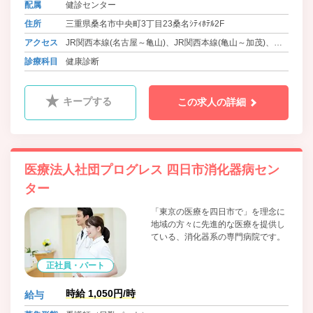
配属
健診センター
住所
三重県桑名市中央町3丁目23桑名ｼﾃｨﾎﾃﾙ2F
アクセス
JR関西本線(名古屋～亀山)、JR関西本線(亀山～加茂)、近
鉄名古屋線、養老鉄道養老線 桑名駅 徒歩5分
診療科目
健康診断
三岐鉄道北勢線 西桑名駅 徒歩5分
キープする
この求人の詳細
医療法人社団プログレス 四日市消化器病セン
ター
「東京の医療を四日市で」を理念に
地域の方々に先進的な医療を提供し
ている、消化器系の専門病院です。
正社員・パート
時給 1,050円/時
給与