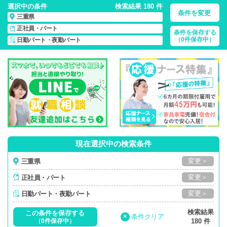
選択中の条件
検索結果 180 件
条件を変更
三重県
正社員・パート
条件を保存する
三重県/日勤パート・夜勤パート/正社員・パート
の 看護師求
（0件保存中）
日勤パート・夜勤パート
人・派遣・転職・募集一覧
現在選択中の検索条件
変更＞
三重県
変更＞
正社員・パート
変更＞
日勤パート・夜勤パート
検索結果
この条件を保存する
×
条件クリア
（0件保存中）
180 件