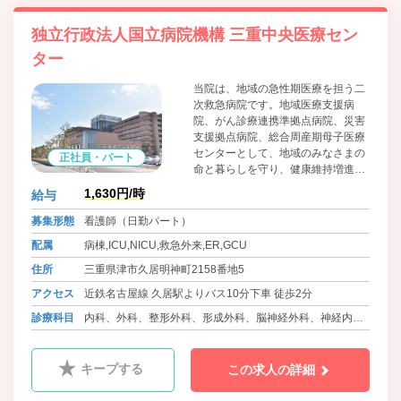
化器外科、ﾘﾊﾋﾞﾘﾃｰｼｮﾝ科、乳腺外科、救急科、脳神経内科
独立行政法人国立病院機構 三重中央医療セン
ター
当院は、地域の急性期医療を担う二
次救急病院です。地域医療支援病
院、がん診療連携準拠点病院、災害
支援拠点病院、総合周産期母子医療
センターとして、地域のみなさまの
正社員・パート
命と暮らしを守り、健康維持増進に
貢献できるよう努めております。
1,630円/時
給与
募集形態
看護師（日勤パート）
配属
病棟,ICU,NICU,救急外来,ER,GCU
住所
三重県津市久居明神町2158番地5
アクセス
近鉄名古屋線 久居駅よりバス10分下車 徒歩2分
診療科目
内科、外科、整形外科、形成外科、脳神経外科、神経内
科、消化器内科、呼吸器内科、呼吸器外科、泌尿器科、循
環器内科、心臓血管外科、精神科、眼科、耳鼻咽喉科、皮
キープする
この求人の詳細
膚科、産科、婦人科、小児科、リウマチ科、病理診断科、