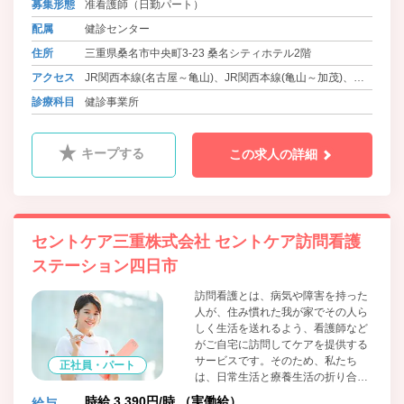
募集形態
准看護師（日勤パート）
配属
健診センター
住所
三重県桑名市中央町3-23 桑名シティホテル2階
アクセス
JR関西本線(名古屋～亀山)、JR関西本線(亀山～加茂)、近
鉄名古屋線、養老鉄道養老線 桑名駅 徒歩5分
診療科目
健診事業所
キープする
この求人の詳細
セントケア三重株式会社 セントケア訪問看護
ステーション四日市
訪問看護とは、病気や障害を持った
人が、住み慣れた我が家でその人ら
しく生活を送れるよう、看護師など
がご自宅に訪問してケアを提供する
サービスです。そのため、私たち
正社員・パート
は、日常生活と療養生活の折り合い
を見つけながら、その人らしく過ご
時給 3,390円/時 （実働給）
給与