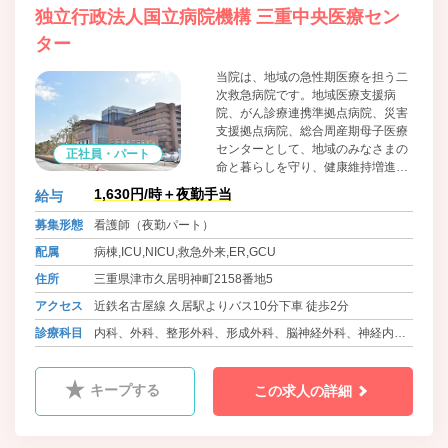
独立行政法人国立病院機構 三重中央医療セン
ター
当院は、地域の急性期医療を担う二
次救急病院です。地域医療支援病
院、がん診療連携準拠点病院、災害
支援拠点病院、総合周産期母子医療
センターとして、地域のみなさまの
正社員・パート
命と暮らしを守り、健康維持増進に
貢献できるよう努めております。
1,630円/時＋夜勤手当
給与
募集形態
看護師（夜勤パート）
配属
病棟,ICU,NICU,救急外来,ER,GCU
住所
三重県津市久居明神町2158番地5
アクセス
近鉄名古屋線 久居駅よりバス10分下車 徒歩2分
診療科目
内科、外科、整形外科、形成外科、脳神経外科、神経内
科、消化器内科、呼吸器内科、呼吸器外科、泌尿器科、循
環器内科、心臓血管外科、精神科、眼科、耳鼻咽喉科、皮
キープする
この求人の詳細
膚科、産科、婦人科、小児科、リウマチ科、病理診断科、
歯科、歯科口腔外科、麻酔科、放射線科、内分泌内科、消