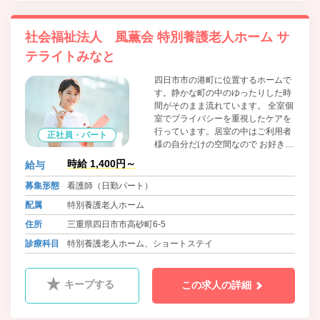
社会福祉法人 風薫会 特別養護老人ホーム サ
テライトみなと
四日市市の港町に位置するホームで
す。静かな町の中のゆったりした時
間がそのまま流れています。 全室個
室でプライバシーを重視したケアを
行っています。居室の中はご利用者
正社員・パート
様の自分だけの空間なので お好きな
家具を持ち込みいただけます。
時給 1,400円～
給与
募集形態
看護師（日勤パート）
配属
特別養護老人ホーム
住所
三重県四日市市高砂町6-5
診療科目
特別養護老人ホーム、ショートステイ
キープする
この求人の詳細