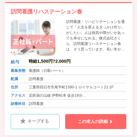
訪問看護リハステーション春
訪問看護・リハビリテーションを通
じて「人生を変えるきっかけ作り」
がしたい。人は病気や障がいがあっ
ても幸せになれる。株式会社さく
ら、訪問看護リハステーション春
は、そう思っています。長い冬から
春が訪れ、さくらが咲くように、人
生において、大きくプラスの方向に
時給1,500円?2,000円
給与
変化する新たな始まりを感じてもら
募集形態
看護師（日勤パート）
えたら・・・そんな想いで看護・リ
ハビリテーションを行なっていま
配属
訪問看護
す。
住所
三重県四日市市尾平町1580-1 ロイヤルコート21 1F
アクセス
近鉄湯の山線 伊勢松本 徒歩18分
近鉄湯の山線 伊勢川島 徒歩25分
診療科目
訪問看護
キープする
この求人の詳細