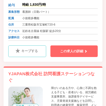
施設で、お客様がずっと住み慣れた
時給 1,830円/時
給与
我が家で安心して過ごしていただけ
るよう、医療・介護両面から在宅生
募集形態
看護師（日勤パート）
活をサポートいたします。
配属
小規模多機能
住所
三重県松阪市宝塚町720-6
アクセス
近鉄名古屋線 松阪駅 徒歩20分
診療科目
小規模多機能
キープする
この求人の詳細
YJAPAN株式会社 訪問看護ステーションつな
ぐ
障がいのある方や、心身に不調を抱
える子ども・若者がいる、就労継続
支援事業所、放課後等デイサービ
ス、児童発達支援施などを訪問し、
利用者の健康管理、服薬管理、メン