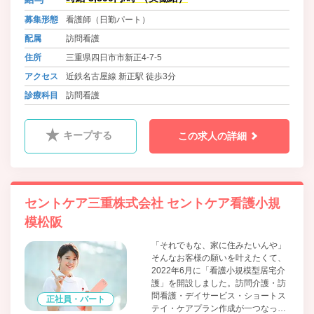
せる形を、お客様やご家族様と共に
探求していくことが訪問看護の役割
募集形態
看護師（日勤パート）
だと考えています。
配属
訪問看護
住所
三重県四日市市新正4-7-5
アクセス
近鉄名古屋線 新正駅 徒歩3分
診療科目
訪問看護
キープする
この求人の詳細
セントケア三重株式会社 セントケア看護小規
模松阪
「それでもな、家に住みたいんや」
そんなお客様の願いを叶えたくて、
2022年6月に「看護小規模型居宅介
護」を開設しました。訪問介護・訪
問看護・デイサービス・ショートス
正社員・パート
テイ・ケアプラン作成が一つなった