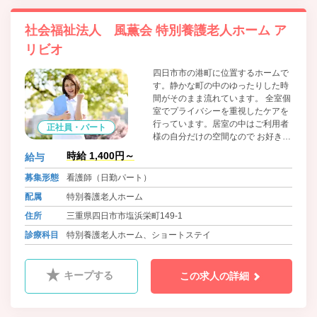
社会福祉法人 風薫会 特別養護老人ホーム ア
リビオ
四日市市の港町に位置するホームで
す。静かな町の中のゆったりした時
間がそのまま流れています。 全室個
室でプライバシーを重視したケアを
行っています。居室の中はご利用者
正社員・パート
様の自分だけの空間なので お好きな
家具を持ち込みいただけます。
時給 1,400円～
給与
募集形態
看護師（日勤パート）
配属
特別養護老人ホーム
住所
三重県四日市市塩浜栄町149-1
診療科目
特別養護老人ホーム、ショートステイ
キープする
この求人の詳細