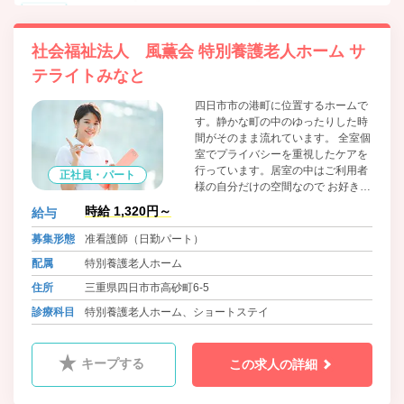
社会福祉法人 風薫会 特別養護老人ホーム サ
テライトみなと
四日市市の港町に位置するホームで
す。静かな町の中のゆったりした時
間がそのまま流れています。 全室個
室でプライバシーを重視したケアを
行っています。居室の中はご利用者
正社員・パート
様の自分だけの空間なので お好きな
家具を持ち込みいただけます。
時給 1,320円～
給与
募集形態
准看護師（日勤パート）
配属
特別養護老人ホーム
住所
三重県四日市市高砂町6-5
診療科目
特別養護老人ホーム、ショートステイ
キープする
この求人の詳細