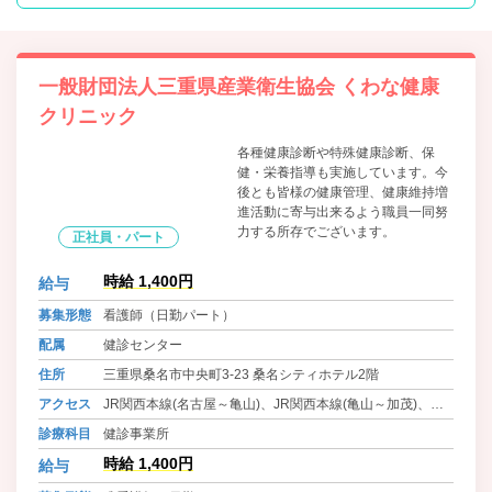
一般財団法人三重県産業衛生協会 くわな健康
クリニック
各種健康診断や特殊健康診断、保
健・栄養指導も実施しています。今
後とも皆様の健康管理、健康維持増
進活動に寄与出来るよう職員一同努
力する所存でございます。
正社員・パート
時給 1,400円
給与
募集形態
看護師（日勤パート）
配属
健診センター
住所
三重県桑名市中央町3-23 桑名シティホテル2階
アクセス
JR関西本線(名古屋～亀山)、JR関西本線(亀山～加茂)、近
鉄名古屋線、養老鉄道養老線 桑名駅 徒歩5分
診療科目
健診事業所
時給 1,400円
給与