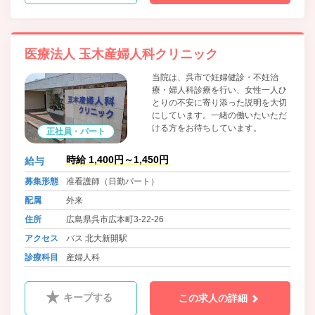
医療法人 玉木産婦人科クリニック
当院は、呉市で妊婦健診・不妊治
療・婦人科診療を行い、女性一人ひ
とりの不安に寄り添った説明を大切
にしています。一緒の働いたいただ
ける方をお待ちしています。
正社員・パート
時給 1,400円～1,450円
給与
募集形態
准看護師（日勤パート）
配属
外来
住所
広島県呉市広本町3-22-26
アクセス
バス 北大新開駅
診療科目
産婦人科
キープする
この求人の詳細