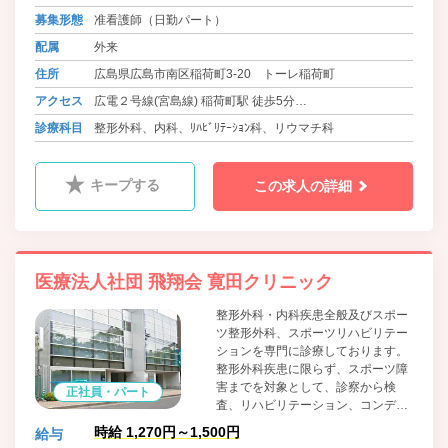
方に対しては、スポーツ種目やその
募集形態
准看護師（日勤パート）
動作を考慮して、筋力、柔軟性、バ
配属
外来
ランスを含めた体力の低下防止を行
い、早期競技復帰をサポートしま
住所
広島県広島市南区稲荷町3-20 トーレ稲荷町
す。
アクセス
広電２号線(宮島線) 稲荷町駅 徒歩5分
山陽本線 広島駅 徒歩15分
診療科目
整形外科、内科、ﾘﾊﾋﾞﾘﾃｰｼｮﾝ科、リウマチ科
キープする
この求人の詳細
医療法人社団 飛翔会 寛田クリニック
整形外科・内科疾患全般及びスポー
ツ整形外科、スポーツリハビリテー
ションを専門に診療しております。
整形外科疾患に限らず、スポーツ障
害までを対象として、診察から検
正社員・パート
査、リハビリテーション、コンディ
ショニングまで一貫したシステムで
時給 1,270円～1,500円
給与
診療を行い、スポーツをされている