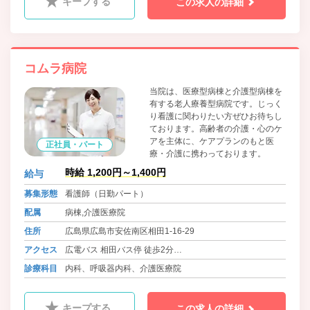
キープする
この求人の詳細
コムラ病院
当院は、医療型病棟と介護型病棟を
有する老人療養型病院です。じっく
り看護に関わりたい方ぜひお待ちし
ております。高齢者の介護・心のケ
アを主体に、ケアプランのもと医
正社員・パート
療・介護に携わっております。
時給 1,200円～1,400円
給与
募集形態
看護師（日勤パート）
配属
病棟,介護医療院
住所
広島県広島市安佐南区相田1-16-29
アクセス
広電バス 相田バス停 徒歩2分
広電バス 下相田バス停 徒歩1分
診療科目
内科、呼吸器内科、介護医療院
キープする
この求人の詳細