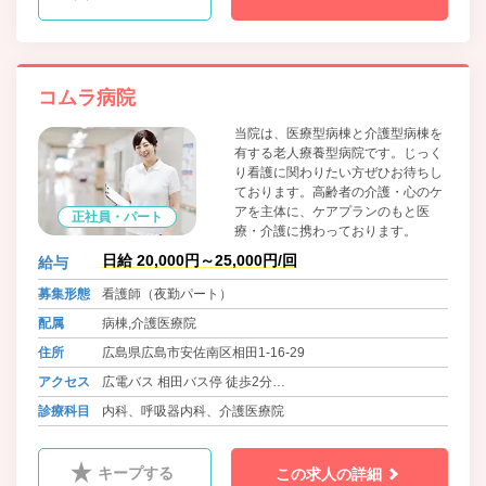
コムラ病院
当院は、医療型病棟と介護型病棟を
有する老人療養型病院です。じっく
り看護に関わりたい方ぜひお待ちし
ております。高齢者の介護・心のケ
アを主体に、ケアプランのもと医
正社員・パート
療・介護に携わっております。
日給 20,000円～25,000円/回
給与
募集形態
看護師（夜勤パート）
配属
病棟,介護医療院
住所
広島県広島市安佐南区相田1-16-29
アクセス
広電バス 相田バス停 徒歩2分
広電バス 下相田バス停 徒歩1分
診療科目
内科、呼吸器内科、介護医療院
キープする
この求人の詳細