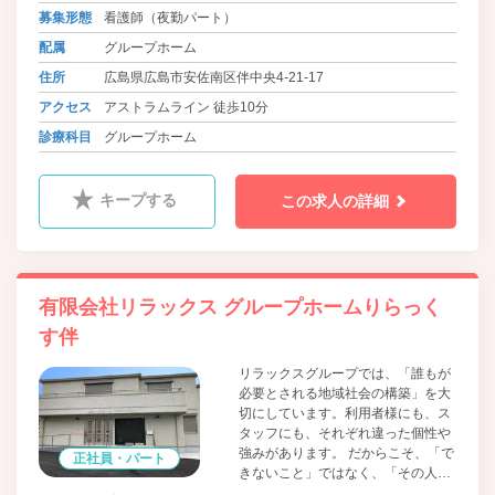
れた地域で、その人らしく安心して
募集形態
看護師（夜勤パート）
暮らしていけるように。 一人ひとり
配属
グループホーム
に寄り添いながら支援を行っていき
たい方をお待ちしています。
住所
広島県広島市安佐南区伴中央4-21-17
アクセス
アストラムライン 徒歩10分
診療科目
グループホーム
キープする
この求人の詳細
有限会社リラックス グループホームりらっく
す伴
リラックスグループでは、「誰もが
必要とされる地域社会の構築」を大
切にしています。利用者様にも、ス
タッフにも、それぞれ違った個性や
強みがあります。 だからこそ、「で
正社員・パート
きないこと」ではなく、「その人ら
しさ」や「できること」に目を向け