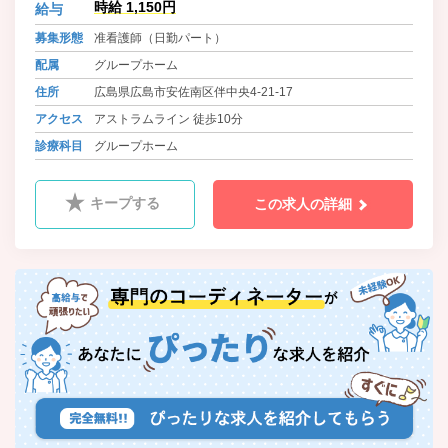
時給 1,150円
給与
た支援を大切にしています。住み慣
れた地域で、その人らしく安心して
募集形態
准看護師（日勤パート）
暮らしていけるように。 一人ひとり
配属
グループホーム
に寄り添いながら支援を行っていき
たい方をお待ちしています。
住所
広島県広島市安佐南区伴中央4-21-17
アクセス
アストラムライン 徒歩10分
診療科目
グループホーム
キープする
この求人の詳細