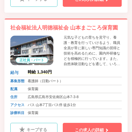
社会福祉法人明徳福祉会 山本まごころ保育園
元気な子どもの育ちを見守り、養
護・教育を行っていけるよう、職員
全員が常に新しい専門知識の習得と
技術を高めるために、園内外研修な
どを積極的に行っています。また、
正社員・パート
自然体験活動などを通して、いろい
ろな経験を子どもたちに体験させ、
時給 1,340円
給与
それが将来の糧になるようにし、就
学に向けての自主・自立及び協調性
募集形態
看護師（日勤パート）
の態度を養えるようにしていきま
配属
保育園
す。
住所
広島県広島市安佐南区山本7-3-8
アクセス
バス 山本7丁目バス停 徒歩1分
診療科目
保育園
キープする
この求人の詳細