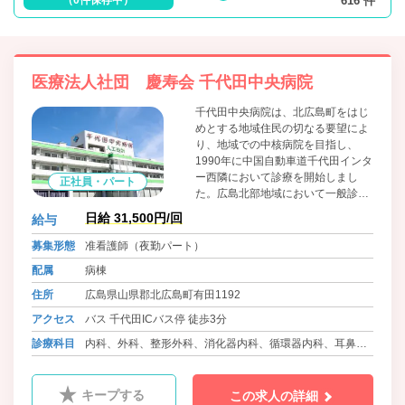
616 件
医療法人社団 慶寿会 千代田中央病院
千代田中央病院は、北広島町をはじ
めとする地域住民の切なる要望によ
り、地域での中核病院を目指し、
1990年に中国自動車道千代田インタ
ー西隣において診療を開始しまし
正社員・パート
た。広島北部地域において一般診療
は勿論のこと、救急診療、透析セン
日給 31,500円/回
給与
ター、リハビリテーション、健康管
理センターなど地域住民の方々の健
募集形態
准看護師（夜勤パート）
康と安全を守るべく努力しておりま
配属
病棟
す。今後も千代田中央病院の基本理
念である「安心のある暮し」を念頭
住所
広島県山県郡北広島町有田1192
において、その実現のためスタッフ
アクセス
バス 千代田ICバス停 徒歩3分
一同、これからも力をあわせ、微力
ながら地域医療にお役に立ちたいと
診療科目
内科、外科、整形外科、消化器内科、循環器内科、耳鼻咽
考えております。
喉科、皮膚科、ﾘﾊﾋﾞﾘﾃｰｼｮﾝ科、人工透析内科、ペインクリ
ニック外科、麻酔科
キープする
この求人の詳細