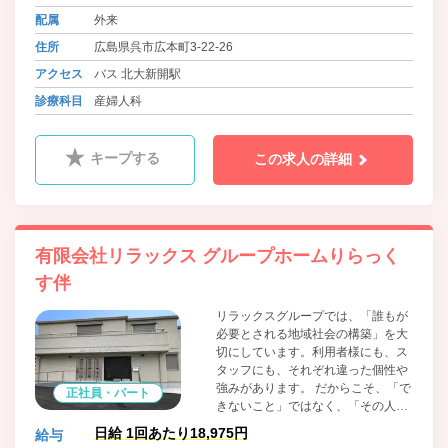
配属
外来
住所
広島県呉市広本町3-22-26
アクセス
バス 北大新開駅
診療科目
産婦人科
キープする
この求人の詳細
有限会社リラックス グループホームりらっく
す伴
リラックスグループでは、「誰もが
必要とされる地域社会の構築」を大
切にしています。利用者様にも、ス
タッフにも、それぞれ違った個性や
強みがあります。 だからこそ、「で
正社員・パート
きないこと」ではなく、「その人ら
しさ」や「できること」に目を向け
日給 1回あたり18,975円
給与
た支援を大切にしています。住み慣