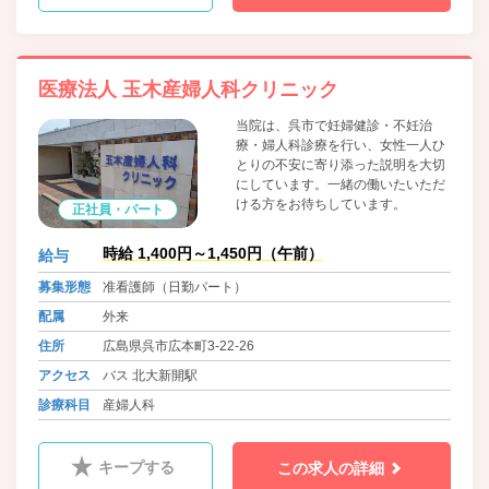
医療法人 玉木産婦人科クリニック
当院は、呉市で妊婦健診・不妊治
療・婦人科診療を行い、女性一人ひ
とりの不安に寄り添った説明を大切
にしています。一緒の働いたいただ
ける方をお待ちしています。
正社員・パート
時給 1,400円～1,450円（午前）
給与
募集形態
准看護師（日勤パート）
配属
外来
住所
広島県呉市広本町3-22-26
アクセス
バス 北大新開駅
診療科目
産婦人科
キープする
この求人の詳細