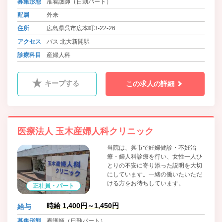
募集形態
准看護師（日勤パート）
配属
外来
住所
広島県呉市広本町3-22-26
アクセス
バス 北大新開駅
診療科目
産婦人科
キープする
この求人の詳細
医療法人 玉木産婦人科クリニック
当院は、呉市で妊婦健診・不妊治
療・婦人科診療を行い、女性一人ひ
とりの不安に寄り添った説明を大切
にしています。一緒の働いたいただ
ける方をお待ちしています。
正社員・パート
時給 1,400円～1,450円
給与
募集形態
看護師（日勤パート）