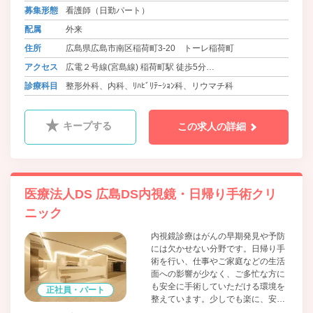
方に対しては、スポーツ種目やその
募集形態
看護師（日勤パート）
動作を考慮して、筋力、柔軟性、バ
配属
外来
ランスを含めた体力の低下防止を行
い、早期競技復帰をサポートしま
住所
広島県広島市南区稲荷町3-20 トーレ稲荷町
す。
アクセス
広電２号線(宮島線) 稲荷町駅 徒歩5分
山陽本線 広島駅 徒歩15分
診療科目
整形外科、内科、ﾘﾊﾋﾞﾘﾃｰｼｮﾝ科、リウマチ科
キープする
この求人の詳細
医療法人DS 広島DS内視鏡・日帰り手術クリ
ニック
内視鏡診療はがんの早期発見や予防
には欠かせない分野です。日帰り手
術を行い、仕事やご家庭などの生活
面への影響が少なく、ご多忙な方に
も安全に手術していただける環境を
正社員・パート
整えています。少しでも楽に、安全
で、安心できる医療を受けていただ