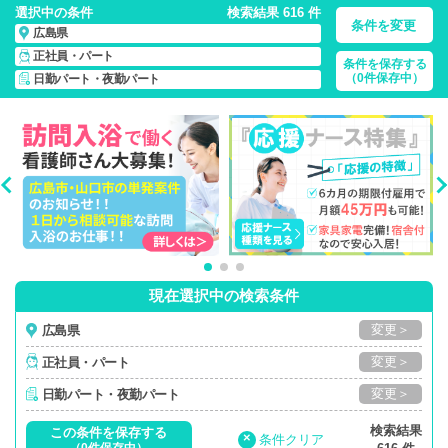
選択中の条件
検索結果 616 件
条件を変更
広島県
正社員・パート
条件を保存する
広島県/日勤パート・夜勤パート/正社員・パート
の 看護師求
（0件保存中）
日勤パート・夜勤パート
人・派遣・転職・募集一覧
現在選択中の検索条件
変更＞
広島県
変更＞
正社員・パート
変更＞
日勤パート・夜勤パート
検索結果
この条件を保存する
×
条件クリア
（0件保存中）