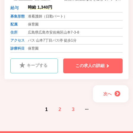
ろな経験を子どもたちに体験させ、
時給 1,340円
給与
それが将来の糧になるようにし、就
学に向けての自主・自立及び協調性
募集形態
准看護師（日勤パート）
の態度を養えるようにしていきま
配属
保育園
す。
住所
広島県広島市安佐南区山本7-3-8
アクセス
バス 山本7丁目バス停 徒歩1分
診療科目
保育園
キープする
この求人の詳細
次へ
...
1
2
3