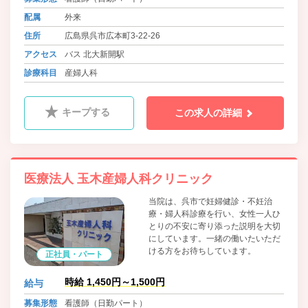
配属
外来
住所
広島県呉市広本町3-22-26
アクセス
バス 北大新開駅
診療科目
産婦人科
キープする
この求人の詳細
医療法人 玉木産婦人科クリニック
当院は、呉市で妊婦健診・不妊治
療・婦人科診療を行い、女性一人ひ
とりの不安に寄り添った説明を大切
にしています。一緒の働いたいただ
ける方をお待ちしています。
正社員・パート
時給 1,450円～1,500円
給与
募集形態
看護師（日勤パート）