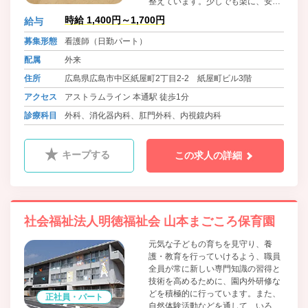
整えています。少しでも楽に、安全
で、安心できる医療を受けていただ
時給 1,400円～1,700円
給与
くことを目指していきます。
募集形態
看護師（日勤パート）
配属
外来
住所
広島県広島市中区紙屋町2丁目2-2 紙屋町ビル3階
アクセス
アストラムライン 本通駅 徒歩1分
診療科目
外科、消化器内科、肛門外科、内視鏡内科
キープする
この求人の詳細
社会福祉法人明徳福祉会 山本まごころ保育園
元気な子どもの育ちを見守り、養
護・教育を行っていけるよう、職員
全員が常に新しい専門知識の習得と
技術を高めるために、園内外研修な
どを積極的に行っています。また、
正社員・パート
自然体験活動などを通して、いろい