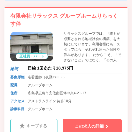
有限会社リラックス グループホームりらっく
す伴
リラックスグループでは、「誰もが
必要とされる地域社会の構築」を大
切にしています。利用者様にも、ス
タッフにも、それぞれ違った個性や
強みがあります。 だからこそ、「で
正社員・パート
きないこと」ではなく、「その人ら
しさ」や「できること」に目を向け
日給 1回あたり18,975円
給与
た支援を大切にしています。住み慣
れた地域で、その人らしく安心して
募集形態
准看護師（夜勤パート）
暮らしていけるように。 一人ひとり
配属
グループホーム
に寄り添いながら支援を行っていき
たい方をお待ちしています。
住所
広島県広島市安佐南区伴中央4-21-17
アクセス
アストラムライン 徒歩10分
診療科目
グループホーム
キープする
この求人の詳細