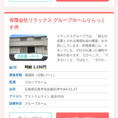
有限会社リラックス グループホームりらっく
す伴
リラックスグループでは、「誰もが
必要とされる地域社会の構築」を大
切にしています。利用者様にも、ス
タッフにも、それぞれ違った個性や
強みがあります。 だからこそ、「で
正社員・パート
きないこと」ではなく、「その人ら
しさ」や「できること」に目を向け
時給 1,150円
給与
た支援を大切にしています。住み慣
れた地域で、その人らしく安心して
募集形態
看護師（日勤パート）
暮らしていけるように。 一人ひとり
配属
グループホーム
に寄り添いながら支援を行っていき
たい方をお待ちしています。
住所
広島県広島市安佐南区伴中央4-21-17
アクセス
アストラムライン 徒歩10分
診療科目
グループホーム