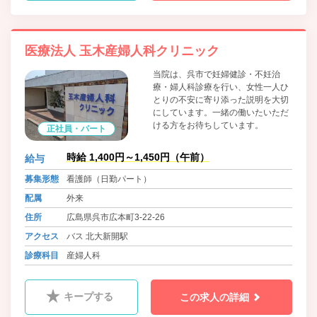
医療法人 玉木産婦人科クリニック
当院は、呉市で妊婦健診・不妊治
療・婦人科診療を行い、女性一人ひ
とりの不安に寄り添った説明を大切
にしています。一緒の働いたいただ
ける方をお待ちしています。
正社員・パート
時給 1,400円～1,450円（午前）
給与
募集形態
看護師（日勤パート）
配属
外来
住所
広島県呉市広本町3-22-26
アクセス
バス 北大新開駅
診療科目
産婦人科
キープする
この求人の詳細