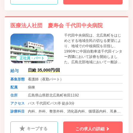
医療法人社団 慶寿会 千代田中央病院
千代田中央病院は、北広島町をはじ
めとする地域住民の切なる要望によ
り、地域での中核病院を目指し、
1990年に中国自動車道千代田インタ
ー西隣において診療を開始しまし
正社員・パート
た。広島北部地域において一般診療
は勿論のこと、救急診療、透析セン
日給 35,000円/回
給与
ター、リハビリテーション、健康管
理センターなど地域住民の方々の健
募集形態
看護師（夜勤パート）
康と安全を守るべく努力しておりま
配属
病棟
す。今後も千代田中央病院の基本理
念である「安心のある暮し」を念頭
住所
広島県山県郡北広島町有田1192
において、その実現のためスタッフ
アクセス
バス 千代田ICバス停 徒歩3分
一同、これからも力をあわせ、微力
ながら地域医療にお役に立ちたいと
診療科目
内科、外科、整形外科、消化器内科、循環器内科、耳鼻咽
考えております。
喉科、皮膚科、ﾘﾊﾋﾞﾘﾃｰｼｮﾝ科、人工透析内科、ペインクリ
ニック外科、麻酔科
キープする
この求人の詳細