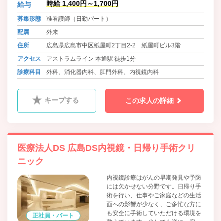
時給 1,400円～1,700円
給与
くことを目指していきます。
募集形態
准看護師（日勤パート）
配属
外来
住所
広島県広島市中区紙屋町2丁目2-2 紙屋町ビル3階
アクセス
アストラムライン 本通駅 徒歩1分
診療科目
外科、消化器内科、肛門外科、内視鏡内科
キープする
この求人の詳細
医療法人DS 広島DS内視鏡・日帰り手術クリ
ニック
内視鏡診療はがんの早期発見や予防
には欠かせない分野です。日帰り手
術を行い、仕事やご家庭などの生活
面への影響が少なく、ご多忙な方に
も安全に手術していただける環境を
正社員・パート