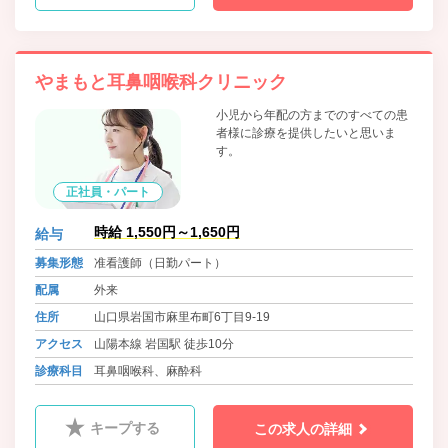
やまもと耳鼻咽喉科クリニック
小児から年配の方までのすべての患
者様に診療を提供したいと思いま
す。
正社員・パート
時給 1,550円～1,650円
給与
募集形態
准看護師（日勤パート）
配属
外来
住所
山口県岩国市麻里布町6丁目9-19
アクセス
山陽本線 岩国駅 徒歩10分
診療科目
耳鼻咽喉科、麻酔科
キープする
この求人の詳細