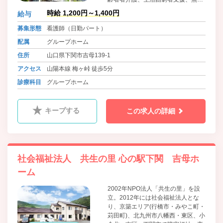
低額/日常生活住居支援施設、訪問看
時給 1,200円～1,400円
給与
護等のサービスを広げる。発足当初
より、当法人が心掛けて取り組んで
募集形態
看護師（日勤パート）
きたことは「少し大変な事、他法人
配属
グループホーム
が敬遠する事への挑戦」「利用者か
ら求められている福祉や公益サービ
住所
山口県下関市吉母139-1
スを、求められている地域で展開す
アクセス
山陽本線 梅ヶ峠 徒歩5分
る」ことに努めてまいります。
診療科目
グループホーム
キープする
この求人の詳細
社会福祉法人 共生の里 心の駅下関 吉母ホ
ーム
2002年NPO法人「共生の里」を設
立。2012年には社会福祉法人とな
り、京築エリア(行橋市・みやこ町・
苅田町)、北九州市八幡西・東区、小