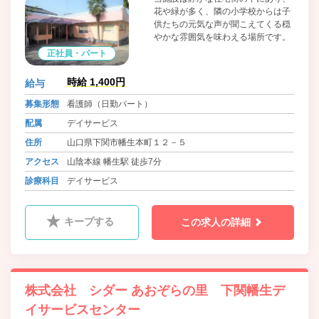
花や緑が多く、隣の小学校からは子
供たちの元気な声が聞こえてくる穏
やかな雰囲気を味わえる場所です。
正社員・パート
時給 1,400円
給与
募集形態
看護師（日勤パート）
配属
デイサービス
住所
山口県下関市幡生本町１２－５
アクセス
山陰本線 幡生駅 徒歩7分
診療科目
デイサービス
キープする
この求人の詳細
株式会社 シダー あおぞらの里 下関幡生デ
イサービスセンター