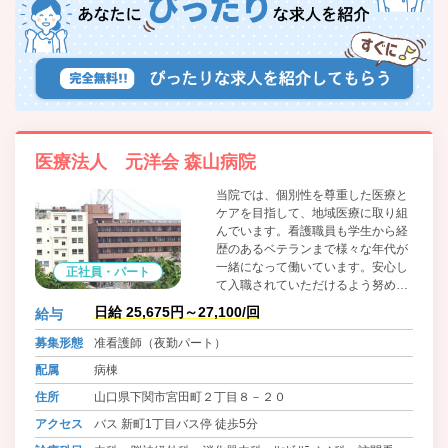
医療法人 元洋会 森山病院
当院では、個別性を尊重した医療と
ケアを目指して、地域医療に取り組
んでいます。看護職員も学生から経
歴のあるベテランまで様々な年代が
一緒になって働いています。安心し
正社員・パート
て入職されていただけるよう努めて
まいります。
日給 25,675円～27,100/回
給与
募集形態
准看護師（夜勤パート）
配属
病棟
住所
山口県下関市宮田町２丁目８－２０
アクセス
バス 新町1丁目バス停 徒歩5分