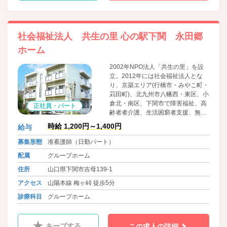
社会福祉法人 共生の里 心の駅下関 永田郷
ホーム
2002年NPO法人「共生の里」を設
立。2012年には社会福祉法人とな
り、京築エリア(行橋市・みやこ町・
苅田町)、北九州市八幡西・東区、小
倉北・南区、下関市で障害福祉、高
正社員・パート
齢者者介護、生活困窮者支援、無料
低額/日常生活住居支援施設、訪問看
時給 1,200円～1,400円
給与
護等のサービスを広げる。発足当初
より、当法人が心掛けて取り組んで
募集形態
准看護師（日勤パート）
きたことは「少し大変な事、他法人
配属
グループホーム
が敬遠する事への挑戦」「利用者か
ら求められている福祉や公益サービ
住所
山口県下関市吉母139-1
スを、求められている地域で展開す
アクセス
山陽本線 梅ヶ峠 徒歩5分
る」ことに努めてまいります。
診療科目
グループホーム
キープする
この求人の詳細