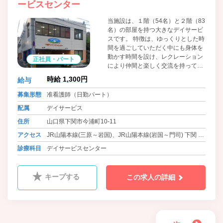
ービスセンター
当施設は、１階（54名）と２階（83
名）の部屋を持つ大きなデイサービ
スです。 特徴は、ゆっくりとした時
間を過ごしていただく中にも身体を
動かす時間を設け、レクレーション
正社員・パート
により仲間と楽しく交流を持って頂
ける１階。１時間ほどの機能訓練を
時給 1,300円
給与
午前・午後１回ずつ行って頂ける環
境と、介助を要する方でも安心して
募集形態
准看護師（日勤パート）
利用して頂ける自転車やマシーンを
配属
デイサービス
用意している２階があります。多く
の仲間と一緒に身体を動かし、今し
住所
山口県下関市今浦町10-11
かないこの大切な時間を有意義にす
アクセス
JR山陽本線(三原～岩国)、JR山陽本線(岩国～門司) 下関 徒
ごしませんか？スタッフ一同お待ち
しております。
歩5分
診療科目
デイサービスセンター
キープする
この求人の詳細