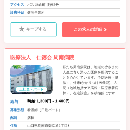
アクセス
バス 鍋倉町 徒歩2分
診療科目
健診事業所
キープする
この求人の詳細
医療法人 仁徳会 周南病院
私たち周南病院は、地域の皆さまの
人生に寄り添った医療を提供するこ
とを心がけています。予防医療（健
診）、外来(かかりつけ医機能)、入
院（地域包括ケア病棟・医療療養病
正社員・パート
棟）、在宅診療』を積極的にすす
め、「予防～人生の最終段階」まで
時給 1,300円～1,400円
給与
一貫した包括的医療を実施し、地域
の皆さまのお役に立ちたいと思って
募集形態
看護師（日勤パート）
います。
配属
病棟
住所
山口県周南市御幸通2丁目8