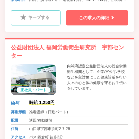
護、介護医療院、訪問診療
キープする
この求人の詳細
公益財団法人 福岡労働衛生研究所 宇部セン
ター
内閣府認定公益財団法人の総合労働
衛生機関として、企業/官公庁/学校
などを主対象にした健康診断を行い
人々の心と体の健康を守るお手伝い
をしています。
正社員・パート
時給 1,250円
給与
募集形態
准看護師（日勤パート）
配属
巡回/移動健診
住所
山口県宇部市浜町2-7-29
アクセス
バス 鍋倉町 徒歩2分