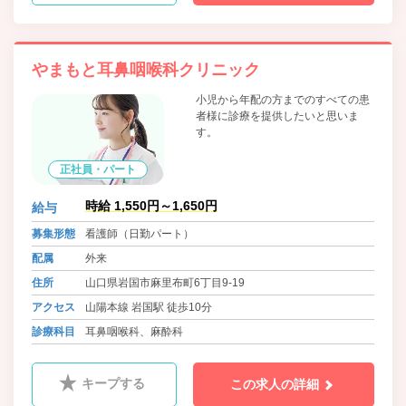
やまもと耳鼻咽喉科クリニック
小児から年配の方までのすべての患
者様に診療を提供したいと思いま
す。
正社員・パート
時給 1,550円～1,650円
給与
募集形態
看護師（日勤パート）
配属
外来
住所
山口県岩国市麻里布町6丁目9-19
アクセス
山陽本線 岩国駅 徒歩10分
診療科目
耳鼻咽喉科、麻酔科
キープする
この求人の詳細