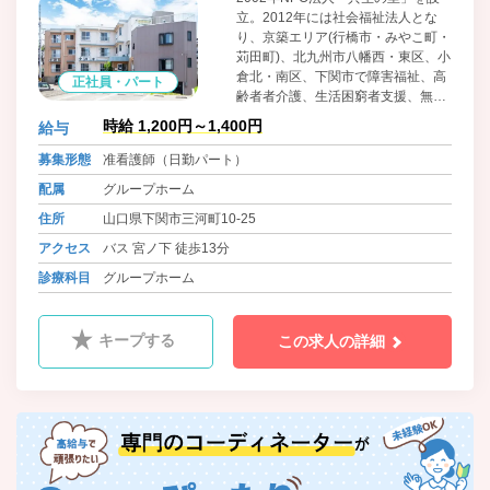
立。2012年には社会福祉法人とな
り、京築エリア(行橋市・みやこ町・
苅田町)、北九州市八幡西・東区、小
倉北・南区、下関市で障害福祉、高
正社員・パート
齢者者介護、生活困窮者支援、無料
低額/日常生活住居支援施設、訪問看
時給 1,200円～1,400円
給与
護等のサービスを広げる。発足当初
より、当法人が心掛けて取り組んで
募集形態
准看護師（日勤パート）
きたことは「少し大変な事、他法人
配属
グループホーム
が敬遠する事への挑戦」「利用者か
ら求められている福祉や公益サービ
住所
山口県下関市三河町10-25
スを、求められている地域で展開す
アクセス
バス 宮ノ下 徒歩13分
る」ことに努めてまいります。
診療科目
グループホーム
キープする
この求人の詳細