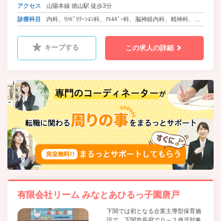
アクセス
山陽本線 徳山駅 徒歩3分
診療科目
内科、ﾘﾊﾋﾞﾘﾃｰｼｮﾝ科、ｱﾚﾙｷﾞｰ科、脳神経内科、精神科、麻
酔科、訪問診療
キープする
この求人の詳細
有限会社リーム みなとあひるっ子園唐戸
下関では初となる企業主導型保育施
設で、下関市長府で０～２歳児対象