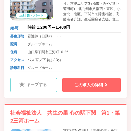
り、京築エリア(行橋市・みやこ町・
苅田町)、北九州市八幡西・東区、小
倉北・南区、下関市で障害福祉、高
正社員・パート
齢者者介護、生活困窮者支援、無料
低額/日常生活住居支援施設、訪問看
時給 1,200円～1,400円
給与
護等のサービスを広げる。発足当初
より、当法人が心掛けて取り組んで
募集形態
看護師（日勤パート）
きたことは「少し大変な事、他法人
配属
グループホーム
が敬遠する事への挑戦」「利用者か
ら求められている福祉や公益サービ
住所
山口県下関市三河町10-25
スを、求められている地域で展開す
アクセス
バス 宮ノ下 徒歩13分
る」ことに努めてまいります。
診療科目
グループホーム
キープする
この求人の詳細
社会福祉法人 共生の里 心の駅下関 第1・第
2三河ホーム
2002年NPO法人「共生の里」を設