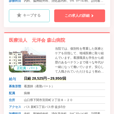
診療科目
内科、脳神経外科、消化器内科、ﾘﾊﾋﾞﾘﾃｰｼｮﾝ科、訪問看
護、介護医療院、訪問診療
キープする
この求人の詳細
医療法人 元洋会 森山病院
当院では、個別性を尊重した医療と
ケアを目指して、地域医療に取り組
んでいます。看護職員も学生から経
歴のあるベテランまで様々な年代が
一緒になって働いています。安心し
正社員・パート
て入職されていただけるよう努めて
まいります。
日給 28,525円～29,950/回
給与
募集形態
看護師（夜勤パート）
配属
病棟
住所
山口県下関市宮田町２丁目８－２０
アクセス
バス 新町1丁目バス停 徒歩5分
診療科目
内科、脳神経外科、消化器内科、ﾘﾊﾋﾞﾘﾃｰｼｮﾝ科、訪問看