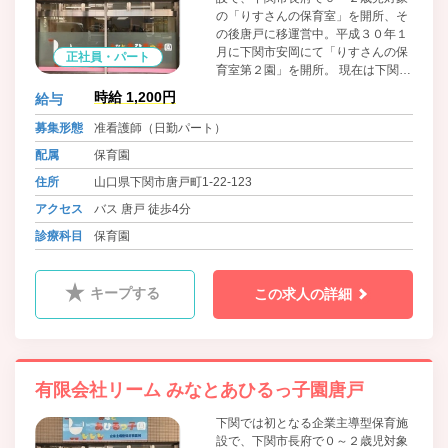
の「りすさんの保育室」を開所、そ
の後唐戸に移運営中。平成３０年１
月に下関市安岡にて「りすさんの保
正社員・パート
育室第２園」を開所。 現在は下関市
内で3箇所の企業型保育所を運営し
時給 1,200円
給与
ています。
募集形態
准看護師（日勤パート）
配属
保育園
住所
山口県下関市唐戸町1-22-123
アクセス
バス 唐戸 徒歩4分
診療科目
保育園
キープする
この求人の詳細
有限会社リーム みなとあひるっ子園唐戸
下関では初となる企業主導型保育施
設で、下関市長府で０～２歳児対象