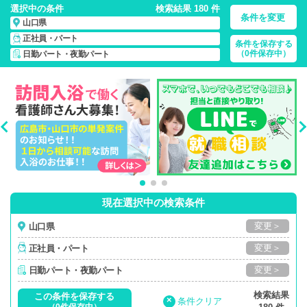
選択中の条件
検索結果 180 件
条件を変更
山口県
正社員・パート
条件を保存する
山口県/日勤パート・夜勤パート/正社員・パート
の 看護師求
（0件保存中）
日勤パート・夜勤パート
人・派遣・転職・募集一覧
現在選択中の検索条件
変更＞
山口県
変更＞
正社員・パート
変更＞
日勤パート・夜勤パート
検索結果
この条件を保存する
×
条件クリア
（0件保存中）