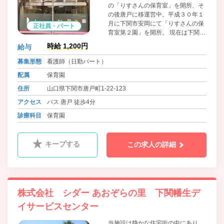
の「りすさんの保育室」を開所、そ
の後唐戸に移運営中。平成３０年１
月に下関市安岡にて「りすさんの保
正社員・パート
育室第２園」を開所。 現在は下関市
内で3箇所の企業型保育所を運営し
時給 1,200円
給与
ています。
募集形態
看護師（日勤パート）
配属
保育園
住所
山口県下関市唐戸町1-22-123
アクセス
バス 唐戸 徒歩4分
診療科目
保育園
キープする
この求人の詳細
株式会社 シダー あおぞらの里 下関幡生デ
イサービスセンター
当施設は静かな住宅街の中にあり、