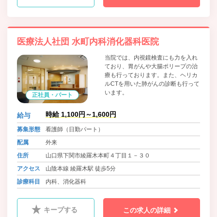
医療法人社団 水町内科消化器科医院
当院では、内視鏡検査にも力を入れ
ており、胃がんや大腸ポリープの治
療も行っております。また、ヘリカ
ルCTを用いた肺がんの診断も行って
います。
正社員・パート
時給 1,100円～1,600円
給与
募集形態
看護師（日勤パート）
配属
外来
住所
山口県下関市綾羅木本町４丁目１－３０
アクセス
山陰本線 綾羅木駅 徒歩5分
診療科目
内科、消化器科
キープする
この求人の詳細