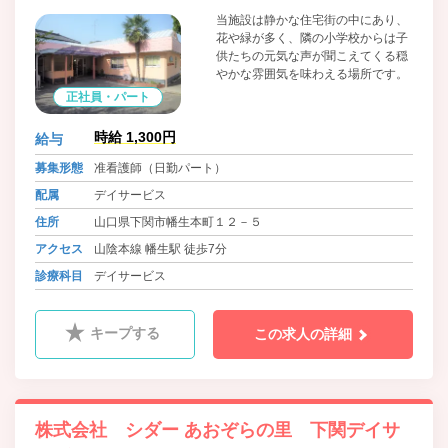
当施設は静かな住宅街の中にあり、
花や緑が多く、隣の小学校からは子
供たちの元気な声が聞こえてくる穏
やかな雰囲気を味わえる場所です。
正社員・パート
時給 1,300円
給与
募集形態
准看護師（日勤パート）
配属
デイサービス
住所
山口県下関市幡生本町１２－５
アクセス
山陰本線 幡生駅 徒歩7分
診療科目
デイサービス
キープする
この求人の詳細
株式会社 シダー あおぞらの里 下関デイサ