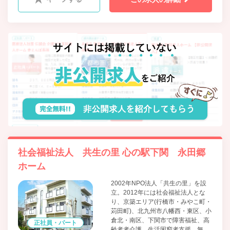
社会福祉法人 共生の里 心の駅下関 永田郷
ホーム
2002年NPO法人「共生の里」を設
立。2012年には社会福祉法人とな
り、京築エリア(行橋市・みやこ町・
苅田町)、北九州市八幡西・東区、小
倉北・南区、下関市で障害福祉、高
正社員・パート
齢者者介護、生活困窮者支援、無料