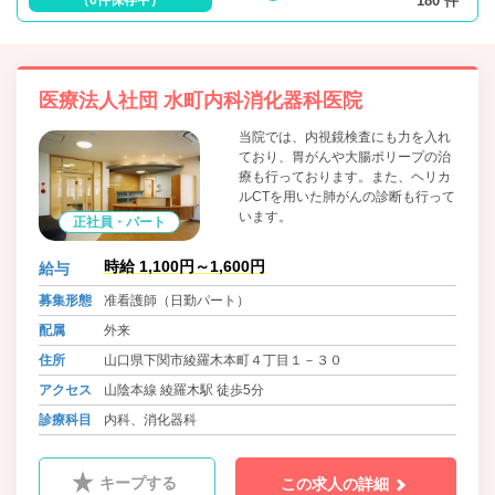
180 件
医療法人社団 水町内科消化器科医院
当院では、内視鏡検査にも力を入れ
ており、胃がんや大腸ポリープの治
療も行っております。また、ヘリカ
ルCTを用いた肺がんの診断も行って
います。
正社員・パート
時給 1,100円～1,600円
給与
募集形態
准看護師（日勤パート）
配属
外来
住所
山口県下関市綾羅木本町４丁目１－３０
アクセス
山陰本線 綾羅木駅 徒歩5分
診療科目
内科、消化器科
キープする
この求人の詳細