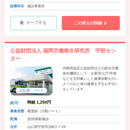
診療科目
健診事業所
キープする
この求人の詳細
公益財団法人 福岡労働衛生研究所 宇部セン
ター
内閣府認定公益財団法人の総合労働
衛生機関として、企業/官公庁/学校
などを主対象にした健康診断を行い
人々の心と体の健康を守るお手伝い
をしています。
正社員・パート
時給 1,250円
給与
募集形態
看護師（日勤パート）
配属
巡回/移動健診
住所
山口県宇部市浜町2-7-29