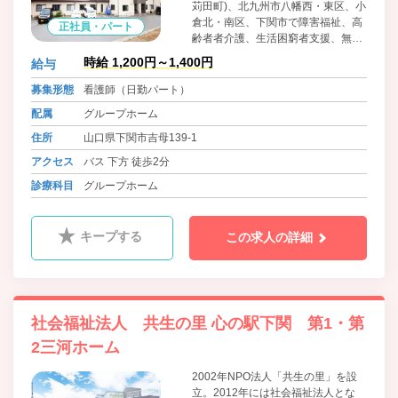
苅田町)、北九州市八幡西・東区、小
倉北・南区、下関市で障害福祉、高
正社員・パート
齢者者介護、生活困窮者支援、無料
低額/日常生活住居支援施設、訪問看
時給 1,200円～1,400円
給与
護等のサービスを広げる。発足当初
より、当法人が心掛けて取り組んで
募集形態
看護師（日勤パート）
きたことは「少し大変な事、他法人
配属
グループホーム
が敬遠する事への挑戦」「利用者か
ら求められている福祉や公益サービ
住所
山口県下関市吉母139-1
スを、求められている地域で展開す
アクセス
バス 下方 徒歩2分
る」ことに努めてまいります。
診療科目
グループホーム
キープする
この求人の詳細
社会福祉法人 共生の里 心の駅下関 第1・第
2三河ホーム
2002年NPO法人「共生の里」を設
立。2012年には社会福祉法人とな