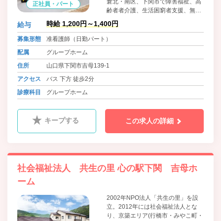
倉北・南区、下関市で障害福祉、高
正社員・パート
齢者者介護、生活困窮者支援、無料
低額/日常生活住居支援施設、訪問看
時給 1,200円～1,400円
給与
護等のサービスを広げる。発足当初
より、当法人が心掛けて取り組んで
募集形態
准看護師（日勤パート）
きたことは「少し大変な事、他法人
配属
グループホーム
が敬遠する事への挑戦」「利用者か
ら求められている福祉や公益サービ
住所
山口県下関市吉母139-1
スを、求められている地域で展開す
アクセス
バス 下方 徒歩2分
る」ことに努めてまいります。
診療科目
グループホーム
キープする
この求人の詳細
社会福祉法人 共生の里 心の駅下関 吉母ホ
ーム
2002年NPO法人「共生の里」を設
立。2012年には社会福祉法人とな
り、京築エリア(行橋市・みやこ町・