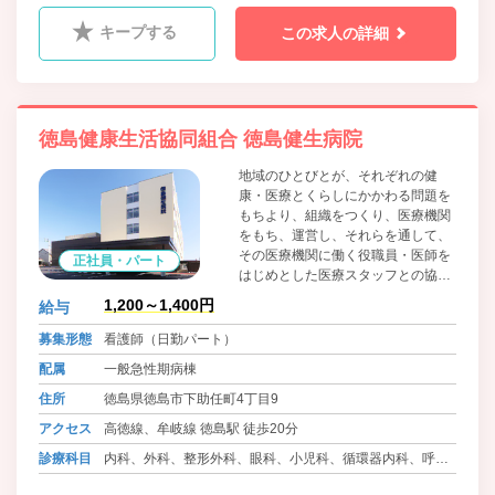
肛門科、麻酔科、リウマチ科、ﾘﾊﾋﾞﾘﾃｰｼｮﾝ科、放射線科、
キープする
この求人の詳細
精神科、腎臓内科、神経内科、脳神経外科
徳島健康生活協同組合 徳島健生病院
地域のひとびとが、それぞれの健
康・医療とくらしにかかわる問題を
もちより、組織をつくり、医療機関
をもち、運営し、それらを通して、
その医療機関に働く役職員・医師を
正社員・パート
はじめとした医療スタッフとの協同
によって、問題解決のために運動す
1,200～1,400円
給与
る、生協法にもとづく住民の自主的
組織です。組合員・患者の医療への
募集形態
看護師（日勤パート）
参加と協同を大切に考えています。
配属
一般急性期病棟
住所
徳島県徳島市下助任町4丁目9
アクセス
高徳線、牟岐線 徳島駅 徒歩20分
診療科目
内科、外科、整形外科、眼科、小児科、循環器内科、呼吸
器内科、血液内科、消化器内科、糖尿病内科、心療内科、