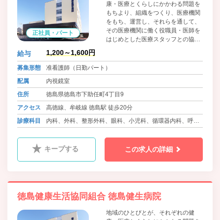
康・医療とくらしにかかわる問題を
もちより、組織をつくり、医療機関
をもち、運営し、それらを通して、
その医療機関に働く役職員・医師を
正社員・パート
はじめとした医療スタッフとの協同
によって、問題解決のために運動す
1,200～1,600円
給与
る、生協法にもとづく住民の自主的
組織です。組合員・患者の医療への
募集形態
准看護師（日勤パート）
参加と協同を大切に考えています。
配属
内視鏡室
住所
徳島県徳島市下助任町4丁目9
アクセス
高徳線、牟岐線 徳島駅 徒歩20分
診療科目
内科、外科、整形外科、眼科、小児科、循環器内科、呼吸
器内科、血液内科、消化器内科、糖尿病内科、心療内科、
肛門科、麻酔科、リウマチ科、ﾘﾊﾋﾞﾘﾃｰｼｮﾝ科、放射線科、
キープする
この求人の詳細
精神科、腎臓内科、神経内科、脳神経外科
徳島健康生活協同組合 徳島健生病院
地域のひとびとが、それぞれの健