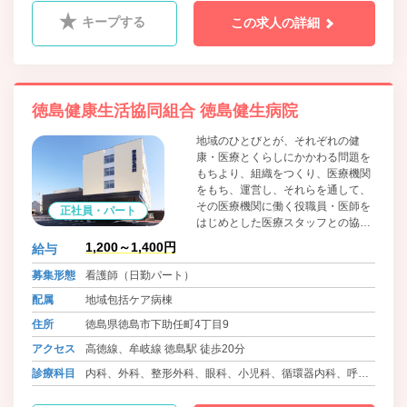
肛門科、麻酔科、リウマチ科、ﾘﾊﾋﾞﾘﾃｰｼｮﾝ科、放射線科、
キープする
この求人の詳細
精神科、腎臓内科、神経内科、脳神経外科
徳島健康生活協同組合 徳島健生病院
地域のひとびとが、それぞれの健
康・医療とくらしにかかわる問題を
もちより、組織をつくり、医療機関
をもち、運営し、それらを通して、
その医療機関に働く役職員・医師を
正社員・パート
はじめとした医療スタッフとの協同
によって、問題解決のために運動す
1,200～1,400円
給与
る、生協法にもとづく住民の自主的
組織です。組合員・患者の医療への
募集形態
看護師（日勤パート）
参加と協同を大切に考えています。
配属
地域包括ケア病棟
住所
徳島県徳島市下助任町4丁目9
アクセス
高徳線、牟岐線 徳島駅 徒歩20分
診療科目
内科、外科、整形外科、眼科、小児科、循環器内科、呼吸
器内科、血液内科、消化器内科、糖尿病内科、心療内科、