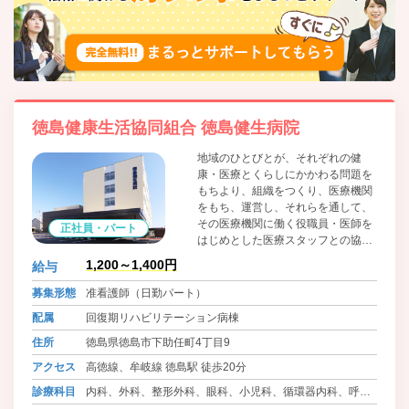
徳島健康生活協同組合 徳島健生病院
地域のひとびとが、それぞれの健
康・医療とくらしにかかわる問題を
もちより、組織をつくり、医療機関
をもち、運営し、それらを通して、
その医療機関に働く役職員・医師を
正社員・パート
はじめとした医療スタッフとの協同
によって、問題解決のために運動す
1,200～1,400円
給与
る、生協法にもとづく住民の自主的
組織です。組合員・患者の医療への
募集形態
准看護師（日勤パート）
参加と協同を大切に考えています。
配属
回復期リハビリテーション病棟
住所
徳島県徳島市下助任町4丁目9
アクセス
高徳線、牟岐線 徳島駅 徒歩20分
診療科目
内科、外科、整形外科、眼科、小児科、循環器内科、呼吸