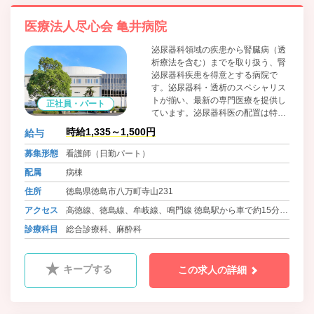
医療法人尽心会 亀井病院
泌尿器科領域の疾患から腎臓病（透
析療法を含む）までを取り扱う、腎
泌尿器科疾患を得意とする病院で
す。泌尿器科・透析のスペシャリス
トが揃い、最新の専門医療を提供し
正社員・パート
ています。泌尿器科医の配置は特に
厚く、腎泌尿器疾患専門病院ならで
時給1,335～1,500円
給与
はの「医療の質」を担保していま
す。 また、毎日の当直は泌尿器科医
募集形態
看護師（日勤パート）
師が行っており、入院中の患者さん
配属
病棟
と夜勤の看護師にも安心な体制を整
えています。
住所
徳島県徳島市八万町寺山231
アクセス
高徳線、徳島線、牟岐線、鳴門線 徳島駅から車で約15分
牟岐線 文化の森駅 徒歩30分
診療科目
総合診療科、麻酔科
バス 徳島バス 一宮線・佐那河内線 亀井病院
キープする
この求人の詳細