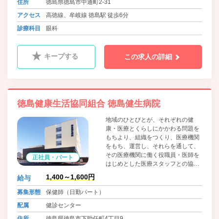
住所
徳島県徳島市中通町2-31
アクセス
高徳線、牟岐線 徳島駅 徒歩6分
診療科目
眼科
キープする
この求人の詳細
徳島健康生活協同組合 徳島健生病院
地域のひとびとが、それぞれの健
康・医療とくらしにかかわる問題を
もちより、組織をつくり、医療機関
をもち、運営し、それらを通して、
その医療機関に働く役職員・医師を
正社員・パート
はじめとした医療スタッフとの協同
によって、問題解決のために運動す
1,400～1,600円
給与
る、生協法にもとづく住民の自主的
組織です。組合員・患者の医療への
募集形態
保健師（日勤パート）
参加と協同を大切に考えています。
配属
健診センター
住所
徳島県徳島市下助任町4丁目9