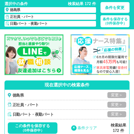
選択中の条件
検索結果 172 件
条件を変更
徳島県
正社員・パート
条件を保存する
徳島県/日勤パート・夜勤パート/正社員・パート
の 看護師求
（0件保存中）
日勤パート・夜勤パート
人・派遣・転職・募集一覧
現在選択中の検索条件
変更＞
徳島県
変更＞
正社員・パート
変更＞
日勤パート・夜勤パート
検索結果
この条件を保存する
×
条件クリア
（0件保存中）
172 件