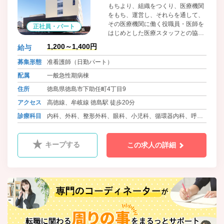
もちより、組織をつくり、医療機関
をもち、運営し、それらを通して、
その医療機関に働く役職員・医師を
正社員・パート
はじめとした医療スタッフとの協同
によって、問題解決のために運動す
1,200～1,400円
給与
る、生協法にもとづく住民の自主的
組織です。組合員・患者の医療への
募集形態
准看護師（日勤パート）
参加と協同を大切に考えています。
配属
一般急性期病棟
住所
徳島県徳島市下助任町4丁目9
アクセス
高徳線、牟岐線 徳島駅 徒歩20分
診療科目
内科、外科、整形外科、眼科、小児科、循環器内科、呼吸
器内科、血液内科、消化器内科、糖尿病内科、心療内科、
肛門科、麻酔科、リウマチ科、ﾘﾊﾋﾞﾘﾃｰｼｮﾝ科、放射線科、
キープする
この求人の詳細
精神科、腎臓内科、神経内科、脳神経外科