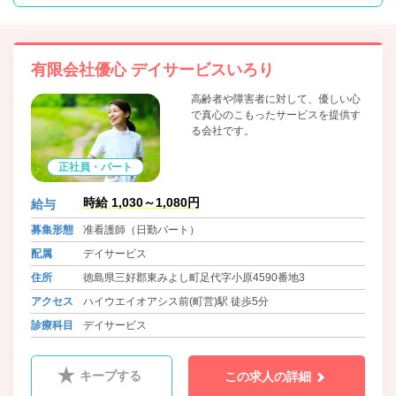
有限会社優心 デイサービスいろり
高齢者や障害者に対して、優しい心
で真心のこもったサービスを提供す
る会社です。
正社員・パート
時給 1,030～1,080円
給与
募集形態
准看護師（日勤パート）
配属
デイサービス
住所
徳島県三好郡東みよし町足代字小原4590番地3
アクセス
ハイウエイオアシス前(町営)駅 徒歩5分
診療科目
デイサービス
キープする
この求人の詳細