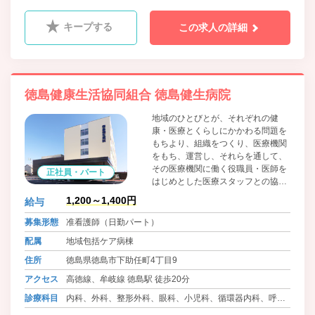
器内科、血液内科、消化器内科、糖尿病内科、心療内科、
肛門科、麻酔科、リウマチ科、ﾘﾊﾋﾞﾘﾃｰｼｮﾝ科、放射線科、
キープする
この求人の詳細
精神科、腎臓内科、神経内科、脳神経外科
徳島健康生活協同組合 徳島健生病院
地域のひとびとが、それぞれの健
康・医療とくらしにかかわる問題を
もちより、組織をつくり、医療機関
をもち、運営し、それらを通して、
その医療機関に働く役職員・医師を
正社員・パート
はじめとした医療スタッフとの協同
によって、問題解決のために運動す
1,200～1,400円
給与
る、生協法にもとづく住民の自主的
組織です。組合員・患者の医療への
募集形態
准看護師（日勤パート）
参加と協同を大切に考えています。
配属
地域包括ケア病棟
住所
徳島県徳島市下助任町4丁目9
アクセス
高徳線、牟岐線 徳島駅 徒歩20分
診療科目
内科、外科、整形外科、眼科、小児科、循環器内科、呼吸