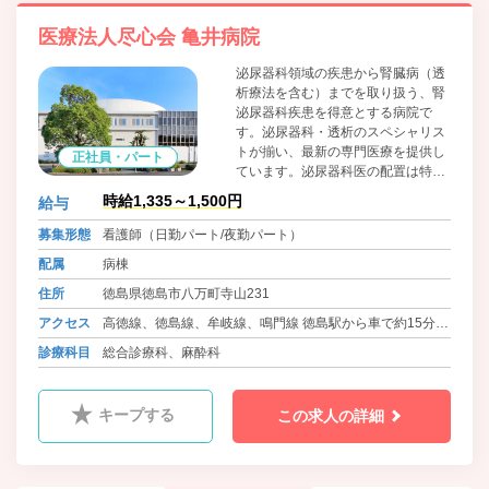
医療法人尽心会 亀井病院
泌尿器科領域の疾患から腎臓病（透
析療法を含む）までを取り扱う、腎
泌尿器科疾患を得意とする病院で
す。泌尿器科・透析のスペシャリス
トが揃い、最新の専門医療を提供し
正社員・パート
ています。泌尿器科医の配置は特に
厚く、腎泌尿器疾患専門病院ならで
時給1,335～1,500円
給与
はの「医療の質」を担保していま
す。 また、毎日の当直は泌尿器科医
募集形態
看護師（日勤パート/夜勤パート）
師が行っており、入院中の患者さん
配属
病棟
と夜勤の看護師にも安心な体制を整
えています。
住所
徳島県徳島市八万町寺山231
アクセス
高徳線、徳島線、牟岐線、鳴門線 徳島駅から車で約15分
牟岐線 文化の森駅 徒歩30分
診療科目
総合診療科、麻酔科
バス 徳島バス 一宮線・佐那河内線 亀井病院
キープする
この求人の詳細