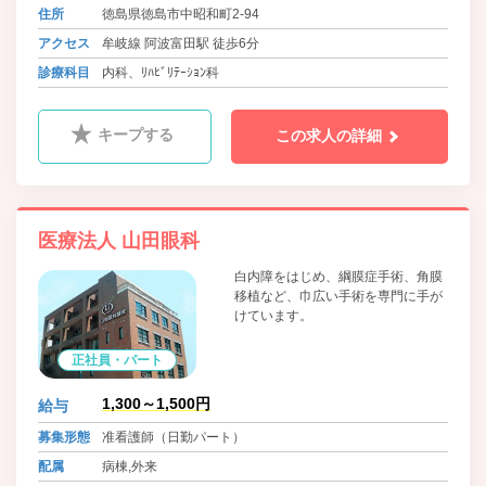
住所
徳島県徳島市中昭和町2-94
アクセス
牟岐線 阿波富田駅 徒歩6分
診療科目
内科、ﾘﾊﾋﾞﾘﾃｰｼｮﾝ科
キープする
この求人の詳細
医療法人 山田眼科
白内障をはじめ、綱膜症手術、角膜
移植など、巾広い手術を専門に手が
けています。
正社員・パート
1,300～1,500円
給与
募集形態
准看護師（日勤パート）
配属
病棟,外来