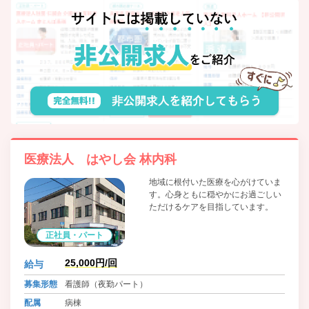
医療法人 はやし会 林内科
地域に根付いた医療を心がけていま
す。心身ともに穏やかにお過ごしい
ただけるケアを目指しています。
正社員・パート
25,000円/回
給与
募集形態
看護師（夜勤パート）
配属
病棟