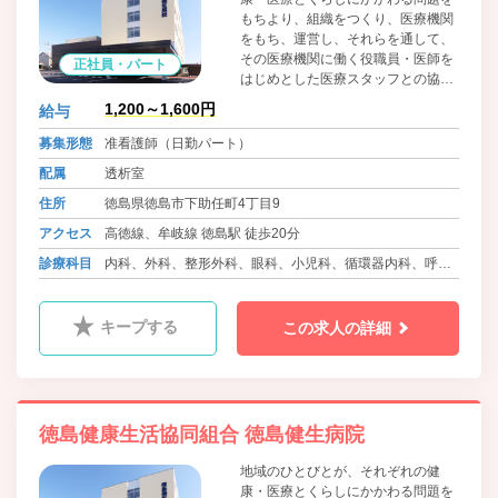
もちより、組織をつくり、医療機関
をもち、運営し、それらを通して、
その医療機関に働く役職員・医師を
正社員・パート
はじめとした医療スタッフとの協同
によって、問題解決のために運動す
1,200～1,600円
給与
る、生協法にもとづく住民の自主的
組織です。組合員・患者の医療への
募集形態
准看護師（日勤パート）
参加と協同を大切に考えています。
配属
透析室
住所
徳島県徳島市下助任町4丁目9
アクセス
高徳線、牟岐線 徳島駅 徒歩20分
診療科目
内科、外科、整形外科、眼科、小児科、循環器内科、呼吸
器内科、血液内科、消化器内科、糖尿病内科、心療内科、
肛門科、麻酔科、リウマチ科、ﾘﾊﾋﾞﾘﾃｰｼｮﾝ科、放射線科、
キープする
この求人の詳細
精神科、腎臓内科、神経内科、脳神経外科
徳島健康生活協同組合 徳島健生病院
地域のひとびとが、それぞれの健
康・医療とくらしにかかわる問題を