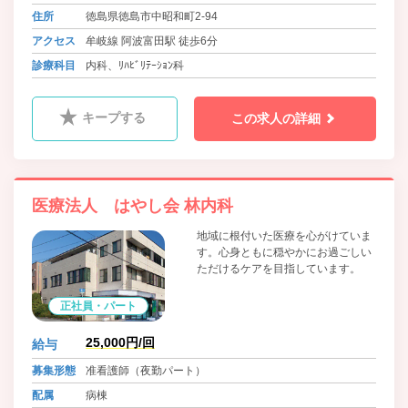
住所
徳島県徳島市中昭和町2-94
アクセス
牟岐線 阿波富田駅 徒歩6分
診療科目
内科、ﾘﾊﾋﾞﾘﾃｰｼｮﾝ科
キープする
この求人の詳細
医療法人 はやし会 林内科
地域に根付いた医療を心がけていま
す。心身ともに穏やかにお過ごしい
ただけるケアを目指しています。
正社員・パート
25,000円/回
給与
募集形態
准看護師（夜勤パート）
配属
病棟