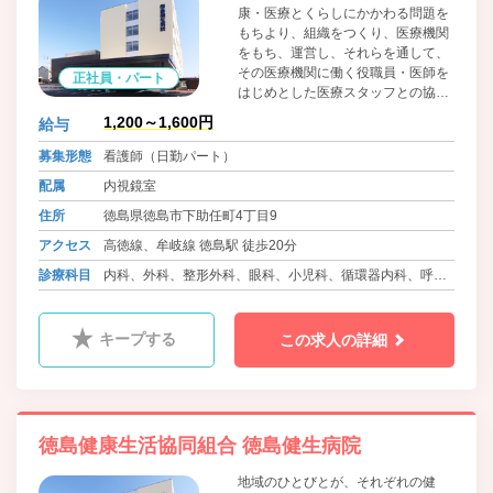
康・医療とくらしにかかわる問題を
もちより、組織をつくり、医療機関
をもち、運営し、それらを通して、
その医療機関に働く役職員・医師を
正社員・パート
はじめとした医療スタッフとの協同
によって、問題解決のために運動す
1,200～1,600円
給与
る、生協法にもとづく住民の自主的
組織です。組合員・患者の医療への
募集形態
看護師（日勤パート）
参加と協同を大切に考えています。
配属
内視鏡室
住所
徳島県徳島市下助任町4丁目9
アクセス
高徳線、牟岐線 徳島駅 徒歩20分
診療科目
内科、外科、整形外科、眼科、小児科、循環器内科、呼吸
器内科、血液内科、消化器内科、糖尿病内科、心療内科、
肛門科、麻酔科、リウマチ科、ﾘﾊﾋﾞﾘﾃｰｼｮﾝ科、放射線科、
キープする
この求人の詳細
精神科、腎臓内科、神経内科、脳神経外科
徳島健康生活協同組合 徳島健生病院
地域のひとびとが、それぞれの健