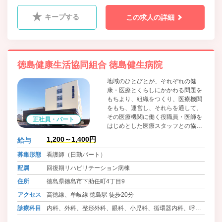
器内科、血液内科、消化器内科、糖尿病内科、心療内科、
肛門科、麻酔科、リウマチ科、ﾘﾊﾋﾞﾘﾃｰｼｮﾝ科、放射線科、
キープする
この求人の詳細
精神科、腎臓内科、神経内科、脳神経外科
徳島健康生活協同組合 徳島健生病院
地域のひとびとが、それぞれの健
康・医療とくらしにかかわる問題を
もちより、組織をつくり、医療機関
をもち、運営し、それらを通して、
その医療機関に働く役職員・医師を
正社員・パート
はじめとした医療スタッフとの協同
によって、問題解決のために運動す
1,200～1,400円
給与
る、生協法にもとづく住民の自主的
組織です。組合員・患者の医療への
募集形態
看護師（日勤パート）
参加と協同を大切に考えています。
配属
回復期リハビリテーション病棟
住所
徳島県徳島市下助任町4丁目9
アクセス
高徳線、牟岐線 徳島駅 徒歩20分
診療科目
内科、外科、整形外科、眼科、小児科、循環器内科、呼吸
器内科、血液内科、消化器内科、糖尿病内科、心療内科、