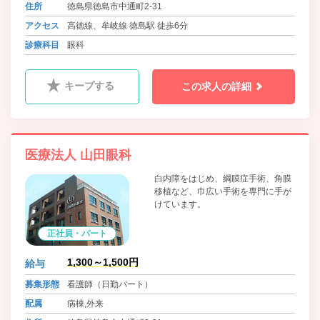
住所
徳島県徳島市中通町2-31
アクセス
高徳線、牟岐線 徳島駅 徒歩6分
診療科目
眼科
キープする
この求人の詳細
医療法人 山田眼科
白内障をはじめ、綱膜症手術、角膜
移植など、巾広い手術を専門に手が
けています。
正社員・パート
1,300～1,500円
給与
募集形態
看護師（日勤パート）
配属
病棟,外来