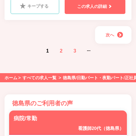
肛門科、麻酔科、リウマチ科、ﾘﾊﾋﾞﾘﾃｰｼｮﾝ科、放射線科、
キープする
この求人の詳細
精神科、腎臓内科、神経内科、脳神経外科
次へ
...
1
2
3
ホーム
すべての求人一覧
徳島県/日勤パート・夜勤パート/正社
徳島県のご利用者の声
病院/常勤
看護師20代（徳島県）