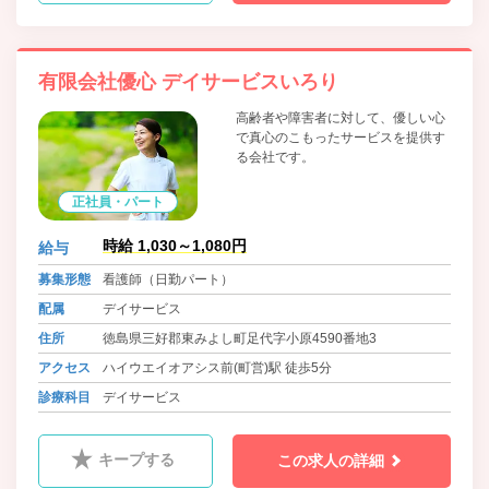
有限会社優心 デイサービスいろり
高齢者や障害者に対して、優しい心
で真心のこもったサービスを提供す
る会社です。
正社員・パート
時給 1,030～1,080円
給与
募集形態
看護師（日勤パート）
配属
デイサービス
住所
徳島県三好郡東みよし町足代字小原4590番地3
アクセス
ハイウエイオアシス前(町営)駅 徒歩5分
診療科目
デイサービス
キープする
この求人の詳細