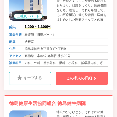
康・医療とくらしにかかわる問題を
もちより、組織をつくり、医療機関
をもち、運営し、それらを通して、
その医療機関に働く役職員・医師を
正社員・パート
はじめとした医療スタッフとの協同
によって、問題解決のために運動す
1,200～1,600円
給与
る、生協法にもとづく住民の自主的
組織です。組合員・患者の医療への
募集形態
看護師（日勤パート）
参加と協同を大切に考えています。
配属
透析室
住所
徳島県徳島市下助任町4丁目9
アクセス
高徳線、牟岐線 徳島駅 徒歩20分
診療科目
内科、外科、整形外科、眼科、小児科、循環器内科、呼吸
器内科、血液内科、消化器内科、糖尿病内科、心療内科、
肛門科、麻酔科、リウマチ科、ﾘﾊﾋﾞﾘﾃｰｼｮﾝ科、放射線科、
キープする
この求人の詳細
精神科、腎臓内科、神経内科、脳神経外科
徳島健康生活協同組合 徳島健生病院
地域のひとびとが、それぞれの健
康・医療とくらしにかかわる問題を