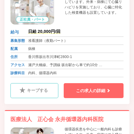
しています。外来・病棟にて心臓リ
ハビリを実施しており、心臓に特化
した検査機器も設置しています。
正社員・パート
日給 20,000円/回
給与
募集形態
准看護師（夜勤パート）
配属
病棟
住所
香川県坂出市川津町2800-1
アクセス
瀬戸大橋線、予讃線 坂出駅から車で約10分
バス 琴参バス 永井整形外科前バス停 徒歩1分
診療科目
内科、循環器内科
キープする
この求人の詳細
医療法人 正心会 永井循環器内科医院
循環器疾患を中心に一般内科も診療