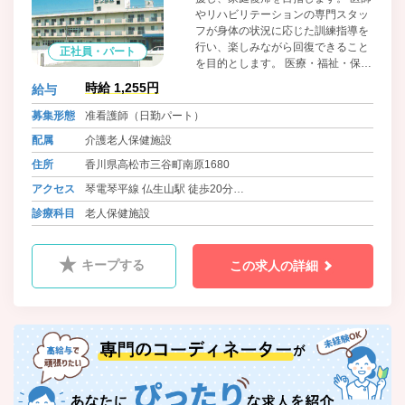
やリハビリテーションの専門スタッ
フが身体の状況に応じた訓練指導を
行い、楽しみながら回復できること
正社員・パート
を目的とします。 医療・福祉・保健
に関する情報提供や相談を行い、地
時給 1,255円
給与
域社会の皆様方の健康と福祉向上に
貢献いたします。
募集形態
准看護師（日勤パート）
配属
介護老人保健施設
住所
香川県高松市三谷町南原1680
アクセス
琴電琴平線 仏生山駅 徒歩20分
バス ことでんバス 塩江線 仏生山駅西口 徒歩24分
診療科目
老人保健施設
キープする
この求人の詳細