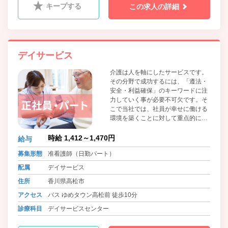
キープする
この求人の詳細
デイサービス
介護は人を軸にしたサービスです。
その分野で成功するには、「遵法・
安全・利益確保」のキーワードに注
力していく事が必要不可欠です。そ
こで当社では、社員が幸せに働ける
環境を築くことに対して重点的に取
り組んでいます。「うちの会社で良
かった」と家族や周りの人たちに言
時給 1,412～1,470円
給与
ってもらえるようにすることが理想
募集形態
准看護師（日勤パート）
です。そうすることで社内外で笑顔
が生まれ、会社全体が優しくなる。
配属
デイサービス
そしてさらに質の高いサービスが提
住所
香川県高松市
供できる好循環な仕組みにしたいと
考えています。
アクセス
バス ゆめタウン高松前 徒歩10分
診療科目
デイサービスセンター