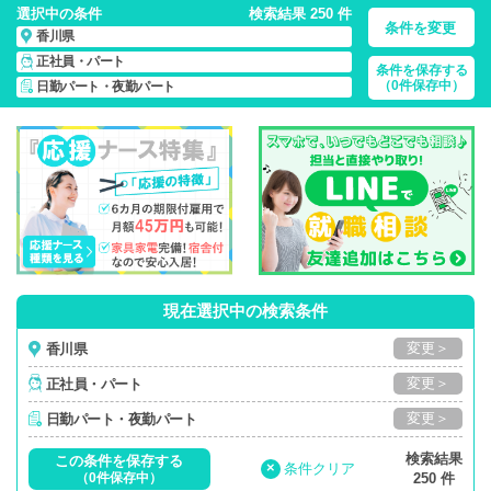
選択中の条件
検索結果 250 件
条件を変更
香川県
正社員・パート
条件を保存する
香川県/日勤パート・夜勤パート/正社員・パート
の 看護師求
（0件保存中）
日勤パート・夜勤パート
人・派遣・転職・募集一覧
現在選択中の検索条件
変更＞
香川県
変更＞
正社員・パート
変更＞
日勤パート・夜勤パート
検索結果
この条件を保存する
×
条件クリア
（0件保存中）
250 件