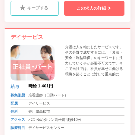
キープする
この求人の詳細
デイサービス
介護は人を軸にしたサービスです。
その分野で成功するには、「遵法・
安全・利益確保」のキーワードに注
力していく事が必要不可欠です。そ
こで当社では、社員が幸せに働ける
環境を築くことに対して重点的に取
り組んでいます。「うちの会社で良
かった」と家族や周りの人たちに言
時給 1,461円
給与
ってもらえるようにすることが理想
募集形態
准看護師（日勤パート）
です。そうすることで社内外で笑顔
が生まれ、会社全体が優しくなる。
配属
デイサービス
そしてさらに質の高いサービスが提
住所
香川県高松市
供できる好循環な仕組みにしたいと
考えています。
アクセス
バス ゆめタウン高松前 徒歩10分
診療科目
デイサービスセンター