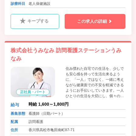
バス ことでんバス 塩江線 仏生山駅西口 徒歩24分
診療科目
老人保健施設
キープする
この求人の詳細
株式会社うみなみ 訪問看護ステーションうみ
なみ
住み慣れた自宅での生活を、少しで
も安心感を持って生活出来るよう
に、「一人」ではなく、一緒に考え
ながら健康面での不安を軽減できる
ようにお手伝いしていきます。一人
正社員・パート
ひとりの生活を大切にし、個々の困
り事に対しても真摯に向き合い、支
時給 1,600～1,800円
給与
援致します。
募集形態
看護師（日勤パート）
配属
訪問看護
住所
香川県高松市亀田南町87-71