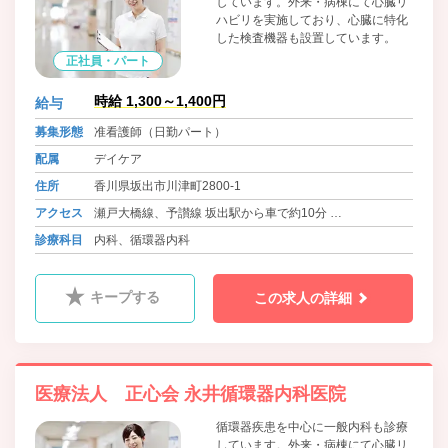
しています。外来・病棟にて心臓リ
ハビリを実施しており、心臓に特化
した検査機器も設置しています。
正社員・パート
時給 1,300～1,400円
給与
募集形態
准看護師（日勤パート）
配属
デイケア
住所
香川県坂出市川津町2800-1
アクセス
瀬戸大橋線、予讃線 坂出駅から車で約10分
バス 琴参バス 永井整形外科前バス停 徒歩1分
診療科目
内科、循環器内科
キープする
この求人の詳細
医療法人 正心会 永井循環器内科医院
循環器疾患を中心に一般内科も診療
しています。外来・病棟にて心臓リ