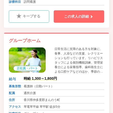
診療科目
訪問看護
キープする
この求人の詳細
グループホーム
日常生活に支障のある方を対象に、
食事、人浴などの支援、レクリエー
ションも行っています。リハビリス
タッフによる個別機能訓練、管理栄
養士による栄養指導、歯科衛生士に
正社員・パート
よる口腔ケアなどのほか、季節のお
楽しみ食事会やおやつ作りも定期的
時給 1,300～1,800円
給与
に開催しています。
募集形態
看護師（日勤パート）
配属
通所介護
住所
香川県仲多度郡まんのう町
アクセス
琴電琴平線 琴平駅 徒歩5分