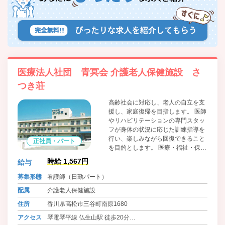
医療法人社団 青冥会 介護老人保健施設 さ
つき荘
高齢社会に対応し、老人の自立を支
援し、家庭復帰を目指します。 医師
やリハビリテーションの専門スタッ
フが身体の状況に応じた訓練指導を
行い、楽しみながら回復できること
正社員・パート
を目的とします。 医療・福祉・保健
に関する情報提供や相談を行い、地
時給 1,567円
給与
域社会の皆様方の健康と福祉向上に
貢献いたします。
募集形態
看護師（日勤パート）
配属
介護老人保健施設
住所
香川県高松市三谷町南原1680
アクセス
琴電琴平線 仏生山駅 徒歩20分