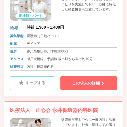
ハビリを実施しており、心臓に特化
した検査機器も設置しています。
正社員・パート
時給 1,300～1,400円
給与
募集形態
看護師（日勤パート）
配属
デイケア
住所
香川県坂出市川津町2800-1
アクセス
瀬戸大橋線、予讃線 坂出駅から車で約10分
バス 琴参バス 永井整形外科前バス停 徒歩1分
診療科目
内科、循環器内科
キープする
この求人の詳細
医療法人 正心会 永井循環器内科医院
循環器疾患を中心に一般内科も診療
しています。外来・病棟にて心臓リ