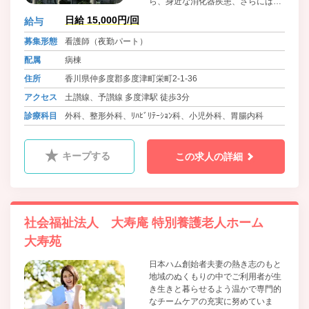
ら、身近な消化器疾患、さらには終
末期・緩和医療まで幅広く対応して
日給 15,000円/回
給与
います。「患者さんの『生きる力』
をサポートする」というモットーの
募集形態
看護師（夜勤パート）
もと、ドクターとスタッフが全員で
配属
病棟
力を合わせ、アットホームで柔軟な
医療体制を提供している温かい職場
住所
香川県仲多度郡多度津町栄町2-1-36
です。
アクセス
土讃線、予讃線 多度津駅 徒歩3分
診療科目
外科、整形外科、ﾘﾊﾋﾞﾘﾃｰｼｮﾝ科、小児外科、胃腸内科
キープする
この求人の詳細
社会福祉法人 大寿庵 特別養護老人ホーム
大寿苑
日本ハム創始者夫妻の熱き志のもと
地域のぬくもりの中でご利用者が生
き生きと暮らせるよう温かで専門的
なチームケアの充実に努めていま