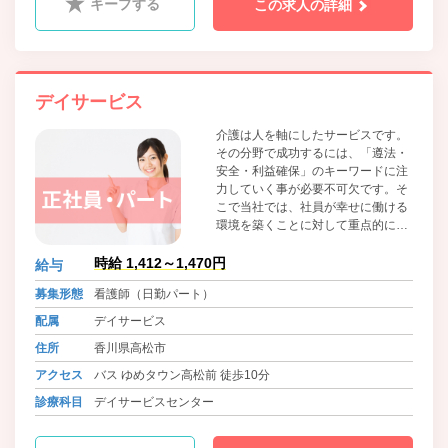
キープする
この求人の詳細
デイサービス
介護は人を軸にしたサービスです。
その分野で成功するには、「遵法・
安全・利益確保」のキーワードに注
力していく事が必要不可欠です。そ
こで当社では、社員が幸せに働ける
環境を築くことに対して重点的に取
り組んでいます。「うちの会社で良
かった」と家族や周りの人たちに言
時給 1,412～1,470円
給与
ってもらえるようにすることが理想
募集形態
看護師（日勤パート）
です。そうすることで社内外で笑顔
が生まれ、会社全体が優しくなる。
配属
デイサービス
そしてさらに質の高いサービスが提
住所
香川県高松市
供できる好循環な仕組みにしたいと
考えています。
アクセス
バス ゆめタウン高松前 徒歩10分
診療科目
デイサービスセンター