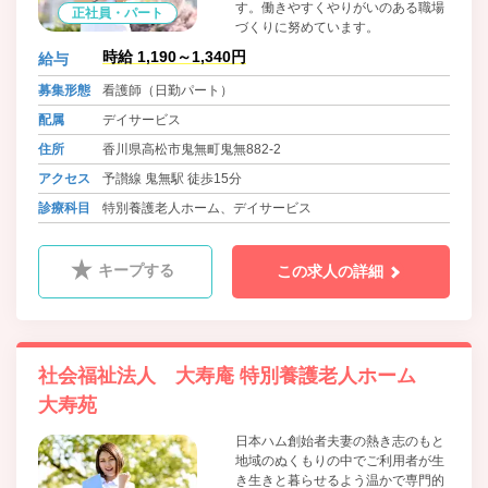
す。働きやすくやりがいのある職場
正社員・パート
づくりに努めています。
時給 1,190～1,340円
給与
募集形態
看護師（日勤パート）
配属
デイサービス
住所
香川県高松市鬼無町鬼無882-2
アクセス
予讃線 鬼無駅 徒歩15分
診療科目
特別養護老人ホーム、デイサービス
キープする
この求人の詳細
社会福祉法人 大寿庵 特別養護老人ホーム
大寿苑
日本ハム創始者夫妻の熱き志のもと
地域のぬくもりの中でご利用者が生
き生きと暮らせるよう温かで専門的