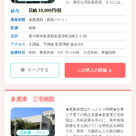
ら、身近な消化器疾患、さらには終
末期・緩和医療まで幅広く対応して
日給 15,000円/回
給与
います。「患者さんの『生きる力』
をサポートする」というモットーの
募集形態
准看護師（夜勤パート）
もと、ドクターとスタッフが全員で
配属
病棟
力を合わせ、アットホームで柔軟な
医療体制を提供している温かい職場
住所
香川県仲多度郡多度津町栄町2-1-36
です。
アクセス
土讃線、予讃線 多度津駅 徒歩3分
診療科目
外科、整形外科、ﾘﾊﾋﾞﾘﾃｰｼｮﾝ科、小児外科、胃腸内科
キープする
この求人の詳細
多度津 三宅病院
★夜勤休憩はたっぷり４時間★仕事
と子育ての両立支援★多度津三宅病
院は、外科診療を中心に、長年地域
医療を支え続けている歴史ある病院
です。胃癌・大腸癌などの癌治療か
正社員・パート