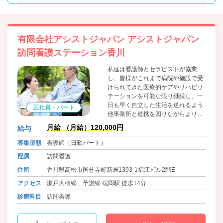
有限会社アシストジャパン アシストジャパン
訪問看護ステーション香川
私達は看護師とセラピストが協業
し、皆様がこれまで病院や施設で受
けられてきた医療的ケアやリハビリ
テーションを可能な限り継続し、一
日も早く自立した生活を送れるよう
正社員・パート
他事業所と連携を図りながらよりよ
いサービスを提供していきます。
月給 （月給）120,000円
給与
募集形態
看護師（日勤パート）
配属
訪問看護
住所
香川県高松市国分寺町新居1393-1福江ビル2階E
アクセス
瀬戸大橋線、予讃線 端岡駅 徒歩14分
バス 国分寺町ｺﾐﾊﾞｽ 旧国分寺郵便局前 徒歩1分
診療科目
訪問看護