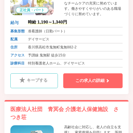
なチームケアの充実に努めていま
す。働きやすくやりがいのある職場
正社員・パート
づくりに努めています。
時給 1,190～1,340円
給与
募集形態
准看護師（日勤パート）
配属
デイサービス
住所
香川県高松市鬼無町鬼無882-2
アクセス
予讃線 鬼無駅 徒歩15分
診療科目
特別養護老人ホーム、デイサービス
キープする
この求人の詳細
医療法人社団 青冥会 介護老人保健施設 さ
つき荘
高齢社会に対応し、老人の自立を支
援し、家庭復帰を目指します。 医師