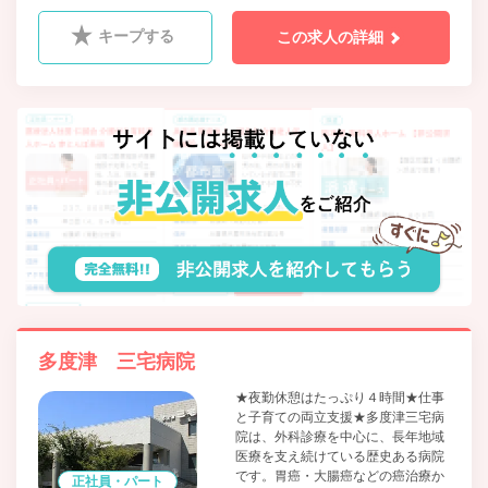
キープする
この求人の詳細
多度津 三宅病院
★夜勤休憩はたっぷり４時間★仕事
と子育ての両立支援★多度津三宅病
院は、外科診療を中心に、長年地域
医療を支え続けている歴史ある病院
です。胃癌・大腸癌などの癌治療か
正社員・パート