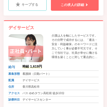
キープする
この求人の詳細
デイサービス
介護は人を軸にしたサービスです。
その分野で成功するには、「遵法・
安全・利益確保」のキーワードに注
力していく事が必要不可欠です。そ
こで当社では、社員が幸せに働ける
環境を築くことに対して重点的に取
り組んでいます。「うちの会社で良
かった」と家族や周りの人たちに言
時給 1,619円
給与
ってもらえるようにすることが理想
募集形態
看護師（日勤パート）
です。そうすることで社内外で笑顔
が生まれ、会社全体が優しくなる。
配属
デイサービス
そしてさらに質の高いサービスが提
住所
香川県高松市
供できる好循環な仕組みにしたいと
考えています。
アクセス
バス ゆめタウン高松前 徒歩10分
診療科目
デイサービスセンター