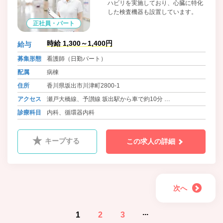
ハビリを実施しており、心臓に特化
した検査機器も設置しています。
正社員・パート
時給 1,300～1,400円
給与
募集形態
看護師（日勤パート）
配属
病棟
住所
香川県坂出市川津町2800-1
アクセス
瀬戸大橋線、予讃線 坂出駅から車で約10分
バス 琴参バス 永井整形外科前バス停 徒歩1分
診療科目
内科、循環器内科
キープする
この求人の詳細
次へ
...
1
2
3