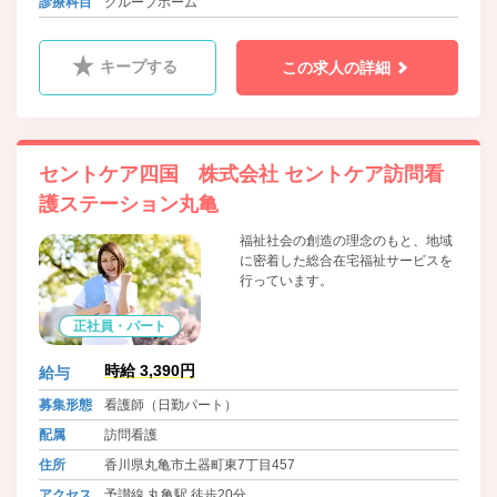
診療科目
グループホーム
キープする
この求人の詳細
セントケア四国 株式会社 セントケア訪問看
護ステーション丸亀
福祉社会の創造の理念のもと、地域
に密着した総合在宅福祉サービスを
行っています。
正社員・パート
時給 3,390円
給与
募集形態
看護師（日勤パート）
配属
訪問看護
住所
香川県丸亀市土器町東7丁目457
アクセス
予讃線 丸亀駅 徒歩20分