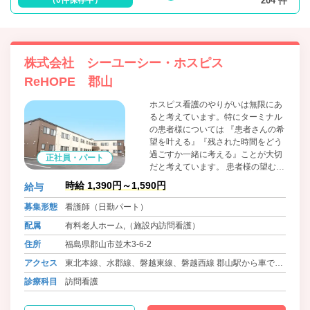
204 件
株式会社 シーユーシー・ホスピス
ReHOPE 郡山
ホスピス看護のやりがいは無限にあ
ると考えています。特にターミナル
の患者様については 『患者さんの希
望を叶える』『残された時間をどう
過ごすか一緒に考える』ことが大切
正社員・パート
だと考えています。 患者様の望む時
間の過ごし方は十人十色だと思いま
時給 1,390円～1,590円
給与
す。 難病な方は精神的なケアがメイ
ンだと考えます。 それぞれの疾病に
募集形態
看護師（日勤パート）
あったケアを常に進行形と捉え「み
配属
有料老人ホーム,（施設内訪問看護）
んな」で作っていく。 これがホスピ
スで働く私達のやりがいだと考えて
住所
福島県郡山市並木3-6-2
います。
アクセス
東北本線、水郡線、磐越東線、磐越西線 郡山駅から車で１
０分
診療科目
訪問看護