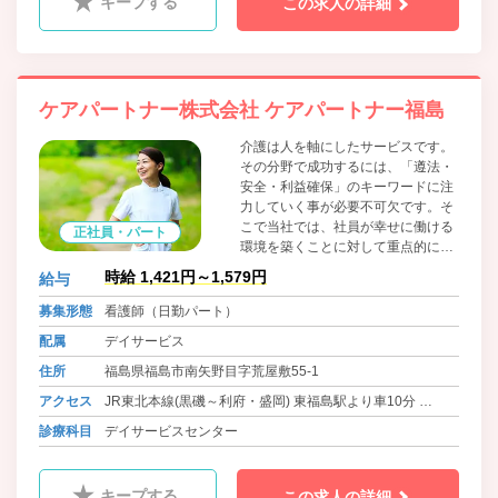
キープする
この求人の詳細
ケアパートナー株式会社 ケアパートナー福島
介護は人を軸にしたサービスです。
その分野で成功するには、「遵法・
安全・利益確保」のキーワードに注
力していく事が必要不可欠です。そ
こで当社では、社員が幸せに働ける
正社員・パート
環境を築くことに対して重点的に取
り組んでいます。「うちの会社で良
時給 1,421円～1,579円
給与
かった」と家族や周りの人たちに言
ってもらえるようにすることが理想
募集形態
看護師（日勤パート）
です。そうすることで社内外で笑顔
配属
デイサービス
が生まれ、会社全体が優しくなる。
そしてさらに質の高いサービスが提
住所
福島県福島市南矢野目字荒屋敷55-1
供できる好循環な仕組みにしたいと
アクセス
JR東北本線(黒磯～利府・盛岡) 東福島駅より車10分
考えています。
福島交通飯坂線 桜水駅、笹谷駅、上松川駅より車10分
診療科目
デイサービスセンター
キープする
この求人の詳細