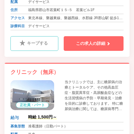
配属
デイサービス
住所
福島県郡山市若葉町１５-５ 若葉ビル1F
アクセス
東北本線、磐越東線、磐越西線、水郡線 JR郡山駅 徒歩16
分
診療科目
デイサービス
キープする
この求人の詳細
クリニック（無床）
当クリニックでは、主に糖尿病の治
療とトータルケア、その他高血圧
症・脂質異常症・高尿酸血症などの
生活習慣病の予防・早期発見・治療
を目的に診療しております。 特に糖
正社員・パート
尿病治療に関しては、糖尿病専門
医・糖尿病指導医の資格を活かし、
時給 1,500円～
給与
血糖コントロールを外来通院で行え
るようサポートしています。
募集形態
准看護師（日勤パート）