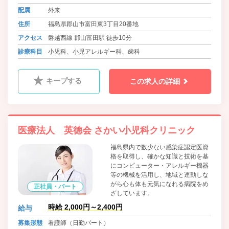
配属
外来
住所
福島県郡山市富田東3丁目20番地
アクセス
磐越西線 郡山富田駅 徒歩10分
診療科目
小児科、小児アレルギー科、歯科
キープする
この求人の詳細
医療法人 英徳会 さかい小児科クリニック
福島県内で数少ない感染症認定医資
格を取得し、確かな知識と技術を基
にコンピューター・アレルギー機器
等の機械を活用し、地域と連動しな
がら心も体も元気になれる病院をめ
正社員・パート
ざしています。
時給 2,000円～2,400円
給与
募集形態
看護師（日勤パート）