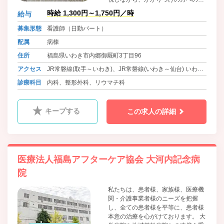
時間対応や在宅医療など、皆様の病
時給 1,300円～1,750円／時
給与
院として安心してご利用いただける
よう努めてまいります。 グループの
募集形態
看護師（日勤パート）
理念として「自分がして欲しいこと
配属
病棟
を、まず人にする」を基本に、良い
と思えることはどんどんと導入して
住所
福島県いわき市内郷御厩町3丁目96
行き、皆様のニーズにこたえられる
アクセス
JR常磐線(取手～いわき)、JR常磐線(いわき～仙台) いわき
病院作りをしてまいりますのでよろ
しくお願いいたします。
駅より車で8分
診療科目
内科、整形外科、リウマチ科
キープする
この求人の詳細
医療法人福島アフターケア協会 大河内記念病
院
私たちは、患者様、家族様、医療機
関・介護事業者様のニーズを把握
し、全ての患者様を平等に、患者様
本意の治療を心がけております。 大