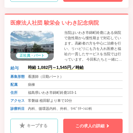
医療法人社団 駿栄会 いわき記念病院
当院はいわき市錦町鈴鹿にある病院
で急性期から慢性期まで対応してい
ます。高齢者の方を中心に治療を行
い、リハビリにも力を入れ医療と福
祉の一貫したサービスを当院では行
正社員・パート
っています。 今回私たちと一緒に働
いていただけるスタッフを募集いた
時給 1,082円～1,545円／時給
給与
します！急性期病棟と療養病棟での
勤務で、サポートがしっかりしてい
募集形態
看護師（日勤パート）
ますのでブランクがある方や経験が
配属
病棟
浅い方も安心して働いていただける
環境を整えています。
住所
福島県いわき市錦町鈴鹿103-1
アクセス
常磐線 植田駅より車で10分
診療科目
内科、循環器内科、外科、ﾘﾊﾋﾞﾘﾃｰｼｮﾝ科
キープする
この求人の詳細