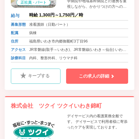
学病院や地域基幹病院との連携を重
正社員・パート
視しながら、かかりつけの方への24
時間対応や在宅医療など、皆様の病
時給 1,300円～1,750円／時
給与
院として安心してご利用いただける
よう努めてまいります。 グループの
募集形態
准看護師（日勤パート）
理念として「自分がして欲しいこと
配属
病棟
を、まず人にする」を基本に、良い
と思えることはどんどんと導入して
住所
福島県いわき市内郷御厩町3丁目96
行き、皆様のニーズにこたえられる
アクセス
JR常磐線(取手～いわき)、JR常磐線(いわき～仙台) いわき
病院作りをしてまいりますのでよろ
しくお願いいたします。
駅より車で8分
診療科目
内科、整形外科、リウマチ科
キープする
この求人の詳細
株式会社 ツクイ ツクイいわき錦町
デイサービス内の看護業務全般で
す。 デイサービスで利用者様に寄添
ったケアを実現しております。