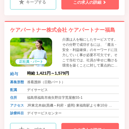
キープする
この求人の詳細
ケアパートナー株式会社 ケアパートナー福島
介護は人を軸にしたサービスです。
その分野で成功するには、「遵法・
安全・利益確保」のキーワードに注
力していく事が必要不可欠です。そ
こで当社では、社員が幸せに働ける
正社員・パート
環境を築くことに対して重点的に取
り組んでいます。「うちの会社で良
時給 1,421円～1,579円
給与
かった」と家族や周りの人たちに言
ってもらえるようにすることが理想
募集形態
准看護師（日勤パート）
です。そうすることで社内外で笑顔
配属
デイサービス
が生まれ、会社全体が優しくなる。
そしてさらに質の高いサービスが提
住所
福島県福島市南矢野目字荒屋敷55-1
供できる好循環な仕組みにしたいと
アクセス
JR東北本線(黒磯～利府・盛岡) 東福島駅より車10分
考えています。
福島交通飯坂線 桜水駅、笹谷駅、上松川駅より車10分
診療科目
デイサービスセンター