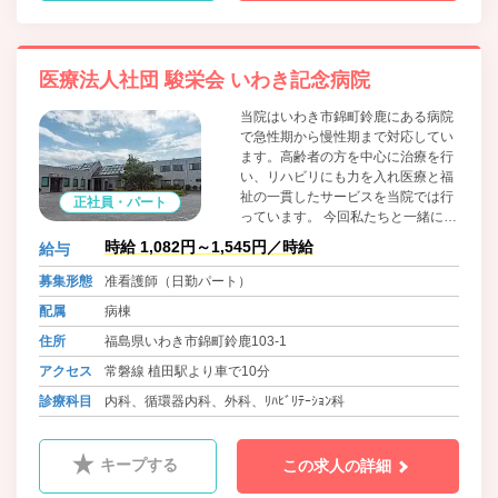
医療法人社団 駿栄会 いわき記念病院
当院はいわき市錦町鈴鹿にある病院
で急性期から慢性期まで対応してい
ます。高齢者の方を中心に治療を行
い、リハビリにも力を入れ医療と福
祉の一貫したサービスを当院では行
正社員・パート
っています。 今回私たちと一緒に働
いていただけるスタッフを募集いた
時給 1,082円～1,545円／時給
給与
します！急性期病棟と療養病棟での
勤務で、サポートがしっかりしてい
募集形態
准看護師（日勤パート）
ますのでブランクがある方や経験が
配属
病棟
浅い方も安心して働いていただける
環境を整えています。
住所
福島県いわき市錦町鈴鹿103-1
アクセス
常磐線 植田駅より車で10分
診療科目
内科、循環器内科、外科、ﾘﾊﾋﾞﾘﾃｰｼｮﾝ科
キープする
この求人の詳細