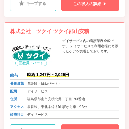
キープする
この求人の詳細
株式会社 ツクイ ツクイ郡山安積
デイサービス内の看護業務全般で
す。 デイサービスで利用者様に寄添
ったケアを実現しております。
正社員・パート
時給 1,247円～2,029円
給与
募集形態
看護師（日勤パート）
配属
デイサービス
住所
福島県郡山市安積北井二丁目193番地
アクセス
常磐線、東北本線 郡山駅から車で13分
診療科目
デイサービス