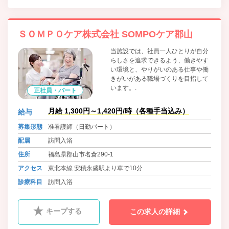
ＳＯＭＰＯケア株式会社 SOMPOケア郡山
当施設では、社員一人ひとりが自分
らしさを追求できるよう、働きやす
い環境と、やりがいのある仕事や働
きがいがある職場づくりを目指して
います。.
正社員・パート
月給 1,300円～1,420円/時（各種手当込み）
給与
募集形態
准看護師（日勤パート）
配属
訪問入浴
住所
福島県郡山市名倉290-1
アクセス
東北本線 安積永盛駅より車で10分
診療科目
訪問入浴
キープする
この求人の詳細