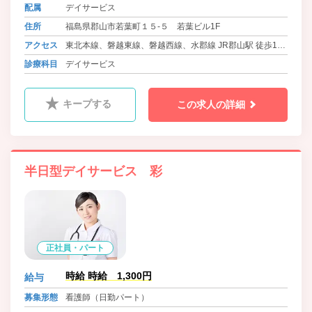
配属
デイサービス
住所
福島県郡山市若葉町１５-５ 若葉ビル1F
アクセス
東北本線、磐越東線、磐越西線、水郡線 JR郡山駅 徒歩16
分
診療科目
デイサービス
キープする
この求人の詳細
半日型デイサービス 彩
正社員・パート
時給 時給 1,300円
給与
募集形態
看護師（日勤パート）