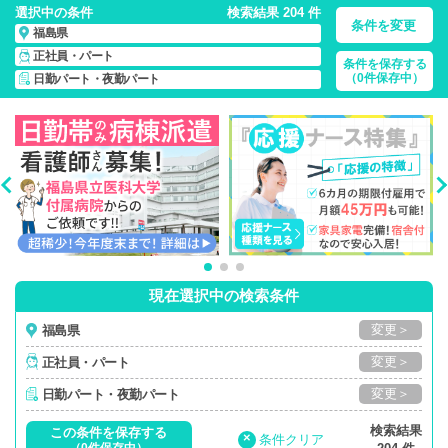
選択中の条件
検索結果 204 件
条件を変更
福島県
正社員・パート
条件を保存する
福島県/日勤パート・夜勤パート/正社員・パート
の 看護師求
（0件保存中）
日勤パート・夜勤パート
人・派遣・転職・募集一覧
現在選択中の検索条件
変更＞
福島県
変更＞
正社員・パート
変更＞
日勤パート・夜勤パート
検索結果
この条件を保存する
×
条件クリア
（0件保存中）