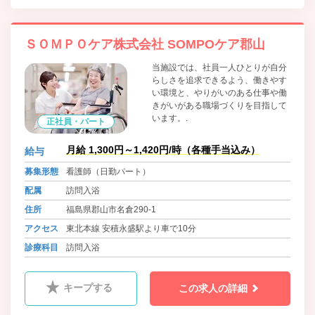
ＳＯＭＰＯケア株式会社 SOMPOケア郡山
当施設では、社員一人ひとりが自分
らしさを追求できるよう、働きやす
い環境と、やりがいのある仕事や働
きがいがある職場づくりを目指して
います。.
正社員・パート
月給 1,300円～1,420円/時（各種手当込み）
給与
募集形態
看護師（日勤パート）
配属
訪問入浴
住所
福島県郡山市名倉290-1
アクセス
東北本線 安積永盛駅より車で10分
診療科目
訪問入浴
キープする
この求人の詳細