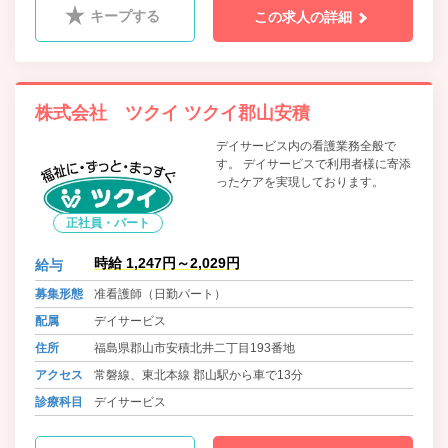
キープする
この求人の詳細
株式会社 ツクイ ツクイ郡山安積
デイサービス内の看護業務全般で
す。 デイサービスで利用者様に寄添
ったケアを実現しております。
正社員・パート
時給 1,247円～2,029円
給与
募集形態
准看護師（日勤パート）
配属
デイサービス
住所
福島県郡山市安積北井二丁目193番地
アクセス
常磐線、東北本線 郡山駅から車で13分
診療科目
デイサービス