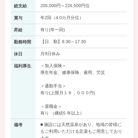
205,000円～226,500円位
総支給
年2回（4.0カ月分位）
賞与
有り(年一回)
昇給
【日 勤】8:30～17:30
勤務時間
月9日休み
休日
＜加入保険＞
福利厚生
厚生年金、健康保険、雇用、労災
＜通勤手当＞
有り(上限月１６，０００円)
＜退職金＞
有り （継続5 年以上）
■ 施設には天然温泉があり、地域の皆様に
備考
もご利用いただける足湯もご用意しており
ます。