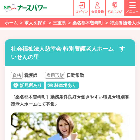
メニュー
ログイン
会員登録
初めての方
ホーム
求人を探す
三重県
桑名郡木曽岬町
特別養護老人
社会福祉法人慈幸会 特別養護老人ホーム す
いせんの里
資格
看護師
雇用形態
日勤常勤
託児所あり
駐車場あり
［桑名郡木曽岬町］勤務条件良好★働きやすい環境★特別養
護老人ホームにて募集♪