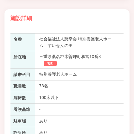
施設詳細
社会福祉法人慈幸会 特別養護老人ホー
名称
ム すいせんの里
三重県桑名郡木曽岬町和富10番8
所在地
地図
特別養護老人ホーム
診療科目
73名
職員数
100床以下
病床数
-
看護基準
あり
駐車場
あり
託児所