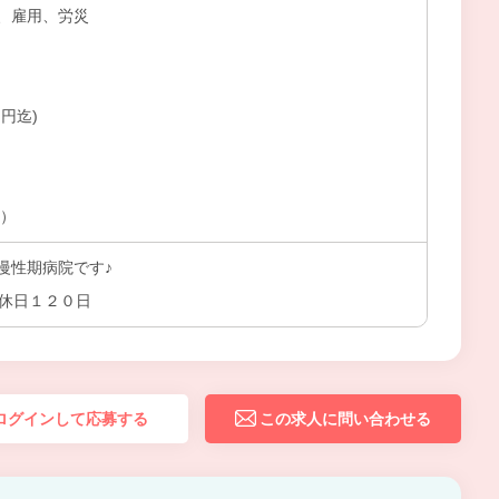
、雇用、労災
円迄)
上）
慢性期病院です♪
間休日１２０日
ログインして応募する
この求人に問い合わせる