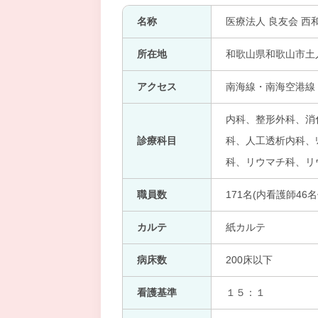
名称
医療法人 良友会 西
所在地
和歌山県和歌山市土
アクセス
南海線・南海空港線・
内科、整形外科、消
診療科目
科、人工透析内科、ﾘ
科、リウマチ科、リ
職員数
171名(内看護師46名
カルテ
紙カルテ
病床数
200床以下
看護基準
１５：１