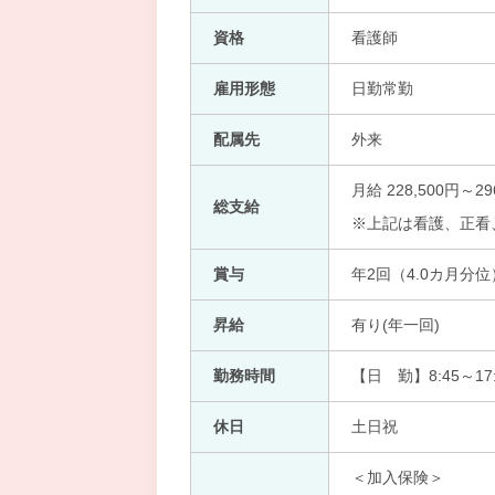
資格
看護師
雇用形態
日勤常勤
配属先
外来
月給 228,500円～29
総支給
※上記は看護、正看
賞与
年2回（4.0カ月分位
昇給
有り(年一回)
勤務時間
【日 勤】8:45～17:
休日
土日祝
＜加入保険＞