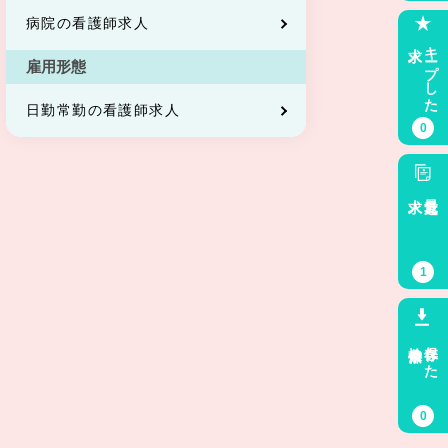
病院の看護師求人
求人
キープした
雇用形態
日勤常勤の看護師求人
0
求人
最近見た
1
検索条件
保存した
0