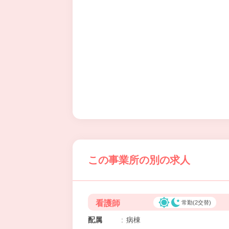
この事業所の別の求人
看護師
常勤(2交替)
配属
:
病棟