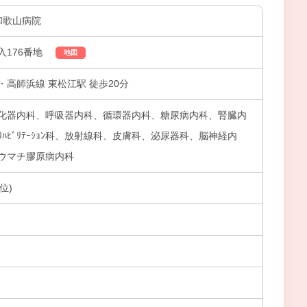
和歌山病院
入176番地
地図
高師浜線 東松江駅 徒歩20分
化器内科、呼吸器内科、循環器内科、糖尿病内科、腎臓内
ﾊﾋﾞﾘﾃｰｼｮﾝ科、放射線科、皮膚科、泌尿器科、脳神経内
ウマチ膠原病内科
位)