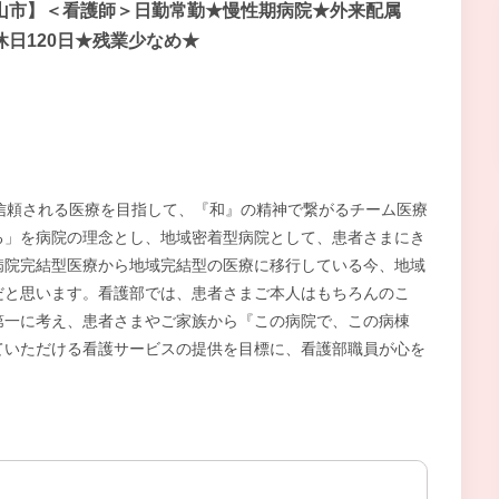
山市】＜看護師＞日勤常勤★慢性期病院★外来配属
休日120日★残業少なめ★
信頼される医療を目指して、『和』の精神で繋がるチーム医療
る」を病院の理念とし、地域密着型病院として、患者さまにき
病院完結型医療から地域完結型の医療に移行している今、地域
だと思います。看護部では、患者さまご本人はもちろんのこ
第一に考え、患者さまやご家族から『この病院で、この病棟
ていただける看護サービスの提供を目標に、看護部職員が心を