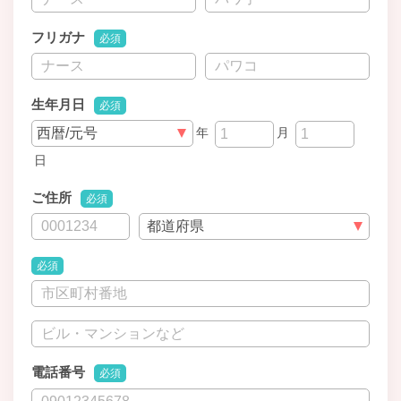
フリガナ
必須
生年月日
必須
年
月
日
ご住所
必須
必須
電話番号
必須