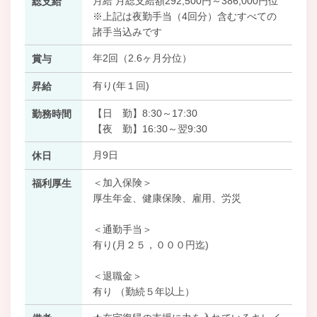
月給 月総支給額292,500円～386,000円位
総支給
※上記は夜勤手当（4回分）含むすべての
諸手当込みです
年2回（2.6ヶ月分位）
賞与
有り(年１回)
昇給
【日 勤】8:30～17:30
勤務時間
【夜 勤】16:30～翌9:30
月9日
休日
＜加入保険＞
福利厚生
厚生年金、健康保険、雇用、労災
＜通勤手当＞
有り(月２５，０００円迄)
＜退職金＞
有り （勤続５年以上）