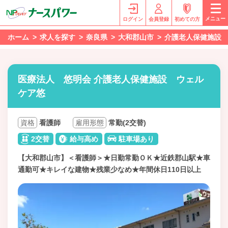
メニュー
ログイン
会員登録
初めての方
ホーム
求人を探す
奈良県
大和郡山市
介護老人保健施設
医療法人 悠明会 介護老人保健施設 ウェル
ケア悠
資格
看護師
雇用形態
常勤(2交替)
2交替
給与高め
駐車場あり
【大和郡山市】＜看護師＞★日勤常勤ＯＫ★近鉄郡山駅★車
通勤可★キレイな建物★残業少なめ★年間休日110日以上