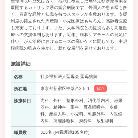
聖母病院の歴史は古く、地域に根差した無料定額診療事業を
展開するカトリック系の総合病院です。外国人の患者様も多
く、豊富な経験と知識を持つスタッフが多数おります。支援
制度の確立された周産期・小児医療はもちろん、高齢者医療
も充実しております。また、大学病院との提携もあり高度医
療への支援体制もあります。近年、緩和ケアチームの発足に
伴い、がん治療におけるニーズの高いケアに関しても、中規
模病院の強みを生かし、新たな展開を見せております。
施設詳細
社会福祉法人聖母会 聖母病院
名称
東京都新宿区中落合2-5-1
所在地
MAP
内科、外科、整形外科、消化器内科、泌尿
診療科目
器科、精神科、眼科、耳鼻咽喉科、皮膚
科、産婦人科、小児科、乳腺外科、内視鏡
内科、病理診断科、麻酔科、放射線科
315名 (内看護師185名位)
職員数