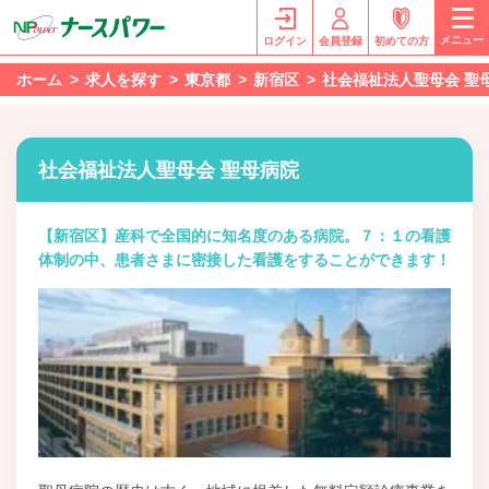
メニュー
ログイン
会員登録
初めての方
ホーム
求人を探す
東京都
新宿区
社会福祉法人聖母会 聖
社会福祉法人聖母会 聖母病院
【新宿区】産科で全国的に知名度のある病院。７：１の看護
体制の中、患者さまに密接した看護をすることができます！