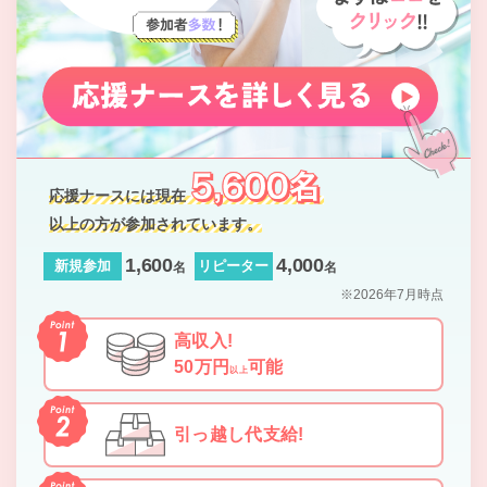
応援ナースには現在
以上の方が参加されています。
1,600
4,000
新規参加
リピーター
名
名
※2026年7月時点
高収入!
50万円
可能
以上
引っ越し代支給!