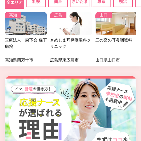
札幌
仙台
さいたま
東京
横浜
全エリア
高知
広島
山口
医療法人 森下会 森下
さめしま耳鼻咽喉科ク
三の宮の耳鼻咽喉科
病院
リニック
高知県四万十市
広島県東広島市
山口県山口市