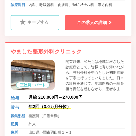
岩徳線 西岩国駅
診療科目
内科、呼吸器科、皮膚科、ﾘﾊﾋﾞﾘﾃｰｼｮﾝ科、漢方内科
キープする
この求人の詳細
やました整形外科クリニック
開業以来、私たちは地域に根ざした
診療所として、皆様に寄り添いなが
ら、整形外科を中心とした初期治療
を丁寧に行ってまいりました。日々
の診療を通じて、地域医療の一端を
正社員・パート
担う責任を感じながら、患者さま一
人ひとりに適切な治療と温かい対応
月給 210,000円～270,000円
給与
を心がけております。 これからも、
地域の皆様の身近で信頼される「か
年2回（3.0カ月分位）
賞与
かりつけ医」として、皆様の健康と
募集形態
看護師（日勤常勤）
安心を支える存在であり続けられる
よう、スタッフ一同力を合わせて尽
配属
外来
力してまいります。
住所
山口県下関市羽山町１－１