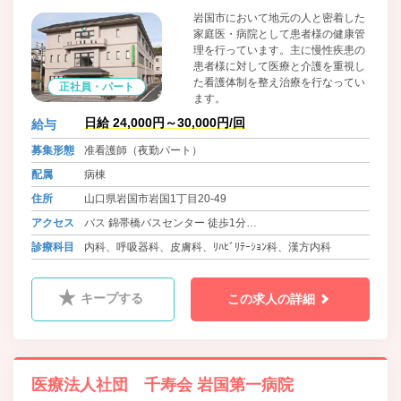
岩国市において地元の人と密着した
家庭医・病院として患者様の健康管
理を行っています。主に慢性疾患の
患者様に対して医療と介護を重視し
た看護体制を整え治療を行なってい
正社員・パート
ます。
日給 24,000円～30,000円/回
給与
募集形態
准看護師（夜勤パート）
配属
病棟
住所
山口県岩国市岩国1丁目20-49
アクセス
バス 錦帯橋バスセンター 徒歩1分
岩徳線 西岩国駅
診療科目
内科、呼吸器科、皮膚科、ﾘﾊﾋﾞﾘﾃｰｼｮﾝ科、漢方内科
キープする
この求人の詳細
医療法人社団 千寿会 岩国第一病院