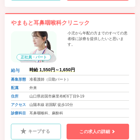
やまもと耳鼻咽喉科クリニック
小児から年配の方までのすべての患
者様に診療を提供したいと思いま
す。
正社員・パート
時給 1,550円～1,650円
給与
募集形態
准看護師（日勤パート）
配属
外来
住所
山口県岩国市麻里布町6丁目9-19
アクセス
山陽本線 岩国駅 徒歩10分
診療科目
耳鼻咽喉科、麻酔科
キープする
この求人の詳細