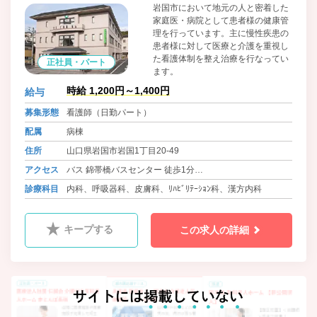
岩国市において地元の人と密着した
家庭医・病院として患者様の健康管
理を行っています。主に慢性疾患の
患者様に対して医療と介護を重視し
た看護体制を整え治療を行なってい
正社員・パート
ます。
時給 1,200円～1,400円
給与
募集形態
看護師（日勤パート）
配属
病棟
住所
山口県岩国市岩国1丁目20-49
アクセス
バス 錦帯橋バスセンター 徒歩1分
岩徳線 西岩国駅
診療科目
内科、呼吸器科、皮膚科、ﾘﾊﾋﾞﾘﾃｰｼｮﾝ科、漢方内科
キープする
この求人の詳細