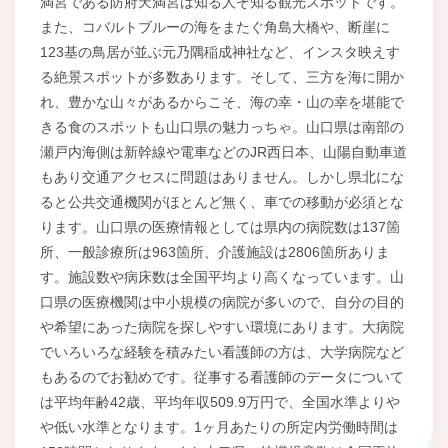
満宮である防府天満宮は知る人ぞ知る観光スポットです。
また、コバルトブルーの海をまたぐ角島大橋や、断崖に
123基の鳥居が並ぶ元乃隅稲成神社など、インスタ映えす
る絶景スポットが多数あります。そして、三方を海に開か
れ、豊かな山々があるからこそ、海の幸・山の幸を堪能で
きる食のスポットも山口県の魅力っちゃ。山口県は南部の
瀬戸内海側は新幹線や電車などのJR西日本、山陽自動車道
もあり交通アクセスに問題はありません。しかし県北にな
ると公共交通機関がほとんど無く、車での移動が必須とな
ります。山口県の医療情報としては県内の病院数は137箇
所、一般診療所は963箇所、介護施設は2806箇所ありま
す。施設数や病床数は全国平均より高くなっています。山
口県の医療機関は中小規模の病院が多いので、自分の目的
や希望にあった病院を探しやすい環境にあります。大病院
でいろいろな経験を積みたい看護師の方は、大学病院など
もあるのでお勧めです。従事する看護師のデータについて
は平均年齢42歳、平均年収509.9万円で、全国水準よりや
や低い水準となります。1ヶ月あたりの所定内労働時間は