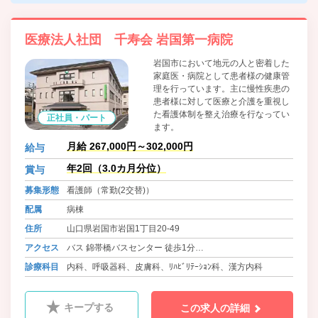
医療法人社団 千寿会 岩国第一病院
岩国市において地元の人と密着した
家庭医・病院として患者様の健康管
理を行っています。主に慢性疾患の
患者様に対して医療と介護を重視し
た看護体制を整え治療を行なってい
正社員・パート
ます。
月給 267,000円～302,000円
給与
年2回（3.0カ月分位）
賞与
募集形態
看護師（常勤(2交替)）
配属
病棟
住所
山口県岩国市岩国1丁目20-49
アクセス
バス 錦帯橋バスセンター 徒歩1分
岩徳線 西岩国駅
診療科目
内科、呼吸器科、皮膚科、ﾘﾊﾋﾞﾘﾃｰｼｮﾝ科、漢方内科
キープする
この求人の詳細