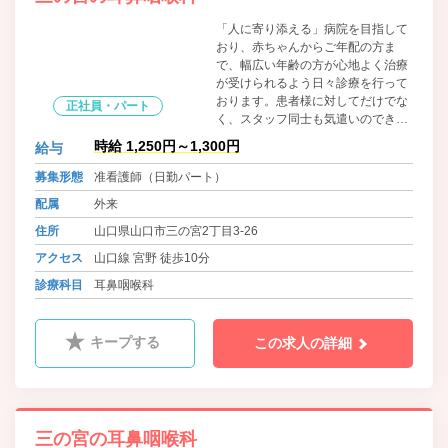
「人に寄り添える」病院を目指して
おり、赤ちゃんからご年配の方ま
で、幅広い年齢の方が心地よく治療
が受けられるよう日々診療を行って
おります。患者様に対してだけでな
正社員・パート
く、スタッフ同士も気遣いのできる
職場です。
時給 1,250円～1,300円
給与
募集形態
准看護師（日勤パート）
配属
外来
住所
山口県山口市三の宮2丁目3-26
アクセス
山口線 宮野 徒歩10分
診療科目
耳鼻咽喉科
キープする
この求人の詳細
三の宮の耳鼻咽喉科