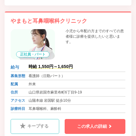
やまもと耳鼻咽喉科クリニック
小児から年配の方までのすべての患
者様に診療を提供したいと思いま
す。
正社員・パート
時給 1,550円～1,650円
給与
募集形態
看護師（日勤パート）
配属
外来
住所
山口県岩国市麻里布町6丁目9-19
アクセス
山陽本線 岩国駅 徒歩10分
診療科目
耳鼻咽喉科、麻酔科
キープする
この求人の詳細