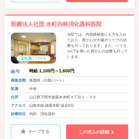
医療法人社団 水町内科消化器科医院
当院では、内視鏡検査にも力を入れ
ており、胃がんや大腸ポリープの治
療も行っております。また、ヘリカ
ルCTを用いた肺がんの診断も行って
います。
正社員・パート
時給 1,100円～1,600円
給与
募集形態
看護師（日勤パート）
配属
外来
住所
山口県下関市綾羅木本町４丁目１－３０
アクセス
山陰本線 綾羅木駅 徒歩5分
診療科目
内科、消化器科
キープする
この求人の詳細