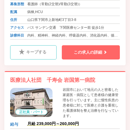
募集形態
看護師（常勤(2交替)/常勤(3交替)）
配属
病棟,HCU
住所
山口県下関市上新地町3丁目3-8
アクセス
バス サンデン交通 下関医療センター前 徒歩1分
診療科目
内科、精神科、神経内科、呼吸器内科、消化器内科、循環
器内科、外科、整形外科、脳神経外科、皮膚科、泌尿器
科、産婦人科、眼科、耳鼻咽喉科、ﾘﾊﾋﾞﾘﾃｰｼｮﾝ科、放射線
キープする
この求人の詳細
科、麻酔科、歯科口腔外科、血液内科、消化器外科、呼吸
器外科、病理診断科、緩和ケア内科、血管外科
医療法人社団 千寿会 岩国第一病院
岩国市において地元の人と密着した
家庭医・病院として患者様の健康管
理を行っています。主に慢性疾患の
患者様に対して医療と介護を重視し
た看護体制を整え治療を行なってい
正社員・パート
ます。
月給 239,000円～260,000円
給与