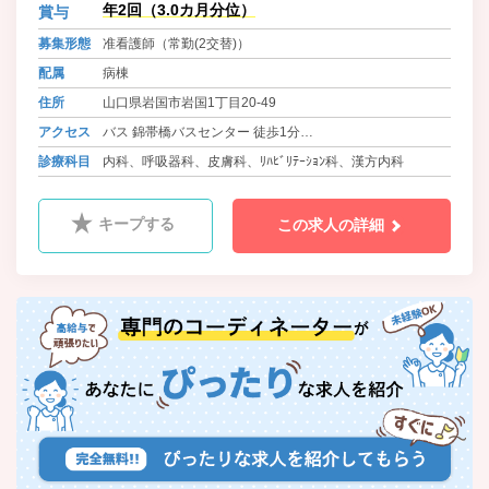
年2回（3.0カ月分位）
賞与
募集形態
准看護師（常勤(2交替)）
配属
病棟
住所
山口県岩国市岩国1丁目20-49
アクセス
バス 錦帯橋バスセンター 徒歩1分
岩徳線 西岩国駅
診療科目
内科、呼吸器科、皮膚科、ﾘﾊﾋﾞﾘﾃｰｼｮﾝ科、漢方内科
キープする
この求人の詳細