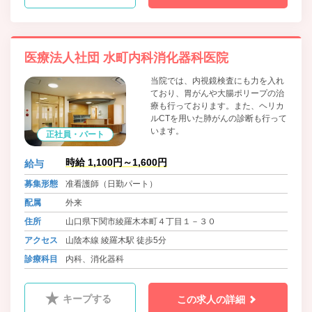
医療法人社団 水町内科消化器科医院
当院では、内視鏡検査にも力を入れ
ており、胃がんや大腸ポリープの治
療も行っております。また、ヘリカ
ルCTを用いた肺がんの診断も行って
います。
正社員・パート
時給 1,100円～1,600円
給与
募集形態
准看護師（日勤パート）
配属
外来
住所
山口県下関市綾羅木本町４丁目１－３０
アクセス
山陰本線 綾羅木駅 徒歩5分
診療科目
内科、消化器科
キープする
この求人の詳細