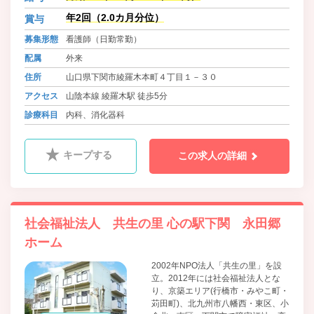
年2回（2.0カ月分位）
賞与
募集形態
看護師（日勤常勤）
配属
外来
住所
山口県下関市綾羅木本町４丁目１－３０
アクセス
山陰本線 綾羅木駅 徒歩5分
診療科目
内科、消化器科
キープする
この求人の詳細
社会福祉法人 共生の里 心の駅下関 永田郷
ホーム
2002年NPO法人「共生の里」を設
立。2012年には社会福祉法人とな
り、京築エリア(行橋市・みやこ町・
苅田町)、北九州市八幡西・東区、小