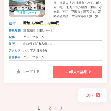
り、京築エリア(行橋市・みやこ町・
苅田町)、北九州市八幡西・東区、小
倉北・南区、下関市で障害福祉、高
正社員・パート
齢者者介護、生活困窮者支援、無料
低額/日常生活住居支援施設、訪問看
時給 1,200円～1,400円
給与
護等のサービスを広げる。発足当初
より、当法人が心掛けて取り組んで
募集形態
准看護師（日勤パート）
きたことは「少し大変な事、他法人
配属
グループホーム
が敬遠する事への挑戦」「利用者か
ら求められている福祉や公益サービ
住所
山口県下関市吉母139-1
スを、求められている地域で展開す
アクセス
バス 下方 徒歩2分
る」ことに努めてまいります。
診療科目
グループホーム
キープする
この求人の詳細
次へ
...
1
2
3