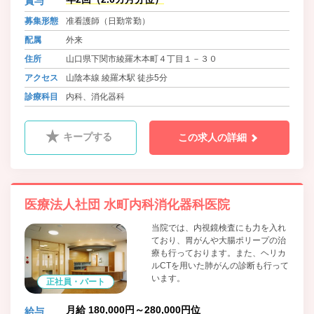
賞与
募集形態
准看護師（日勤常勤）
配属
外来
住所
山口県下関市綾羅木本町４丁目１－３０
アクセス
山陰本線 綾羅木駅 徒歩5分
診療科目
内科、消化器科
キープする
この求人の詳細
医療法人社団 水町内科消化器科医院
当院では、内視鏡検査にも力を入れ
ており、胃がんや大腸ポリープの治
療も行っております。また、ヘリカ
ルCTを用いた肺がんの診断も行って
います。
正社員・パート
月給 180,000円～280,000円位
給与