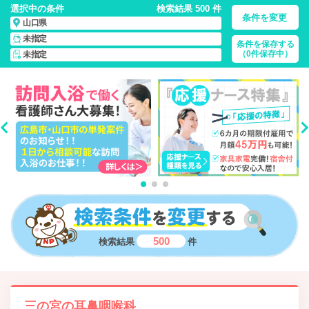
選択中の条件
検索結果 500 件
条件を変更
山口県
未指定
条件を保存する
山口県/正社員・パート・応援ナース・派遣
の 看護師求人・派
（0件保存中）
未指定
遣・転職・募集一覧
500
検索結果
件
三の宮の耳鼻咽喉科