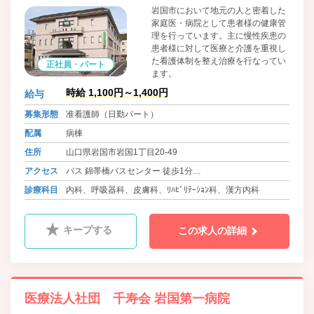
岩国市において地元の人と密着した
家庭医・病院として患者様の健康管
理を行っています。主に慢性疾患の
患者様に対して医療と介護を重視し
た看護体制を整え治療を行なってい
正社員・パート
ます。
時給 1,100円～1,400円
給与
募集形態
准看護師（日勤パート）
配属
病棟
住所
山口県岩国市岩国1丁目20-49
アクセス
バス 錦帯橋バスセンター 徒歩1分
岩徳線 西岩国駅
診療科目
内科、呼吸器科、皮膚科、ﾘﾊﾋﾞﾘﾃｰｼｮﾝ科、漢方内科
キープする
この求人の詳細
医療法人社団 千寿会 岩国第一病院