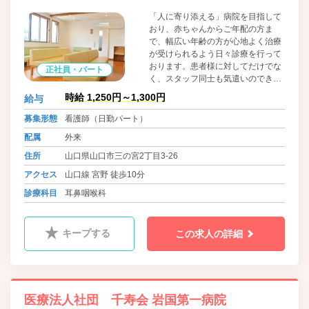
「人に寄り添える」病院を目指して
おり、赤ちゃんからご年配の方ま
で、幅広い年齢の方が心地よく治療
が受けられるよう日々診療を行って
おります。患者様に対してだけでな
正社員・パート
く、スタッフ同士も気遣いのできる
職場です。
時給 1,250円～1,300円
給与
募集形態
看護師（日勤パート）
配属
外来
住所
山口県山口市三の宮2丁目3-26
アクセス
山口線 宮野 徒歩10分
診療科目
耳鼻咽喉科
キープする
この求人の詳細
医療法人社団 千寿会 岩国第一病院