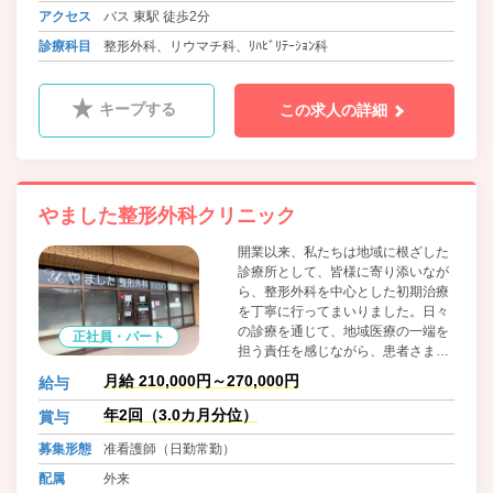
アクセス
バス 東駅 徒歩2分
診療科目
整形外科、リウマチ科、ﾘﾊﾋﾞﾘﾃｰｼｮﾝ科
キープする
この求人の詳細
やました整形外科クリニック
開業以来、私たちは地域に根ざした
診療所として、皆様に寄り添いなが
ら、整形外科を中心とした初期治療
を丁寧に行ってまいりました。日々
の診療を通じて、地域医療の一端を
正社員・パート
担う責任を感じながら、患者さま一
人ひとりに適切な治療と温かい対応
月給 210,000円～270,000円
給与
を心がけております。 これからも、
地域の皆様の身近で信頼される「か
年2回（3.0カ月分位）
賞与
かりつけ医」として、皆様の健康と
募集形態
准看護師（日勤常勤）
安心を支える存在であり続けられる
よう、スタッフ一同力を合わせて尽
配属
外来
力してまいります。