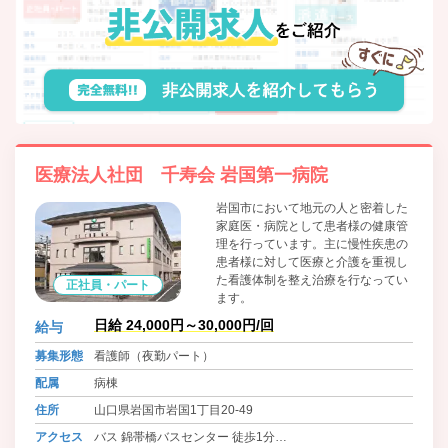
医療法人社団 千寿会 岩国第一病院
岩国市において地元の人と密着した
家庭医・病院として患者様の健康管
理を行っています。主に慢性疾患の
患者様に対して医療と介護を重視し
た看護体制を整え治療を行なってい
正社員・パート
ます。
日給 24,000円～30,000円/回
給与
募集形態
看護師（夜勤パート）
配属
病棟
住所
山口県岩国市岩国1丁目20-49
アクセス
バス 錦帯橋バスセンター 徒歩1分