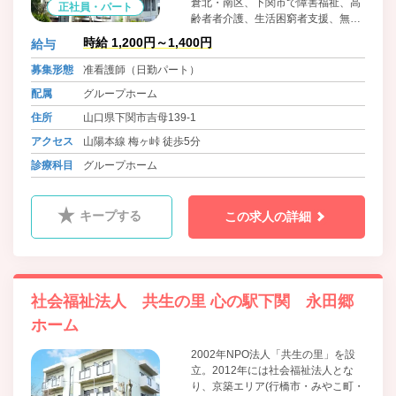
倉北・南区、下関市で障害福祉、高
正社員・パート
齢者者介護、生活困窮者支援、無料
低額/日常生活住居支援施設、訪問看
時給 1,200円～1,400円
給与
護等のサービスを広げる。発足当初
より、当法人が心掛けて取り組んで
募集形態
准看護師（日勤パート）
きたことは「少し大変な事、他法人
配属
グループホーム
が敬遠する事への挑戦」「利用者か
ら求められている福祉や公益サービ
住所
山口県下関市吉母139-1
スを、求められている地域で展開す
アクセス
山陽本線 梅ヶ峠 徒歩5分
る」ことに努めてまいります。
診療科目
グループホーム
キープする
この求人の詳細
社会福祉法人 共生の里 心の駅下関 永田郷
ホーム
2002年NPO法人「共生の里」を設
立。2012年には社会福祉法人とな
り、京築エリア(行橋市・みやこ町・