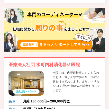
医療法人社団 水町内科消化器科医院
当院では、内視鏡検査にも力を入れ
ており、胃がんや大腸ポリープの治
療も行っております。また、ヘリカ
ルCTを用いた肺がんの診断も行って
います。
正社員・パート
月給 180,000円～280,000円位
給与
年2回（2.0カ月分位）