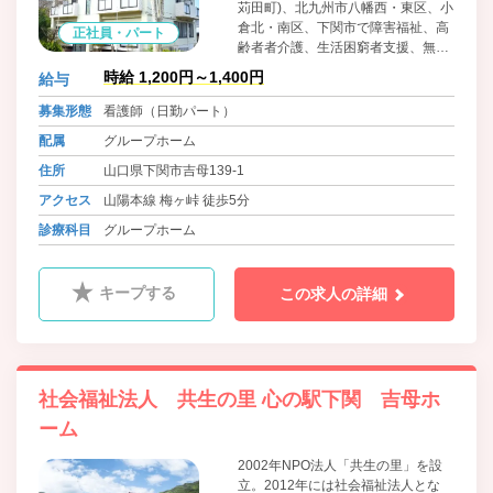
苅田町)、北九州市八幡西・東区、小
倉北・南区、下関市で障害福祉、高
正社員・パート
齢者者介護、生活困窮者支援、無料
低額/日常生活住居支援施設、訪問看
時給 1,200円～1,400円
給与
護等のサービスを広げる。発足当初
より、当法人が心掛けて取り組んで
募集形態
看護師（日勤パート）
きたことは「少し大変な事、他法人
配属
グループホーム
が敬遠する事への挑戦」「利用者か
ら求められている福祉や公益サービ
住所
山口県下関市吉母139-1
スを、求められている地域で展開す
アクセス
山陽本線 梅ヶ峠 徒歩5分
る」ことに努めてまいります。
診療科目
グループホーム
キープする
この求人の詳細
社会福祉法人 共生の里 心の駅下関 吉母ホ
ーム
2002年NPO法人「共生の里」を設
立。2012年には社会福祉法人とな