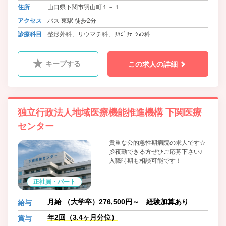
住所
山口県下関市羽山町１－１
アクセス
バス 東駅 徒歩2分
診療科目
整形外科、リウマチ科、ﾘﾊﾋﾞﾘﾃｰｼｮﾝ科
キープする
この求人の詳細
独立行政法人地域医療機能推進機構 下関医療
センター
貴重な公的急性期病院の求人です☆
彡夜勤できる方ぜひご応募下さい♪
入職時期も相談可能です！
正社員・パート
月給 （大学卒）276,500円～ 経験加算あり
給与
年2回（3.4ヶ月分位）
賞与