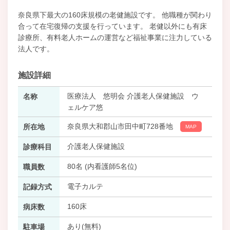
奈良県下最大の160床規模の老健施設です。 他職種が関わり
合って在宅復帰の支援を行っています。 老健以外にも有床
診療所、有料老人ホームの運営など福祉事業に注力している
法人です。
施設詳細
医療法人 悠明会 介護老人保健施設 ウ
名称
ェルケア悠
奈良県大和郡山市田中町728番地
所在地
MAP
介護老人保健施設
診療科目
80名 (内看護師5名位)
職員数
電子カルテ
記録方式
160床
病床数
あり(無料)
駐車場