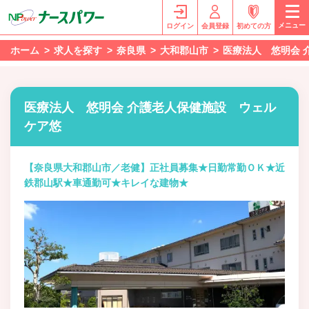
メニュー
ログイン
会員登録
初めての方
ホーム
求人を探す
奈良県
大和郡山市
医療法人 悠明会 
医療法人 悠明会 介護老人保健施設 ウェル
ケア悠
【奈良県大和郡山市／老健】正社員募集★日勤常勤ＯＫ★近
鉄郡山駅★車通勤可★キレイな建物★