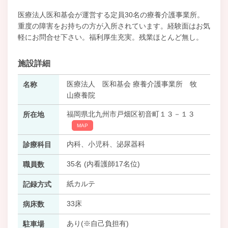
医療法人医和基会が運営する定員30名の療養介護事業所。
重度の障害をお持ちの方が入所されています。経験面はお気
軽にお問合せ下さい。福利厚生充実。残業ほとんど無し。
施設詳細
医療法人 医和基会 療養介護事業所 牧
名称
山療養院
福岡県北九州市戸畑区初音町１３－１３
所在地
MAP
内科、小児科、泌尿器科
診療科目
35名 (内看護師17名位)
職員数
紙カルテ
記録方式
33床
病床数
あり(※自己負担有)
駐車場