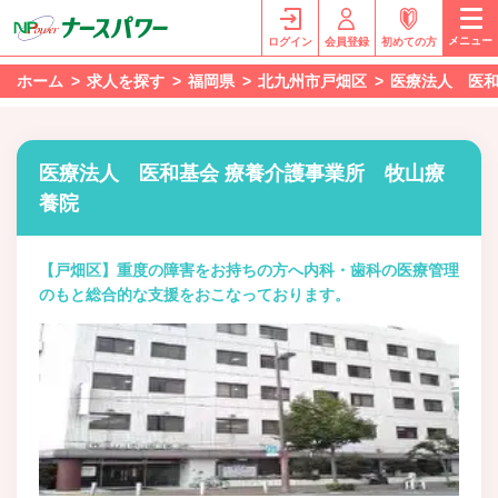
メニュー
ログイン
会員登録
初めての方
ホーム
求人を探す
福岡県
北九州市戸畑区
医療法人 医和
医療法人 医和基会 療養介護事業所 牧山療
養院
【戸畑区】重度の障害をお持ちの方へ内科・歯科の医療管理
のもと総合的な支援をおこなっております。