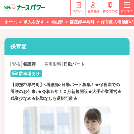
メニュー
ログイン
会員登録
初めての方
ホーム
求人を探す
岡山県
都窪郡早島町
保育園の看護師
保育園
資格
看護師
雇用形態
日勤パート
駐車場あり
【都窪郡早島町】<看護師>日勤パート募集！★保育園での
看護のお仕事♪★令和５年１０月新規開設★大手企業運営★
残業少なめ★転勤なしも選択可能★