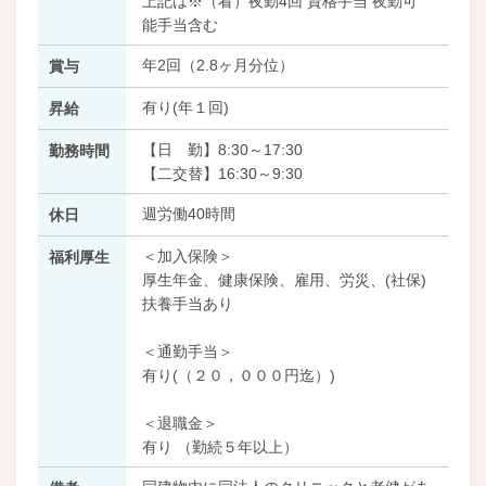
上記は※（看）夜勤4回 資格手当 夜勤可
能手当含む
年2回（2.8ヶ月分位）
賞与
有り(年１回)
昇給
【日 勤】8:30～17:30
勤務時間
【二交替】16:30～9:30
週労働40時間
休日
＜加入保険＞
福利厚生
厚生年金、健康保険、雇用、労災、(社保)
扶養手当あり
＜通勤手当＞
有り(（２０，０００円迄）)
＜退職金＞
有り （勤続５年以上）