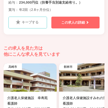
給与
234,000円位（扶養手当別途支給有り。）
賞与
年2回（2.8ヶ月分位）
キープする
この求人の詳細
この求人を見た方は
他にこんな求人を見ています
高崎市
館林市
介護老人保健施設 幸寿苑
介護老人保健施設すみれの里
看護師
看護師