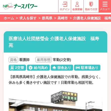
メニュー
ログイン
会員登録
初めての方
ホーム
求人を探す
群馬県
高崎市
介護老人保健施設 福
医療法人社団慈瑩会 介護老人保健施設 福寿
苑
資格
看護師
雇用形態
常勤(2交替)
2交替
給与高め
宿舎あり
駐車場あり
【群馬県高崎市】介護老人保健施設での常勤。残業少なく、
休みも多く働きやすい施設です！日勤常勤も相談可能。