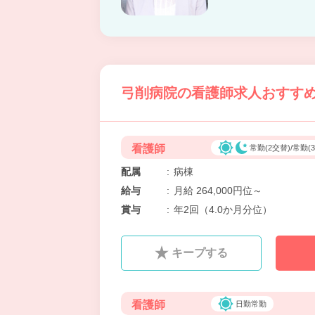
弓削病院の看護師求人おすすめ情
看護師
常勤(2交替)/常勤(
配属
:
病棟
給与
:
月給 264,000円位～
賞与
:
年2回（4.0か月分位）
キープする
看護師
日勤常勤