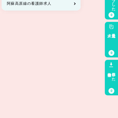
キープした
阿蘇高原線の看護師求人
0
求人
最近見た
0
検索条件
保存した
0