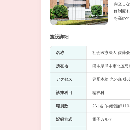
両立しな
修制度も
を高めて
施設詳細
名称
社会医療法人 佐藤会
所在地
熊本県熊本市北区弓削
アクセス
豊肥本線 光の森 徒
診療科目
精神科
職員数
261名 (内看護師110
記録方式
電子カルテ