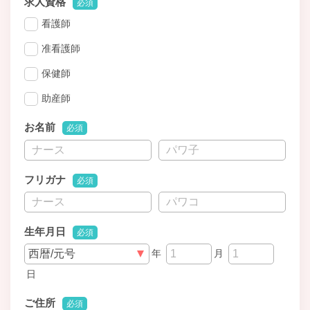
求人資格
必須
看護師
准看護師
保健師
助産師
お名前
必須
フリガナ
必須
生年月日
必須
年
月
日
ご住所
必須