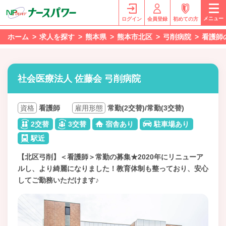
メニュー
ログイン
会員登録
初めての方
ホーム
求人を探す
熊本県
熊本市北区
弓削病院
看護師
社会医療法人 佐藤会 弓削病院
資格
看護師
雇用形態
常勤(2交替)/常勤(3交替)
2交替
3交替
宿舎あり
駐車場あり
駅近
【北区弓削】＜看護師＞常勤の募集★2020年にリニューア
ルし、より綺麗になりました！教育体制も整っており、安心
してご勤務いただけます♪