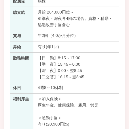
病棟
配属先
月給 264,000円位～
総支給
※準夜・深夜各4回の場合。資格・精勤・
処遇改善手当含む
年2回（4.0か月分位）
賞与
有り(年1回)
昇給
【日 勤】8:15～17:00
勤務時間
【準 夜】15:45～0:00
【深 夜】0:00～翌8:45
【二交替】16:15～翌8:45
4週8～10休制
休日
＜加入保険＞
福利厚生
厚生年金、健康保険、雇用、労災
＜通勤手当＞
有り(20,900円迄)