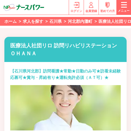
メニュー
ログイン
会員登録
初めての方
ホーム
求人を探す
石川県
河北郡内灘町
医療法人社団リロ
医療法人社団リロ 訪問リハビリステーション
ＯＨＡＮＡ
【石川県河北郡】訪問看護★常勤★日勤のみ可★訪看未経験
応募可★賞与・昇給有り★運転免許必須（ＡＴ可）★