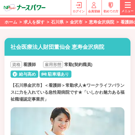
メニュー
ログイン
会員登録
初めての方
ホーム
求人を探す
石川県
金沢市
恵寿金沢病院
看護師
社会医療法人財団董仙会 恵寿金沢病院
資格
看護師
雇用形態
常勤(契約職員)
給与高め
駐車場あり
【石川県金沢市】＜看護師＞常勤求人★ワークライフバラン
スに力を入れている急性期病院です★「いしかわ魅力ある福
祉職場認定事業所」