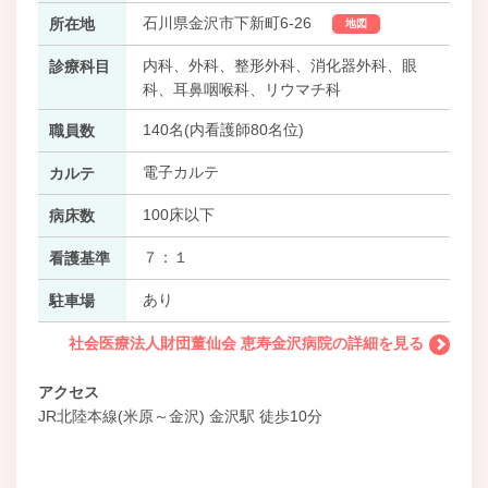
石川県金沢市下新町6-26
所在地
地図
内科、外科、整形外科、消化器外科、眼
診療科目
科、耳鼻咽喉科、リウマチ科
140名(内看護師80名位)
職員数
電子カルテ
カルテ
100床以下
病床数
７：１
看護基準
あり
駐車場
社会医療法人財団董仙会 恵寿金沢病院の詳細を見る
アクセス
JR北陸本線(米原～金沢) 金沢駅 徒歩10分