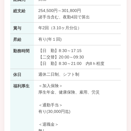
254,500円～301,800円
総支給
諸手当含む、夜勤4回で算出
年2回（3.10ヶ月分位）
賞与
有り(年１回)
昇給
【日 勤】8:30～17:15
勤務時間
【二交替】20:00～09:30
【日 勤】8:30～21:00 内8ｈ程度
週休二日制、シフト制
休日
＜加入保険＞
福利厚生
厚生年金、健康保険、雇用、労災
＜通勤手当＞
有り(30,000円迄)
＜退職金＞
無し