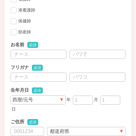
准看護師
保健師
助産師
お名前
必須
フリガナ
必須
生年月日
必須
年
月
日
ご住所
必須