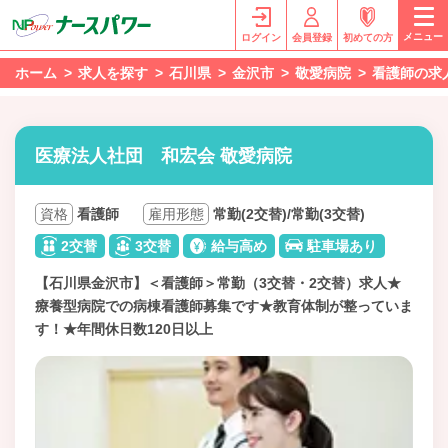
メニュー
ログイン
会員登録
初めての方
ホーム
求人を探す
石川県
金沢市
敬愛病院
看護師の求
医療法人社団 和宏会 敬愛病院
資格
看護師
雇用形態
常勤(2交替)/常勤(3交替)
2交替
3交替
給与高め
駐車場あり
【石川県金沢市】＜看護師＞常勤（3交替・2交替）求人★
療養型病院での病棟看護師募集です★教育体制が整っていま
す！★年間休日数120日以上