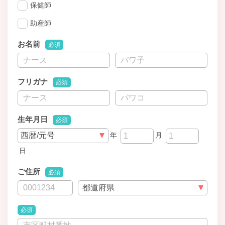
保健師
助産師
お名前
必須
フリガナ
必須
生年月日
必須
年
月
日
ご住所
必須
必須