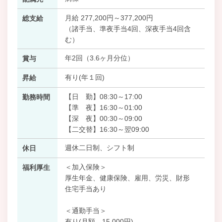
月給 277,200円～377,200円
総支給
（諸手当、準夜手当4回、深夜手当4回含
む）
年2回（3.6ヶ月分位）
賞与
有り(年１回)
昇給
【日 勤】08:30～17:00
勤務時間
【準 夜】16:30～01:00
【深 夜】00:30～09:00
【二交替】16:30～翌09:00
週休二日制、シフト制
休日
＜加入保険＞
福利厚生
厚生年金、健康保険、雇用、労災、財形
住宅手当あり
＜通勤手当＞
有り(月額 15,000円)