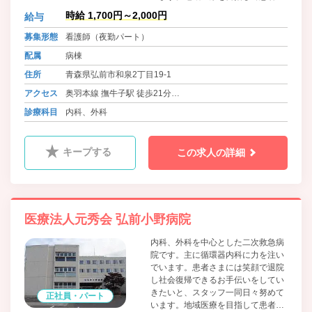
まとの会話を大切にし、素早く正確
時給 1,700円～2,000円
給与
な対応を心がけ、救急指定病院であ
る当院を支えていきたいと考えてい
募集形態
看護師（夜勤パート）
ます。
配属
病棟
住所
青森県弘前市和泉2丁目19-1
アクセス
奥羽本線 撫牛子駅 徒歩21分
奥羽本線、弘南鉄道弘南線 弘前駅 徒歩30分
診療科目
内科、外科
キープする
この求人の詳細
医療法人元秀会 弘前小野病院
内科、外科を中心とした二次救急病
院です。主に循環器内科に力を注い
でいます。患者さまには笑顔で退院
し社会復帰できるお手伝いをしてい
きたいと、スタッフ一同日々努めて
正社員・パート
います。地域医療を目指して患者さ