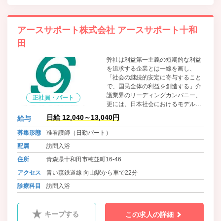
アースサポート株式会社 アースサポート十和
田
弊社は利益第一主義の短期的な利益
を追求する企業とは一線を画し、
「社会の継続的安定に寄与すること
で、国民全体の利益を創造する」介
護業界のリーディングカンパニー、
正社員・パート
更には、日本社会におけるモデル企
業となることを目指します。業務拡
日給 12,040～13,040円
給与
大につき、全国各営業所で人材募集
をおこなっております。
募集形態
准看護師（日勤パート）
配属
訪問入浴
住所
青森県十和田市穂並町16-46
アクセス
青い森鉄道線 向山駅から車で22分
診療科目
訪問入浴
キープする
この求人の詳細