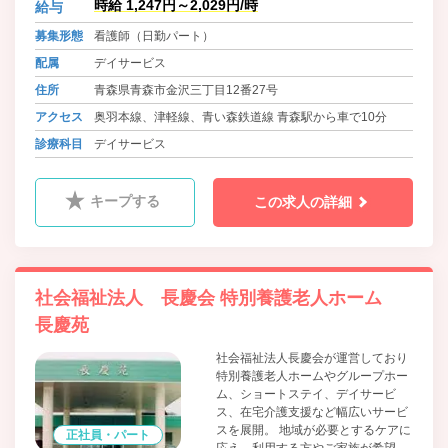
時給 1,247円～2,029円/時
給与
募集形態
看護師（日勤パート）
配属
デイサービス
住所
青森県青森市金沢三丁目12番27号
アクセス
奥羽本線、津軽線、青い森鉄道線 青森駅から車で10分
診療科目
デイサービス
キープする
この求人の詳細
社会福祉法人 長慶会 特別養護老人ホーム
長慶苑
社会福祉法人長慶会が運営しており
特別養護老人ホームやグループホー
ム、ショートステイ、デイサービ
ス、在宅介護支援など幅広いサービ
スを展開。 地域が必要とするケアに
正社員・パート
応え、利用する方やご家族が希望す