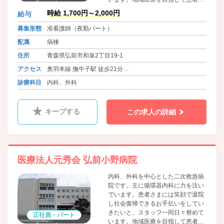
まとの会話を大切にし、素早く正確
時給 1,700円～2,000円
給与
な対応を心がけ、救急指定病院であ
る当院を支えていきたいと考えてい
募集形態
准看護師（夜勤パート）
ます。
配属
病棟
住所
青森県弘前市和泉2丁目19-1
アクセス
奥羽本線 撫牛子駅 徒歩21分
奥羽本線、弘南鉄道弘南線 弘前駅 徒歩30分
診療科目
内科、外科
キープする
この求人の詳細
医療法人元秀会 弘前小野病院
内科、外科を中心とした二次救急病
院です。主に循環器内科に力を注い
でいます。患者さまには笑顔で退院
し社会復帰できるお手伝いをしてい
きたいと、スタッフ一同日々努めて
正社員・パート
います。地域医療を目指して患者さ