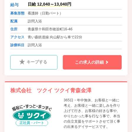
業となることを目指します。業務拡
日給 12,040～13,040円
給与
大につき、全国各営業所で人材募集
をおこなっております。
募集形態
看護師（日勤パート）
配属
訪問入浴
住所
青森県十和田市穂並町16-46
アクセス
青い森鉄道線 向山駅から車で22分
診療科目
訪問入浴
キープする
この求人の詳細
株式会社 ツクイ ツクイ青森金澤
365日・年中無休、お客様と一緒に
考え、お客様と一緒に楽しみを作り
上げて行き、お客様の好きな事や、
やりたかった事を行なう事で、本当
の自立支援をサポートさせて頂く事
正社員・パート
の出来るデイサービスです。