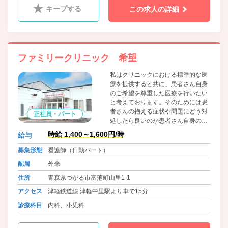
キープする
この求人の詳細
ファミリークリニック 希望
私はクリニックにおける標準的な医
療を提供すると共に、患者さん自身
のご希望を尊重した医療を行いたい
と考えております。そのためには患
者さんの抱える症状や問題にどう対
正社員・パート
処したら良いのか患者さん自身のご
希望を是非お聞きしたいと考えてお
時給 1,400～1,600円/時
給与
ります。患者さん自身のご希望を欧
米では解釈モデルと言い、大変重要
募集形態
看護師（日勤パート）
視されています。
配属
外来
住所
青森県つがる市富萢町山里1-1
アクセス
津軽鉄道線 津軽中里駅より車で15分
診療科目
内科、小児科