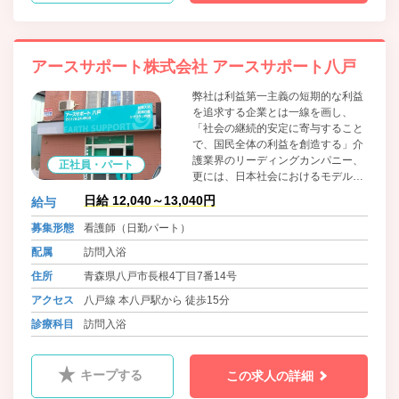
アースサポート株式会社 アースサポート八戸
弊社は利益第一主義の短期的な利益
を追求する企業とは一線を画し、
「社会の継続的安定に寄与すること
で、国民全体の利益を創造する」介
護業界のリーディングカンパニー、
正社員・パート
更には、日本社会におけるモデル企
業となることを目指します。業務拡
日給 12,040～13,040円
給与
大につき、全国各営業所で人材募集
をおこなっております。
募集形態
看護師（日勤パート）
配属
訪問入浴
住所
青森県八戸市長根4丁目7番14号
アクセス
八戸線 本八戸駅から 徒歩15分
診療科目
訪問入浴
キープする
この求人の詳細