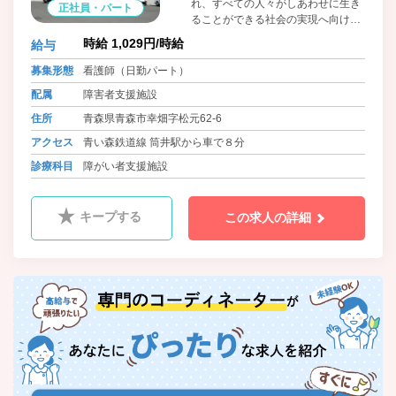
れ、すべての人々がしあわせに生き
正社員・パート
ることができる社会の実現へ向けて
連携し、積極的に行動します。
時給 1,029円/時給
給与
募集形態
看護師（日勤パート）
配属
障害者支援施設
住所
青森県青森市幸畑字松元62-6
アクセス
青い森鉄道線 筒井駅から車で８分
診療科目
障がい者支援施設
キープする
この求人の詳細