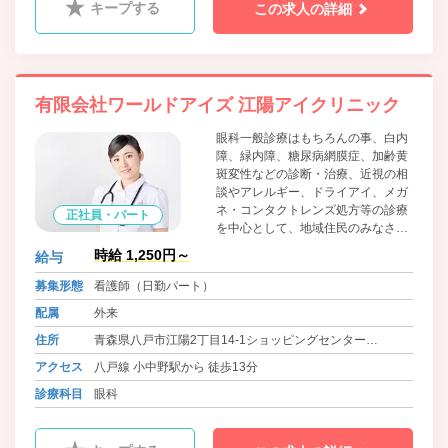
キープする
この求人の詳細
有限会社ワールドアイズ 江陽アイクリニック
眼科一般診療はもちろんの事、白内
障、緑内障、糖尿病網膜症、加齢黄
斑変性などの診断・治療、近視の相
談やアレルギー、ドライアイ、メガ
ネ・コンタクトレンズ処方等の診療
正社員・パート
を中心として、地域住民のみなさま
の目の健康のお役に立てますよう
時給 1,250円～
給与
に、質の高い医療サービスのご提供
を心掛けて参ります。
募集形態
看護師（日勤パート）
配属
外来
住所
青森県八戸市江陽2丁目14-1ショッピングセンター
LAPIA2F
アクセス
八戸線 小中野駅から 徒歩13分
診療科目
眼科