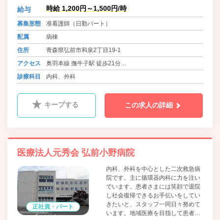
まとの会話を大切にし、素早く正確
時給 1,200円～1,500円/時
給与
な対応を心がけ、救急指定病院であ
る当院を支えていきたいと考えてい
募集形態
准看護師（日勤パート）
ます。
配属
病棟
住所
青森県弘前市和泉2丁目19-1
アクセス
奥羽本線 撫牛子駅 徒歩21分
奥羽本線、弘南鉄道弘南線 弘前駅 徒歩30分
診療科目
内科、外科
キープする
この求人の詳細
医療法人元秀会 弘前小野病院
内科、外科を中心とした二次救急病
院です。主に循環器内科に力を注い
でいます。患者さまには笑顔で退院
し社会復帰できるお手伝いをしてい
きたいと、スタッフ一同日々努めて
正社員・パート
います。地域医療を目指して患者さ