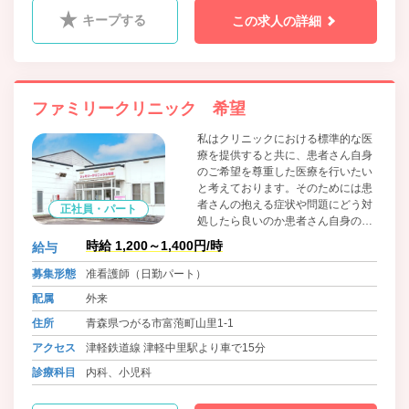
キープする
この求人の詳細
ファミリークリニック 希望
私はクリニックにおける標準的な医
療を提供すると共に、患者さん自身
のご希望を尊重した医療を行いたい
と考えております。そのためには患
者さんの抱える症状や問題にどう対
正社員・パート
処したら良いのか患者さん自身のご
希望を是非お聞きしたいと考えてお
時給 1,200～1,400円/時
給与
ります。患者さん自身のご希望を欧
米では解釈モデルと言い、大変重要
募集形態
准看護師（日勤パート）
視されています。
配属
外来
住所
青森県つがる市富萢町山里1-1
アクセス
津軽鉄道線 津軽中里駅より車で15分
診療科目
内科、小児科