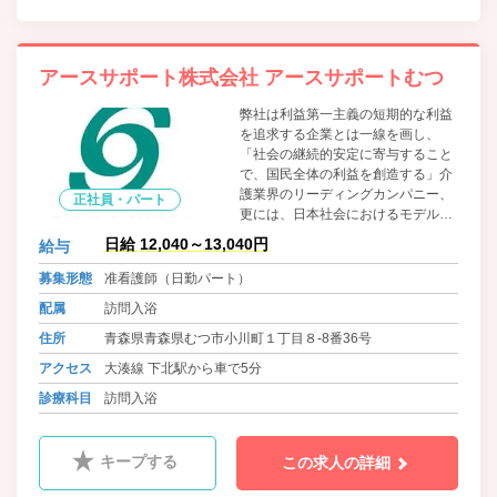
アースサポート株式会社 アースサポートむつ
弊社は利益第一主義の短期的な利益
を追求する企業とは一線を画し、
「社会の継続的安定に寄与すること
で、国民全体の利益を創造する」介
護業界のリーディングカンパニー、
正社員・パート
更には、日本社会におけるモデル企
業となることを目指します。業務拡
日給 12,040～13,040円
給与
大につき、全国各営業所で人材募集
をおこなっております。
募集形態
准看護師（日勤パート）
配属
訪問入浴
住所
青森県青森県むつ市小川町１丁目８-8番36号
アクセス
大湊線 下北駅から車で5分
診療科目
訪問入浴
キープする
この求人の詳細