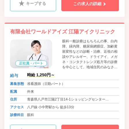
キープする
この求人の詳細
有限会社ワールドアイズ 江陽アイクリニック
眼科一般診療はもちろんの事、白内
障、緑内障、糖尿病網膜症、加齢黄
斑変性などの診断・治療、近視の相
談やアレルギー、ドライアイ、メガ
ネ・コンタクトレンズ処方等の診療
正社員・パート
を中心として、地域住民のみなさま
の目の健康のお役に立てますよう
時給 1,250円～
給与
に、質の高い医療サービスのご提供
を心掛けて参ります。
募集形態
准看護師（日勤パート）
配属
外来
住所
青森県八戸市江陽2丁目14-1ショッピングセンター
LAPIA2F
アクセス
八戸線 小中野駅から 徒歩13分
診療科目
眼科