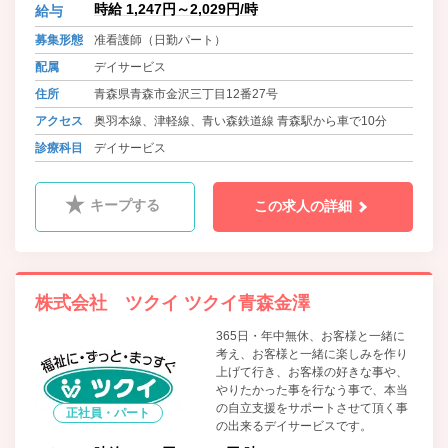
時給 1,247円～2,029円/時
給与
募集形態
准看護師（日勤パート）
配属
デイサービス
住所
青森県青森市金沢三丁目12番27号
アクセス
奥羽本線、津軽線、青い森鉄道線 青森駅から車で10分
診療科目
デイサービス
キープする
この求人の詳細
株式会社 ツクイ ツクイ青森金澤
365日・年中無休、お客様と一緒に
考え、お客様と一緒に楽しみを作り
上げて行き、お客様の好きな事や、
やりたかった事を行なう事で、本当
の自立支援をサポートさせて頂く事
正社員・パート
の出来るデイサービスです。