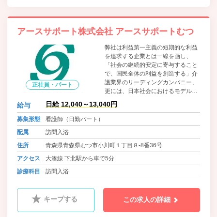
アースサポート株式会社 アースサポートむつ
弊社は利益第一主義の短期的な利益
を追求する企業とは一線を画し、
「社会の継続的安定に寄与すること
で、国民全体の利益を創造する」介
護業界のリーディングカンパニー、
正社員・パート
更には、日本社会におけるモデル企
業となることを目指します。業務拡
日給 12,040～13,040円
給与
大につき、全国各営業所で人材募集
をおこなっております。
募集形態
看護師（日勤パート）
配属
訪問入浴
住所
青森県青森県むつ市小川町１丁目８-8番36号
アクセス
大湊線 下北駅から車で5分
診療科目
訪問入浴
キープする
この求人の詳細