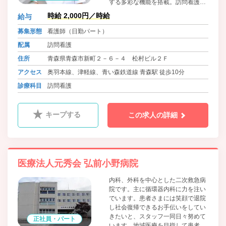
する多彩な機能を搭載。訪問看護師
としての可能性を広げる一助となり
時給 2,000円／時給
給与
ます。
募集形態
看護師（日勤パート）
配属
訪問看護
住所
青森県青森市新町２－６－４ 松村ビル２Ｆ
アクセス
奥羽本線、津軽線、青い森鉄道線 青森駅 徒歩10分
診療科目
訪問看護
キープする
この求人の詳細
医療法人元秀会 弘前小野病院
内科、外科を中心とした二次救急病
院です。主に循環器内科に力を注い
でいます。患者さまには笑顔で退院
し社会復帰できるお手伝いをしてい
きたいと、スタッフ一同日々努めて
正社員・パート
います。地域医療を目指して患者さ