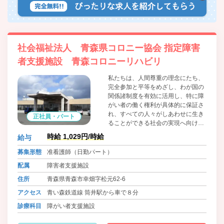
社会福祉法人 青森県コロニー協会 指定障害
者支援施設 青森コロニーリハビリ
私たちは、人間尊重の理念にたち、
完全参加と平等をめざし、わが国の
関係諸制度を有効に活用し、特に障
がい者の働く権利が具体的に保証さ
れ、すべての人々がしあわせに生き
正社員・パート
ることができる社会の実現へ向けて
連携し、積極的に行動します。
時給 1,029円/時給
給与
募集形態
准看護師（日勤パート）
配属
障害者支援施設
住所
青森県青森市幸畑字松元62-6
アクセス
青い森鉄道線 筒井駅から車で８分
診療科目
障がい者支援施設