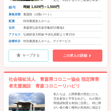
る暮らしを実現できるよう励んでい
時給 1,029円～1,500円
給与
ます
募集形態
看護師（日勤パート）
配属
特別養護老人ホーム
住所
青森県弘前市坂市亀田53番地3
アクセス
弘南鉄道大鰐線 中央弘前駅より車15分
診療科目
特別養護老人ホーム、デイサービス
キープする
この求人の詳細
社会福祉法人 青森県コロニー協会 指定障害
者支援施設 青森コロニーリハビリ
私たちは、人間尊重の理念にたち、
完全参加と平等をめざし、わが国の
関係諸制度を有効に活用し、特に障
がい者の働く権利が具体的に保証さ