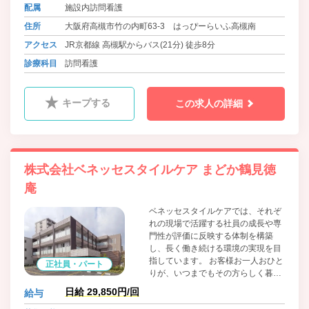
配属
施設内訪問看護
個々のライフスタイルを大切にした
社内制度を完備。資格取得支援制度
住所
大阪府高槻市竹の内町63-3 はっぴーらいふ高槻南
や研修が充実しており、適正にあわ
アクセス
JR京都線 高槻駅からバス(21分) 徒歩8分
せて個別研修なども現場で経験を積
んだスタッフが講師となり丁寧に指
診療科目
訪問看護
導しますのでご安心ください。
キープする
この求人の詳細
株式会社ベネッセスタイルケア まどか鶴見徳
庵
ベネッセスタイルケアでは、それぞ
れの現場で活躍する社員の成長や専
門性が評価に反映する体制を構築
し、長く働き続ける環境の実現を目
指しています。 お客様お一人おひと
正社員・パート
りが、いつまでもその方らしく暮ら
すことができるよう、深く寄りそい
日給 29,850円/回
給与
続けるとともに、 社員それぞれの社