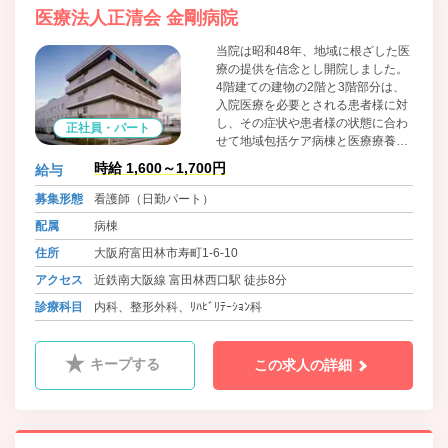
医療法人正清会 金剛病院
当院は昭和48年、地域に根ざした医
療の提供を信念とし開院しました。
4階建ての建物の2階と3階部分は、
入院医療を必要とされる患者様に対
し、その症状や患者様の状態に合わ
正社員・パート
せて地域包括ケア病棟と医療療養病
棟の2種の病床を備えております。
時給 1,600～1,700円
給与
募集形態
看護師（日勤パート）
配属
病棟
住所
大阪府富田林市寿町1-6-10
アクセス
近鉄南大阪線 富田林西口駅 徒歩8分
診療科目
内科、整形外科、ﾘﾊﾋﾞﾘﾃｰｼｮﾝ科
キープする
この求人の詳細