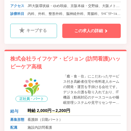
アクセス
JR大阪環状線・ゆめ咲線、京阪本線・交野線、大阪メトロ
長堀鶴見緑地線、JR学研都市線・東西線 京橋駅 徒歩7分
診療科目
内科、外科、整形外科、脳神経外科、胃腸科、ﾘﾊﾋﾞﾘﾃｰｼｮﾝ
科
キープする
この求人の詳細
株式会社ライフケア・ビジョン (訪問看護)ハッ
ピーケア高槻
「癒・食・住」にこだわったサービ
ス付き高齢者住宅や有料老人ホーム
の開発・運営を手掛ける会社です。
デジタル介護を取り入れており、IT
機器（動画対応のナースコールや睡
正社員・パート
眠管理システムや見守りセンサーな
ど）を導入する事で利用者様の安
時給 2,000円～2,200円
給与
心・安全な暮らしは勿論、業務負担
の軽減にも役立っております。 社員
募集形態
看護師（日勤パート）
一人ひとりがいきいきと働く環境や
配属
施設内訪問看護
個々のライフスタイルを大切にした