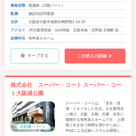
の対応能力の向上など、多様化する
募集形態
看護師（日勤パート）
高齢者ニーズに応え、さらなる飛躍
配属
施設内訪問看護
を目指していきます。
住所
大阪府大阪市城東区鴫野西2-19-28
アクセス
JR大阪環状線・ゆめ咲線、京阪本線・交野線 京橋駅 徒歩6
分
診療科目
有料老人ホーム
キープする
この求人の詳細
株式会社 スーパー・コート スーパー・コー
ト大阪城公園
スーパー・コートは、「安全・清
潔・イキイキした生活」を企業理念
に掲げ、大阪、京都、兵庫、奈良に
展開する有料老人ホームです。 お客
様と向き合う時間を増やすために、
正社員・パート
iPadによる記録システムを開発し、