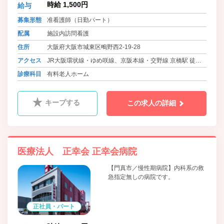
業務の効率化を促進。 今後も、機能
時給 1,500円
給与
訓練、看取り、重度医療、認知症へ
の対応能力の向上など、多様化する
募集形態
准看護師（日勤パート）
高齢者ニーズに応え、さらなる飛躍
配属
施設内訪問看護
を目指していきます。
住所
大阪府大阪市城東区鴫野西2-19-28
アクセス
JR大阪環状線・ゆめ咲線、京阪本線・交野線 京橋駅 徒歩6
分
診療科目
有料老人ホーム
キープする
この求人の詳細
医療法人 正幸会 正幸会病院
【門真市／慢性期病院】内科系の救
急指定無しの病院です。
正社員・パート