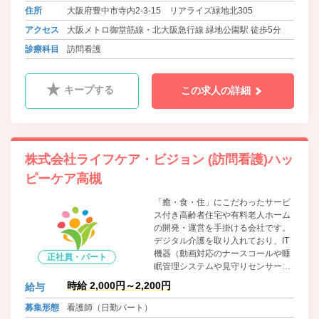
社内制度を完備。資格取得支援制度
住所
大阪府豊中市寺内2-3-15 リアライズ緑地北305
や研修が充実しており、適正にあわ
アクセス
大阪メトロ御堂筋線・北大阪急行線 緑地公園駅 徒歩5分
せて個別研修なども現場で経験を積
んだスタッフが講師となり丁寧に指
診療科目
訪問看護
導しますのでご安心ください。
キープする
この求人の詳細
株式会社ライフケア・ビジョン (訪問看護)ハッ
ピーケア高槻
「癒・食・住」にこだわったサービ
ス付き高齢者住宅や有料老人ホーム
の開発・運営を手掛ける会社です。
デジタル介護を取り入れており、IT
機器（動画対応のナースコールや睡
正社員・パート
眠管理システムや見守りセンサーな
ど）を導入する事で利用者様の安
時給 2,000円～2,200円
給与
心・安全な暮らしは勿論、業務負担
の軽減にも役立っております。 社員
募集形態
看護師（日勤パート）
一人ひとりがいきいきと働く環境や