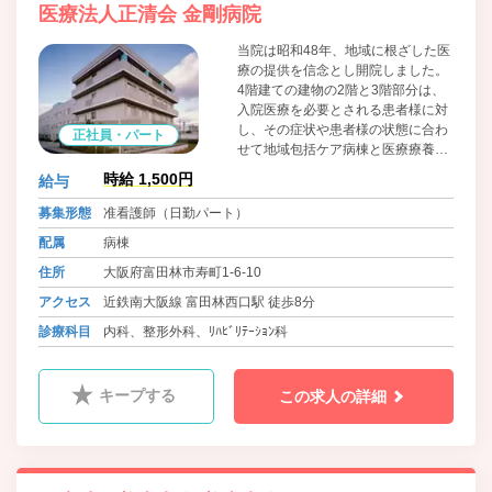
医療法人正清会 金剛病院
当院は昭和48年、地域に根ざした医
療の提供を信念とし開院しました。
4階建ての建物の2階と3階部分は、
入院医療を必要とされる患者様に対
し、その症状や患者様の状態に合わ
正社員・パート
せて地域包括ケア病棟と医療療養病
棟の2種の病床を備えております。
時給 1,500円
給与
募集形態
准看護師（日勤パート）
配属
病棟
住所
大阪府富田林市寿町1-6-10
アクセス
近鉄南大阪線 富田林西口駅 徒歩8分
診療科目
内科、整形外科、ﾘﾊﾋﾞﾘﾃｰｼｮﾝ科
キープする
この求人の詳細