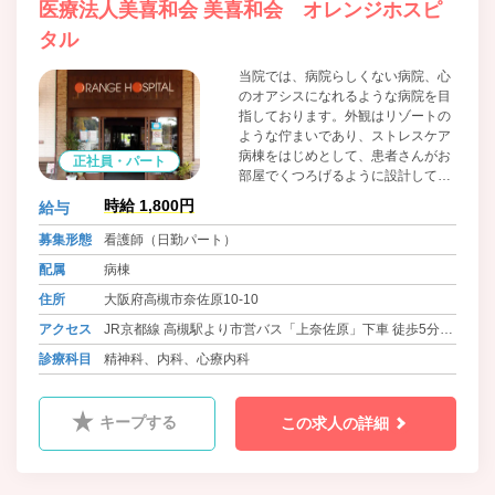
医療法人美喜和会 美喜和会 オレンジホスピ
タル
当院では、病院らしくない病院、心
のオアシスになれるような病院を目
指しております。外観はリゾートの
ような佇まいであり、ストレスケア
病棟をはじめとして、患者さんがお
正社員・パート
部屋でくつろげるように設計してあ
ります。一方で、内側ではスタッフ
時給 1,800円
給与
がそれぞれに熱意をもって職務に取
り組み、より良い医療を提供できる
募集形態
看護師（日勤パート）
よう工夫を重ねております。さらに
配属
病棟
それぞれの部門の管理者が、様々な
点で風通しの良い環境を整えること
住所
大阪府高槻市奈佐原10-10
に気配りしております。
アクセス
JR京都線 高槻駅より市営バス「上奈佐原」下車 徒歩5分
JR京都線 摂津富田駅より市営バス「上奈佐原」下車 徒歩5
診療科目
精神科、内科、心療内科
分
キープする
この求人の詳細