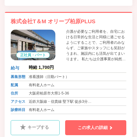
株式会社T＆M オリーブ柏原PLUS
介護が必要なご利用者を、自宅にお
ける日常的な生活と同様に過ごせる
ようにすることで、ご利用者のみな
らず、ご家族やスタッフにも笑顔が
うまれ、施設内にも活気が出てまい
正社員・パート
ります。 私たちは介護事業が純然た
るサービス業であるという観点か
時給 1,700円
給与
ら、ご利用者のご意志を大切にし、
ご利用者にご満足いただくことを第
募集形態
准看護師（日勤パート）
一義に考えます。
配属
有料老人ホーム
住所
大阪府柏原市大県1-5-36
アクセス
近鉄大阪線・信貴線 堅下駅 徒歩3分
JR関西本線・大和路線 柏原駅 徒歩5分
診療科目
有料老人ホーム
キープする
この求人の詳細