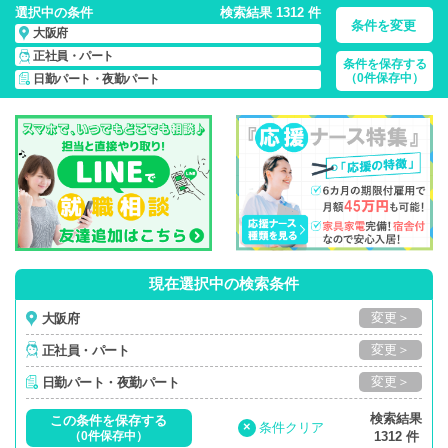
選択中の条件
検索結果 1312 件
条件を変更
大阪府
正社員・パート
条件を保存する
大阪府/日勤パート・夜勤パート/正社員・パート
の 看護師求
（0件保存中）
日勤パート・夜勤パート
人・派遣・転職・募集一覧
現在選択中の検索条件
変更＞
大阪府
変更＞
正社員・パート
変更＞
日勤パート・夜勤パート
検索結果
この条件を保存する
×
条件クリア
（0件保存中）
1312 件