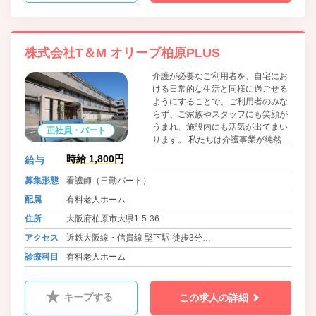
株式会社T＆M オリーブ柏原PLUS
介護が必要なご利用者を、自宅にお
ける日常的な生活と同様に過ごせる
ようにすることで、ご利用者のみな
らず、ご家族やスタッフにも笑顔が
うまれ、施設内にも活気が出てまい
正社員・パート
ります。 私たちは介護事業が純然た
るサービス業であるという観点か
時給 1,800円
給与
ら、ご利用者のご意志を大切にし、
ご利用者にご満足いただくことを第
募集形態
看護師（日勤パート）
一義に考えます。
配属
有料老人ホーム
住所
大阪府柏原市大県1-5-36
アクセス
近鉄大阪線・信貴線 堅下駅 徒歩3分
JR関西本線・大和路線 柏原駅 徒歩5分
診療科目
有料老人ホーム
キープする
この求人の詳細