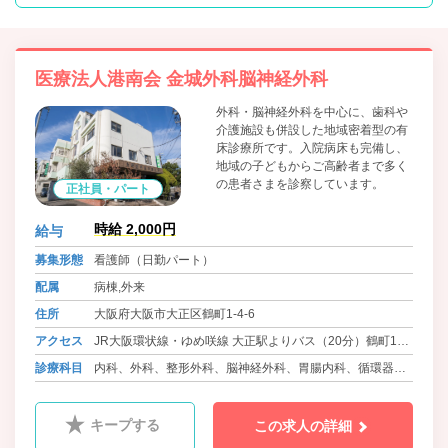
医療法人港南会 金城外科脳神経外科
外科・脳神経外科を中心に、歯科や
介護施設も併設した地域密着型の有
床診療所です。入院病床も完備し、
地域の子どもからご高齢者まで多く
の患者さまを診察しています。
正社員・パート
時給 2,000円
給与
募集形態
看護師（日勤パート）
配属
病棟,外来
住所
大阪府大阪市大正区鶴町1-4-6
アクセス
JR大阪環状線・ゆめ咲線 大正駅よりバス（20分）鶴町1丁
目下車 徒歩3分
診療科目
内科、外科、整形外科、脳神経外科、胃腸内科、循環器内
科、歯科、歯科口腔外科、放射線科、ﾘﾊﾋﾞﾘﾃｰｼｮﾝ科
キープする
この求人の詳細