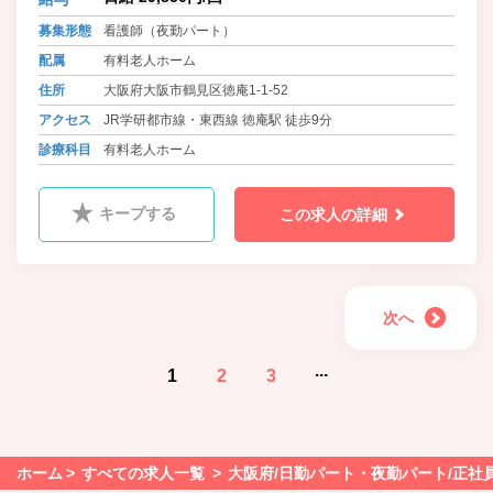
続けるとともに、 社員それぞれの社
会的地位の確立、ひいては日本の介
募集形態
看護師（夜勤パート）
護・保育の質向上に貢献してまいり
配属
有料老人ホーム
ます。
住所
大阪府大阪市鶴見区徳庵1-1-52
アクセス
JR学研都市線・東西線 徳庵駅 徒歩9分
診療科目
有料老人ホーム
キープする
この求人の詳細
次へ
...
1
2
3
ホーム
すべての求人一覧
大阪府/日勤パート・夜勤パート/正社