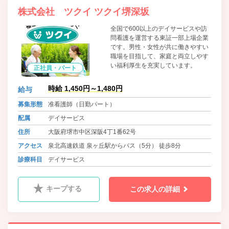
株式会社 ツクイ ツクイ堺深坂
全国で600以上のデイサービスや訪
問看護を運営する東証一部上場企業
です。男性・女性が共に働きやすい
職場を目指して、家庭と両立しやす
い福利厚生を充実しています。
正社員・パート
時給 1,450円～1,480円
給与
募集形態
准看護師（日勤パート）
配属
デイサービス
住所
大阪府堺市中区深阪4丁1番62号
アクセス
泉北高速鉄道 泉ヶ丘駅からバス（5分） 徒歩8分
診療科目
デイサービス
キープする
この求人の詳細