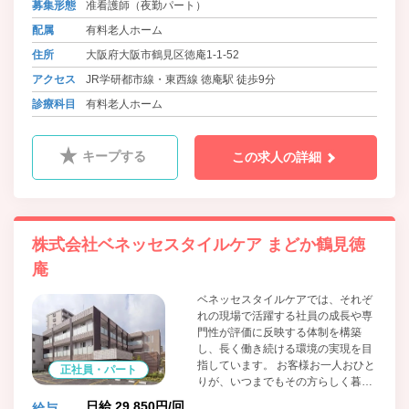
会的地位の確立、ひいては日本の介
募集形態
准看護師（夜勤パート）
護・保育の質向上に貢献してまいり
配属
有料老人ホーム
ます。
住所
大阪府大阪市鶴見区徳庵1-1-52
アクセス
JR学研都市線・東西線 徳庵駅 徒歩9分
診療科目
有料老人ホーム
キープする
この求人の詳細
株式会社ベネッセスタイルケア まどか鶴見徳
庵
ベネッセスタイルケアでは、それぞ
れの現場で活躍する社員の成長や専
門性が評価に反映する体制を構築
し、長く働き続ける環境の実現を目
指しています。 お客様お一人おひと
正社員・パート
りが、いつまでもその方らしく暮ら
すことができるよう、深く寄りそい
日給 29,850円/回
給与