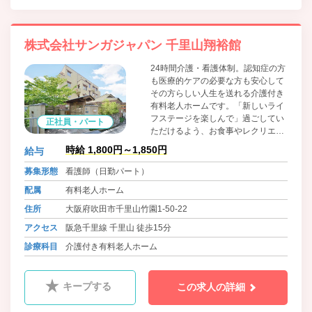
株式会社サンガジャパン 千里山翔裕館
24時間介護・看護体制。認知症の方
も医療的ケアの必要な方も安心して
その方らしい人生を送れる介護付き
有料老人ホームです。「新しいライ
フステージを楽しんで」過ごしてい
正社員・パート
ただけるよう、お食事やレクリエー
ションなどの充実をはかっている施
時給 1,800円～1,850円
給与
設です。
募集形態
看護師（日勤パート）
配属
有料老人ホーム
住所
大阪府吹田市千里山竹園1-50-22
アクセス
阪急千里線 千里山 徒歩15分
診療科目
介護付き有料老人ホーム
キープする
この求人の詳細