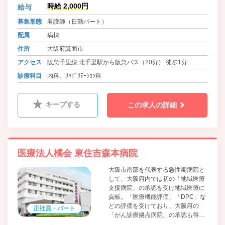
ーション医療」と「気づきの医療」
時給 2,000円
給与
と考えます。 これらのスキルによっ
募集形態
看護師（日勤パート）
て提供するリハビリテーション品質
を「千里リハクオリティ」と呼び、
配属
病棟
患者さんに生きる希望を取り戻して
住所
大阪府箕面市
もらおうと取り組んでいます。
アクセス
阪急千里線 北千里駅から阪急バス（20分） 徒歩1分
大阪メトロ御堂筋線・北大阪急行線 千里中央駅から阪急バ
診療科目
内科、ﾘﾊﾋﾞﾘﾃｰｼｮﾝ科
ス（20分） 徒歩1分
キープする
この求人の詳細
医療法人橘会 東住吉森本病院
大阪市南部を代表する急性期病院と
して、大阪府内では初の「地域医療
支援病院」の承認を受け地域医療に
貢献。「医療機能評価」「DPC」な
どの評価を受けており、大阪府の
正社員・パート
「がん診療拠点病院」の承認も得て
います。手術についても内科、外