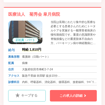
医療法人 菊秀会 皐月病院
当院は長期にわたり集中的な医療を
必要とする患者さんのためにトータ
ルケアを実施する一般障害者病床の
慢性期病院です。重度の意識障害や
脊髄損傷などの重度肢体不自由の
正社員・パート
方、パーキーソン病や神経難病に罹
患された方、人工呼吸器管理を必要
時給 1,810円
給与
とされる方などさまざまな病態の患
者さんが療養されています。病院理
募集形態
看護師（日勤パート）
念に基づき「思いやりのある看護」
配属
病棟
を提供して参ります。
住所
大阪府吹田市寿町2-7-24
アクセス
阪急千里線 吹田駅 徒歩10分
JR東海道本線 吹田駅 徒歩15分
診療科目
内科、呼吸器科、消化器科、循環器科、放射線科、ﾘﾊﾋﾞﾘﾃｰ
ｼｮﾝ科
キープする
この求人の詳細