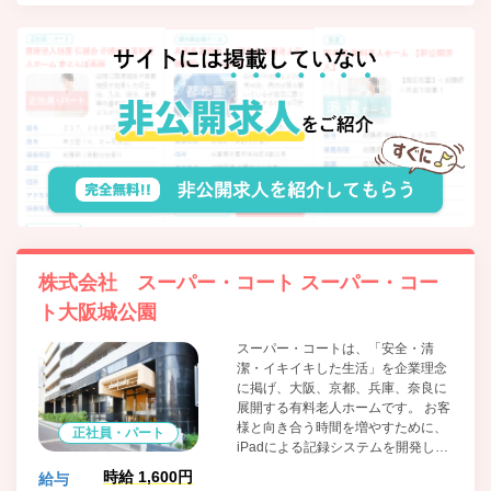
株式会社 スーパー・コート スーパー・コー
ト大阪城公園
スーパー・コートは、「安全・清
潔・イキイキした生活」を企業理念
に掲げ、大阪、京都、兵庫、奈良に
展開する有料老人ホームです。 お客
様と向き合う時間を増やすために、
正社員・パート
iPadによる記録システムを開発し、
業務の効率化を促進。 今後も、機能
時給 1,600円
給与
訓練、看取り、重度医療、認知症へ