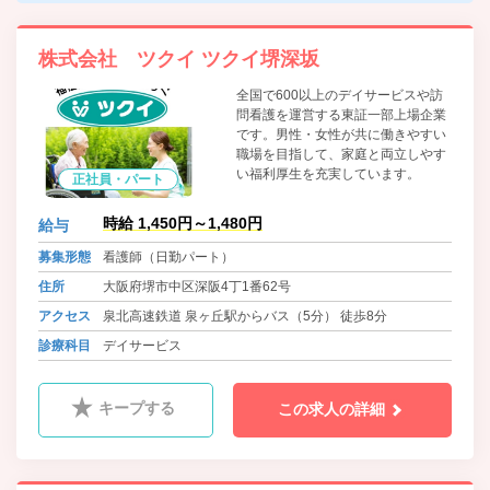
株式会社 ツクイ ツクイ堺深坂
全国で600以上のデイサービスや訪
問看護を運営する東証一部上場企業
です。男性・女性が共に働きやすい
職場を目指して、家庭と両立しやす
い福利厚生を充実しています。
正社員・パート
時給 1,450円～1,480円
給与
募集形態
看護師（日勤パート）
住所
大阪府堺市中区深阪4丁1番62号
アクセス
泉北高速鉄道 泉ヶ丘駅からバス（5分） 徒歩8分
診療科目
デイサービス
キープする
この求人の詳細