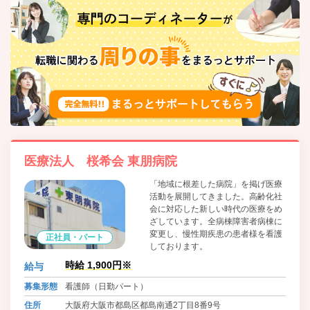
医療法人 桜希会 東朋病院
「地域に根差した病院」を掲げ医療
活動を展開してきました。高齢化社
会に対応した新しい時代の医療をめ
ざしています。全病棟障害者病棟に
変更し、慢性期疾患の患者様を看護
正社員・パート
しております。
時給 1,900円※
給与
募集形態
看護師（日勤パート）
住所
大阪府大阪市都島区都島南通2丁目8番9号