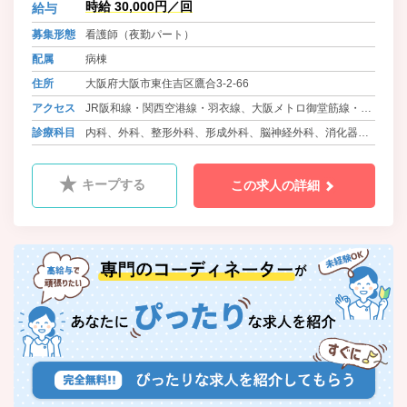
時給 30,000円／回
給与
科、整形と幅広く行っており、心臓
手術についても充実しています。
募集形態
看護師（夜勤パート）
配属
病棟
住所
大阪府大阪市東住吉区鷹合3-2-66
アクセス
JR阪和線・関西空港線・羽衣線、大阪メトロ御堂筋線・北
大阪急行線 長居駅からバス 徒歩3分
診療科目
内科、外科、整形外科、形成外科、脳神経外科、消化器内
近鉄南大阪線・長野線・道明寺線 針中野 徒歩15分
科、消化器外科、循環器内科、心臓外科、リウマチ科、救
急科、放射線科
キープする
この求人の詳細