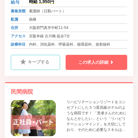
時給 1,950円
給与
募集形態
看護師（日勤パート）
配属
病棟
住所
大阪府門真市中町11-54
アクセス
京阪本線 古川橋 徒歩7分
診療科目
内科、消化器科、呼吸器科、循環器科、放射線科
キープする
この求人の詳細
民間病院
リハビリテーションリゾートをコン
セプトにした５つ星高級ホテルのよ
うな病院です！ 「患者さんのために
なんとかしたい」という「リハビリ
テーションマインド」を大切にして
おり、そのために必要なスキルは、
「科学的根拠に基づいたリハビリテ