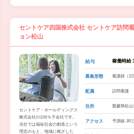
には生き甲斐を、社員にはやり
がいを感じてもらえる会社を目
指しています。
セントケア四国株式会社 セントケア訪問
ョン松山
稼働時給 3
給与
募集形態
看護師（日
配属
訪問看護
住所
愛媛県松山市
セントケア・ホールディングス
株式会社の100％子会社です。
アクセス
予讃線 JR
当社では福祉社会の創造という
理念のもと、地域に根ざした