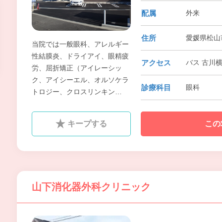
配属
外来
住所
愛媛県松山
当院では一般眼科、アレルギー
性結膜炎、ドライアイ、眼精疲
アクセス
バス 古川横
労、屈折矯正（アイレーシッ
ク、アイシーエル、オルソケラ
診療科目
眼科
トロジー、クロスリンキン
グ）、白内障、緑内障検診、網
膜硝子体疾患、糖尿病性網膜
キープする
この
症、加齢性黄斑変性症、眼瞼内
反症、眼瞼下垂、流涙症、各種
コンタクトレンズ、メガネ処方
などを取扱います。
山下消化器外科クリニック