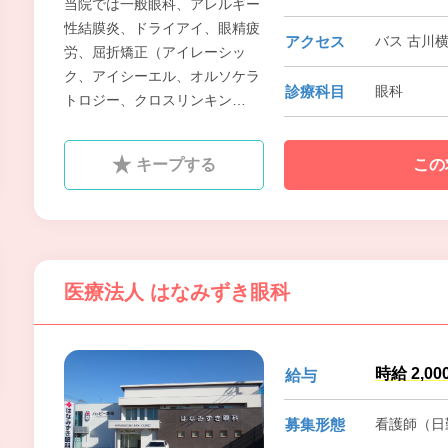
当院では一般眼科、アレルギー
性結膜炎、ドライアイ、眼精疲
アクセス
バス 古川横
労、屈折矯正（アイレーシッ
ク、アイシーエル、オルソケラ
診療科目
眼科
トロジー、クロスリンキン
グ）、白内障、緑内障検診、網
膜硝子体疾患、糖尿病性網膜
キープする
この
症、加齢性黄斑変性症、眼瞼内
反症、眼瞼下垂、流涙症、各種
コンタクトレンズ、メガネ処方
などを取扱います。
医療法人 はなみずき眼科
時給 2,00
給与
募集形態
看護師（日