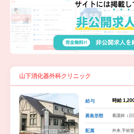
山下消化器外科クリニック
時給 1,20
給与
募集形態
看護師（日
配属
外来,手術