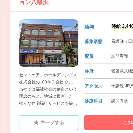
ョン八幡浜
時給 3,44
給与
募集形態
看護師（日
配属
訪問看護
住所
愛媛県八幡
セントケア・ホールディングス
株式会社の100％子会社です。
アクセス
予讃線 JR
当社では福祉社会の創造という
理念のもと、地域に根ざした
診療科目
訪問看護
様々な住宅福祉サービスを提供
していきます。全社員が「考え
られるかぎりの最高のヘルスケ
キープする
この
ア企業を築くこと」を目標に仕
事をすることによって、お客様