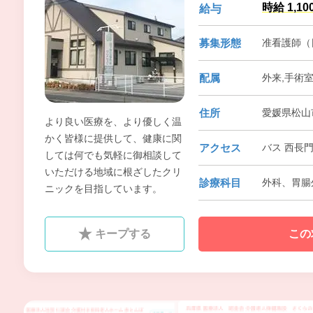
時給 1,10
給与
募集形態
准看護師（
配属
外来,手術
住所
愛媛県松山市
より良い医療を、より優しく温
かく皆様に提供して、健康に関
アクセス
バス 西長
しては何でも気軽に御相談して
いただける地域に根ざしたクリ
診療科目
外科、胃腸
ニックを目指しています。
キープする
この