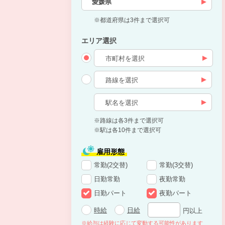
愛媛県
※都道府県は3件まで選択可
エリア選択
※路線は各3件まで選択可
※駅は各10件まで選択可
雇用形態
常勤(2交替)
常勤(3交替)
日勤常勤
夜勤常勤
日勤パート
夜勤パート
時給
日給
円以上
※給与は経験に応じて変動する可能性があります