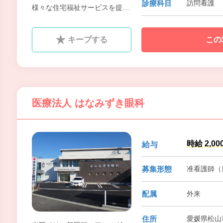
診療科目
訪問看護
様々な住宅福祉サービスを提供
していきます。全社員が「考え
られるかぎりの最高のヘルスケ
キープする
この
ア企業を築くこと」を目標に仕
事をすることによって、お客様
には生き甲斐を、社員にはやり
がいを感じてもらえる会社を目
指しています。
医療法人 はなみずき眼科
時給 2,00
給与
募集形態
准看護師（
配属
外来
住所
愛媛県松山