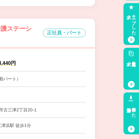
求人
キープした
看護ステーシ
正社員・パート
0
求人
最近見た
,440円
勤パート）
0
検索条件
保存した
古三津2丁目20-1
三津浜駅 徒歩1分
0