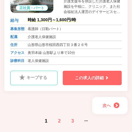
介護支援等を併設した介護老人保健
施設を中核に、クリニック、また社
正社員・パート
会福祉法人運営のデイサービスセン
ターやヘルパーステーションを併設
時給 1,300円～1,600円/時
給与
した特別養護老人ホームが隣接す
る、総合福祉サービスグループで
募集形態
看護師（日勤パート）
す。
配属
介護老人保健施設
住所
山形県山形市桜田西四丁目３番２６号
アクセス
奥羽本線 山形駅より車で10分
診療科目
老人保健施設
キープする
この求人の詳細
次へ
...
1
2
3