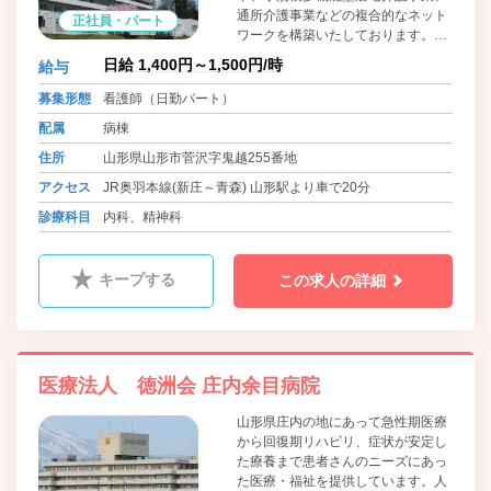
通所介護事業などの複合的なネット
正社員・パート
ワークを構築いたしております。そ
れぞれの施設の連携を通して患者様
日給 1,400円～1,500円/時
給与
に適切な医療・介護の提供するとも
に、常に「認知症」の医療・介護の
募集形態
看護師（日勤パート）
イノベーションをはかり、患者様が
配属
病棟
より笑顔にあふれ、さらに情動機能
がゆたかになりますよう、職員一同
住所
山形県山形市菅沢字鬼越255番地
心を尽くしてまいります。
アクセス
JR奥羽本線(新庄～青森) 山形駅より車で20分
診療科目
内科、精神科
キープする
この求人の詳細
医療法人 徳洲会 庄内余目病院
山形県庄内の地にあって急性期医療
から回復期リハビリ、症状が安定し
た療養まで患者さんのニーズにあっ
た医療・福祉を提供しています。人