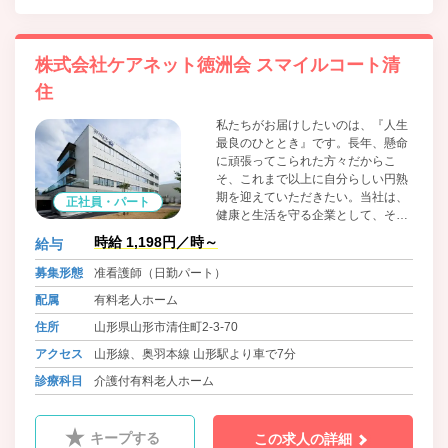
株式会社ケアネット徳洲会 スマイルコート清
住
私たちがお届けしたいのは、『人生
最良のひととき』です。長年、懸命
に頑張ってこられた方々だからこ
そ、これまで以上に自分らしい円熟
期を迎えていただきたい。当社は、
正社員・パート
健康と生活を守る企業として、その
想いをカタチにする高齢者介護の総
時給 1,198円／時～
給与
合企業です。『生命だけは平等だ』
という理念を掲げ、高齢化社会の新
募集形態
准看護師（日勤パート）
しい豊かさを追求していきます。看
配属
有料老人ホーム
護師の皆様には病院で培われた臨床
経験を基盤に活躍頂きたいと思いま
住所
山形県山形市清住町2-3-70
す。
アクセス
山形線、奥羽本線 山形駅より車で7分
診療科目
介護付有料老人ホーム
キープする
この求人の詳細