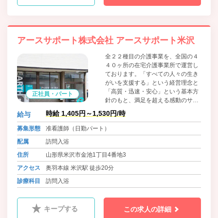
アースサポート株式会社 アースサポート米沢
全２２種目の介護事業を、全国の４
４０ヶ所の在宅介護事業所で運営し
ております。「すべての人々の生き
がいを支援する」という経営理念と
「高質・迅速・安心」という基本方
正社員・パート
針のもと、満足を超える感動のサー
ビスをご提供します。
時給 1,405円～1,530円/時
給与
募集形態
准看護師（日勤パート）
配属
訪問入浴
住所
山形県米沢市金池1丁目4番地3
アクセス
奥羽本線 米沢駅 徒歩20分
診療科目
訪問入浴
キープする
この求人の詳細