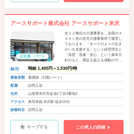
アースサポート株式会社 アースサポート米沢
全２２種目の介護事業を、全国の４
４０ヶ所の在宅介護事業所で運営し
ております。「すべての人々の生き
がいを支援する」という経営理念と
「高質・迅速・安心」という基本方
正社員・パート
針のもと、満足を超える感動のサー
ビスをご提供します。
時給 1,405円～1,530円/時
給与
募集形態
看護師（日勤パート）
配属
訪問入浴
住所
山形県米沢市金池1丁目4番地3
アクセス
奥羽本線 米沢駅 徒歩20分
診療科目
訪問入浴
キープする
この求人の詳細