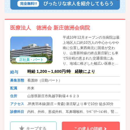
医療法人 徳洲会 新庄徳洲会病院
平成10年12月オープンの当病院は最
上地区人口約10万人の中心からやや
南に位置し東西南北に国道が交わ
り、山形新幹線の終点新庄駅にも車
で5分程の恵まれた交通環境にあ
正社員・パート
り、地域に根ざした幅広い医療と福
祉を目指しています。四方を名峰、
時給 1,200～1,600円/時 経験により
給与
霊峰に囲まれた新庄最上地方は、古
くは戸澤六万石の城下町として栄え
募集形態
看護師（日勤パート）
現在でも豊かな田園風景の広がる典
配属
外来
型的な東北の農村地帯です。雪が積
もるエリアですが、除雪がしっかり
住所
山形県新庄市鳥越字駒場４６２３
しているので車の運転も不安がない
アクセス
JR奥羽本線(新庄～青森) 新庄駅より車で10分 徒歩30分
です。
診療科目
内科、外科、形成外科、耳鼻咽喉科、ﾘﾊﾋﾞﾘﾃｰｼｮﾝ科、腎透
析科、歯科口腔外科、放射線科
キープする
この求人の詳細