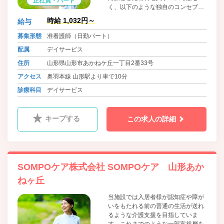
正社員・パート
く、以下のような独自のコンセプト
で運営をしております。
時給 1,032円～
給与
募集形態
准看護師（日勤パート）
配属
デイサービス
住所
山形県山形市あかねケ丘一丁目2番33号
アクセス
奥羽本線 山形駅より車で10分
診療科目
デイサービス
キープする
この求人の詳細
SOMPOケア株式会社 SOMPOケア 山形あか
ねヶ丘
当施設では入居者様が認知症や障が
いをもたれる前の普通の生活が送れ
るような介護支援を目指していま