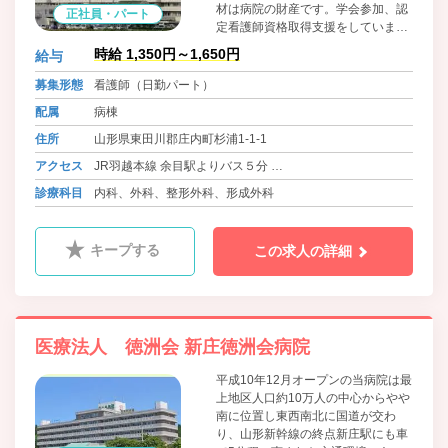
材は病院の財産です。学会参加、認
正社員・パート
定看護師資格取得支援をしていま
す。ご自身のライフスタイルにあっ
時給 1,350円～1,650円
給与
た勤務についてご相談下さい。
募集形態
看護師（日勤パート）
配属
病棟
住所
山形県東田川郡庄内町杉浦1-1-1
アクセス
JR羽越本線 余目駅よりバス５分
飛行機（羽田空港～庄内空港 約５０分） 庄内空港よりバ
診療科目
内科、外科、整形外科、形成外科
ス２０分
キープする
この求人の詳細
医療法人 徳洲会 新庄徳洲会病院
平成10年12月オープンの当病院は最
上地区人口約10万人の中心からやや
南に位置し東西南北に国道が交わ
り、山形新幹線の終点新庄駅にも車