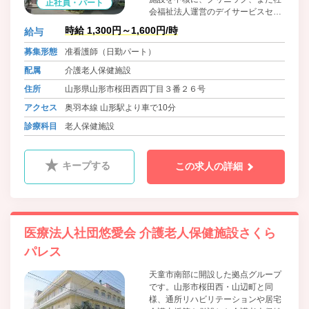
正社員・パート
会福祉法人運営のデイサービスセン
ターやヘルパーステーションを併設
時給 1,300円～1,600円/時
給与
した特別養護老人ホームが隣接す
る、総合福祉サービスグループで
募集形態
准看護師（日勤パート）
す。
配属
介護老人保健施設
住所
山形県山形市桜田西四丁目３番２６号
アクセス
奥羽本線 山形駅より車で10分
診療科目
老人保健施設
キープする
この求人の詳細
医療法人社団悠愛会 介護老人保健施設さくら
パレス
天童市南部に開設した拠点グループ
です。山形市桜田西・山辺町と同
様、通所リハビリテーションや居宅