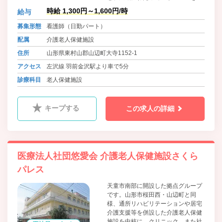
供しております。 通所・訪問系の
時給 1,300円～1,600円/時
給与
サービスを併設した介護老人保健施
設を中核として、クリニックや、社
募集形態
看護師（日勤パート）
会福祉法人運営のケアハウス（経費
配属
介護老人保健施設
老人ホーム）・グループホームを有
する総合福祉施設です。
住所
山形県東村山郡山辺町大寺1152-1
アクセス
左沢線 羽前金沢駅より車で5分
診療科目
老人保健施設
キープする
この求人の詳細
医療法人社団悠愛会 介護老人保健施設さくら
パレス
天童市南部に開設した拠点グループ
です。山形市桜田西・山辺町と同
様、通所リハビリテーションや居宅
介護支援等を併設した介護老人保健
施設を中核に、クリニック、また社