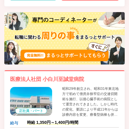
医療法人社団 小白川至誠堂病院
昭和29年創立され、昭和31年東北地
方で初めて僧房弁狭窄症の交連切開
術を施行、以後心臓手術の病院とし
て運営されてきました。しかし時代
の変化、要請により平成11年からは
正社員・パート
診療内容を変更、療養型病棟も併
設、現在に至っております。
時給 1,350円～1,400円/時間
給与