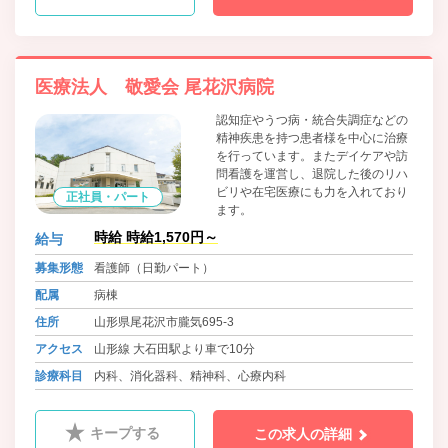
医療法人 敬愛会 尾花沢病院
認知症やうつ病・統合失調症などの
精神疾患を持つ患者様を中心に治療
を行っています。またデイケアや訪
問看護を運営し、退院した後のリハ
ビリや在宅医療にも力を入れており
正社員・パート
ます。
時給 時給1,570円～
給与
募集形態
看護師（日勤パート）
配属
病棟
住所
山形県尾花沢市朧気695-3
アクセス
山形線 大石田駅より車で10分
診療科目
内科、消化器科、精神科、心療内科
キープする
この求人の詳細