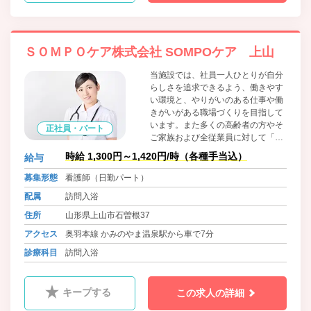
ＳＯＭＰＯケア株式会社 SOMPOケア 上山
当施設では、社員一人ひとりが自分
らしさを追求できるよう、働きやす
い環境と、やりがいのある仕事や働
きがいがある職場づくりを目指して
います。また多くの高齢者の方やそ
正社員・パート
ご家族および全従業員に対して「人
間尊重」を経営の基本とし、安心・
時給 1,300円～1,420円/時（各種手当込）
給与
安全・健康に資する最高品質の介護
サービスのご提供ならびに働き甲斐
募集形態
看護師（日勤パート）
と働きやすい職場の提供を行い、
配属
訪問入浴
「世界に誇れる豊かな長寿国日本」
の実現に貢献します。
住所
山形県上山市石曽根37
アクセス
奥羽本線 かみのやま温泉駅から車で7分
診療科目
訪問入浴
キープする
この求人の詳細