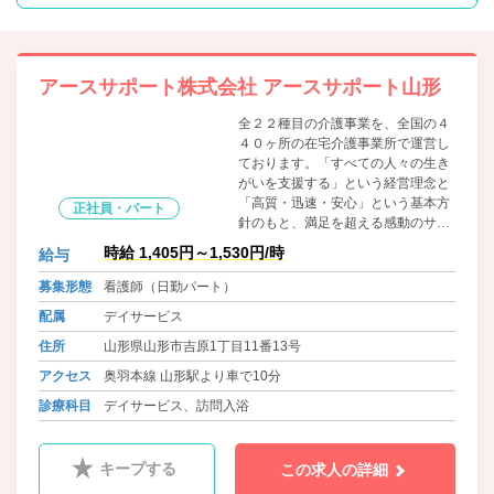
アースサポート株式会社 アースサポート山形
全２２種目の介護事業を、全国の４
４０ヶ所の在宅介護事業所で運営し
ております。「すべての人々の生き
がいを支援する」という経営理念と
「高質・迅速・安心」という基本方
正社員・パート
針のもと、満足を超える感動のサー
ビスをご提供します。
時給 1,405円～1,530円/時
給与
募集形態
看護師（日勤パート）
配属
デイサービス
住所
山形県山形市吉原1丁目11番13号
アクセス
奥羽本線 山形駅より車で10分
診療科目
デイサービス、訪問入浴
キープする
この求人の詳細