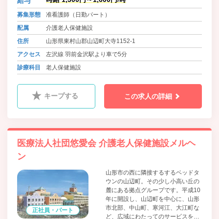
給与
サービスを併設した介護老人保健施
設を中核として、クリニックや、社
募集形態
准看護師（日勤パート）
会福祉法人運営のケアハウス（経費
配属
介護老人保健施設
老人ホーム）・グループホームを有
する総合福祉施設です。
住所
山形県東村山郡山辺町大寺1152-1
アクセス
左沢線 羽前金沢駅より車で5分
診療科目
老人保健施設
キープする
この求人の詳細
医療法人社団悠愛会 介護老人保健施設メルヘ
ン
山形市の西に隣接するするベッドタ
ウンの山辺町。その少し小高い丘の
麓にある拠点グループです。平成10
年に開設し、山辺町を中心に、山形
市北部、中山町、寒河江、大江町な
正社員・パート
ど、広域にわたってのサービスを提