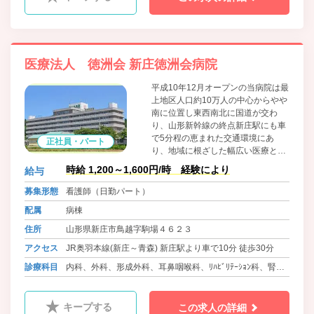
医療法人 徳洲会 新庄徳洲会病院
平成10年12月オープンの当病院は最
上地区人口約10万人の中心からやや
南に位置し東西南北に国道が交わ
り、山形新幹線の終点新庄駅にも車
で5分程の恵まれた交通環境にあ
正社員・パート
り、地域に根ざした幅広い医療と福
祉を目指しています。四方を名峰、
時給 1,200～1,600円/時 経験により
給与
霊峰に囲まれた新庄最上地方は、古
くは戸澤六万石の城下町として栄え
募集形態
看護師（日勤パート）
現在でも豊かな田園風景の広がる典
配属
病棟
型的な東北の農村地帯です。雪が積
もるエリアですが、除雪がしっかり
住所
山形県新庄市鳥越字駒場４６２３
しているので車の運転も不安がない
アクセス
JR奥羽本線(新庄～青森) 新庄駅より車で10分 徒歩30分
です。
診療科目
内科、外科、形成外科、耳鼻咽喉科、ﾘﾊﾋﾞﾘﾃｰｼｮﾝ科、腎透
析科、歯科口腔外科、放射線科
キープする
この求人の詳細