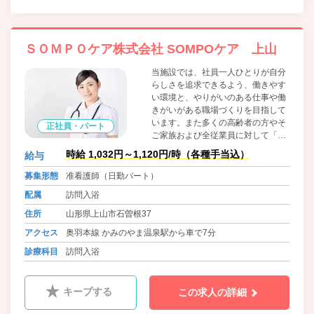
ＳＯＭＰＯケア株式会社 SOMPOケア 上山
当施設では、社員一人ひとりが自分
らしさを追求できるよう、働きやす
い環境と、やりがいのある仕事や働
きがいがある職場づくりを目指して
います。また多くの高齢者の方やそ
正社員・パート
ご家族および全従業員に対して「人
間尊重」を経営の基本とし、安心・
時給 1,032円～1,120円/時（各種手当込）
給与
安全・健康に資する最高品質の介護
サービスのご提供ならびに働き甲斐
募集形態
准看護師（日勤パート）
と働きやすい職場の提供を行い、
配属
訪問入浴
「世界に誇れる豊かな長寿国日本」
の実現に貢献します。
住所
山形県上山市石曽根37
アクセス
奥羽本線 かみのやま温泉駅から車で7分
診療科目
訪問入浴
キープする
この求人の詳細