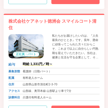
株式会社ケアネット徳洲会 スマイルコート清
住
私たちがお届けしたいのは、『人生
最良のひととき』です。長年、懸命
に頑張ってこられた方々だからこ
そ、これまで以上に自分らしい円熟
期を迎えていただきたい。当社は、
正社員・パート
健康と生活を守る企業として、その
想いをカタチにする高齢者介護の総
時給 1,331円／時～
給与
合企業です。『生命だけは平等だ』
という理念を掲げ、高齢化社会の新
募集形態
看護師（日勤パート）
しい豊かさを追求していきます。看
配属
有料老人ホーム
護師の皆様には病院で培われた臨床
経験を基盤に活躍頂きたいと思いま
住所
山形県山形市清住町2-3-70
す。
アクセス
山形線、奥羽本線 山形駅より車で7分
診療科目
介護付有料老人ホーム