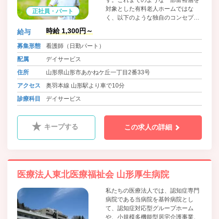
す。これまでのような一部富裕層を
対象とした有料老人ホームではな
正社員・パート
く、以下のような独自のコンセプト
で運営をしております。
時給 1,300円～
給与
募集形態
看護師（日勤パート）
配属
デイサービス
住所
山形県山形市あかねケ丘一丁目2番33号
アクセス
奥羽本線 山形駅より車で10分
診療科目
デイサービス
キープする
この求人の詳細
医療法人東北医療福祉会 山形厚生病院
私たちの医療法人では、認知症専門
病院である当病院を基幹病院とし
て、認知症対応型グループホーム
や、小規模多機能型居宅介護事業、