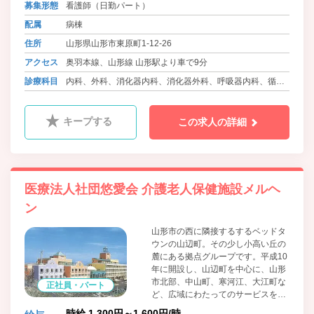
募集形態
看護師（日勤パート）
配属
病棟
住所
山形県山形市東原町1-12-26
アクセス
奥羽本線、山形線 山形駅より車で9分
診療科目
内科、外科、消化器内科、消化器外科、呼吸器内科、循環
器内科、心臓血管外科、肛門外科
キープする
この求人の詳細
医療法人社団悠愛会 介護老人保健施設メルヘ
ン
山形市の西に隣接するするベッドタ
ウンの山辺町。その少し小高い丘の
麓にある拠点グループです。平成10
年に開設し、山辺町を中心に、山形
市北部、中山町、寒河江、大江町な
正社員・パート
ど、広域にわたってのサービスを提
供しております。 通所・訪問系の
時給 1,300円～1,600円/時