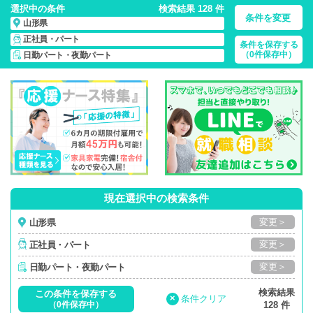
選択中の条件
検索結果 128 件
条件を変更
山形県
正社員・パート
条件を保存する
山形県/日勤パート・夜勤パート/正社員・パート
の 看護師求
（0件保存中）
日勤パート・夜勤パート
人・派遣・転職・募集一覧
現在選択中の検索条件
変更＞
山形県
変更＞
正社員・パート
変更＞
日勤パート・夜勤パート
検索結果
この条件を保存する
×
条件クリア
（0件保存中）
128 件