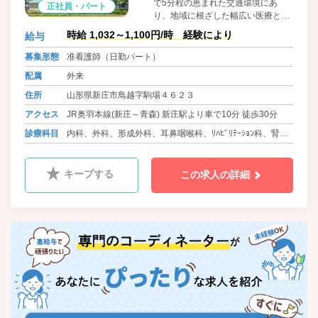
で5分程の恵まれた交通環境にあ
正社員・パート
り、地域に根ざした幅広い医療と福
祉を目指しています。四方を名峰、
時給 1,032～1,100円/時 経験により
給与
霊峰に囲まれた新庄最上地方は、古
くは戸澤六万石の城下町として栄え
募集形態
准看護師（日勤パート）
現在でも豊かな田園風景の広がる典
配属
外来
型的な東北の農村地帯です。雪が積
もるエリアですが、除雪がしっかり
住所
山形県新庄市鳥越字駒場４６２３
しているので車の運転も不安がない
アクセス
JR奥羽本線(新庄～青森) 新庄駅より車で10分 徒歩30分
です。
診療科目
内科、外科、形成外科、耳鼻咽喉科、ﾘﾊﾋﾞﾘﾃｰｼｮﾝ科、腎透
析科、歯科口腔外科、放射線科
キープする
この求人の詳細