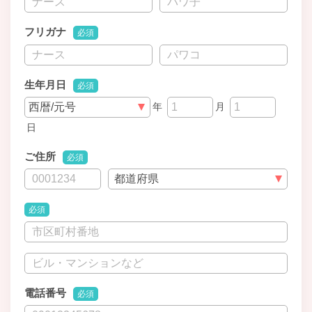
フリガナ
必須
生年月日
必須
年
月
日
ご住所
必須
必須
電話番号
必須