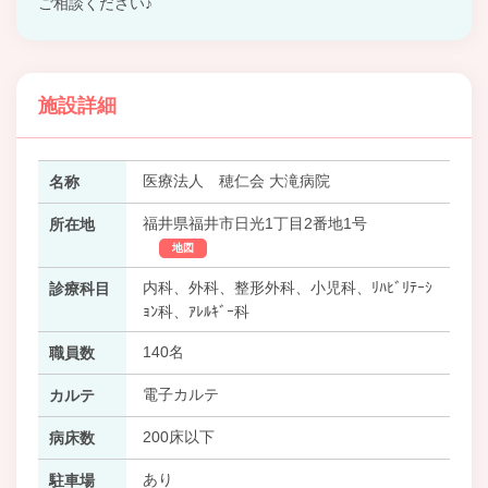
ご相談ください♪
施設詳細
医療法人 穂仁会 大滝病院
名称
福井県福井市日光1丁目2番地1号
所在地
地図
内科、外科、整形外科、小児科、ﾘﾊﾋﾞﾘﾃｰｼ
診療科目
ｮﾝ科、ｱﾚﾙｷﾞｰ科
140名
職員数
電子カルテ
カルテ
200床以下
病床数
あり
駐車場