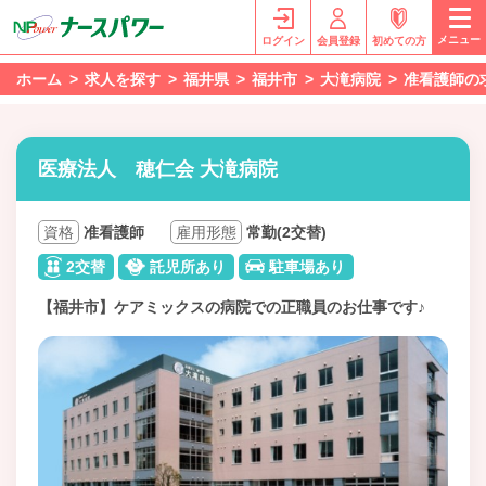
メニュー
ログイン
会員登録
初めての方
ホーム
求人を探す
福井県
福井市
大滝病院
准看護師の
医療法人 穂仁会 大滝病院
資格
准看護師
雇用形態
常勤(2交替)
2交替
託児所あり
駐車場あり
【福井市】ケアミックスの病院での正職員のお仕事です♪