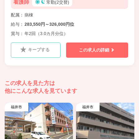
看護師
常勤(2交替)
配属
病棟
給与
283,550円～326,000円位
賞与
年2回（3.0カ月分位）
キープする
この求人の詳細
この求人を見た方は
他にこんな求人を見ています
福井市
福井市