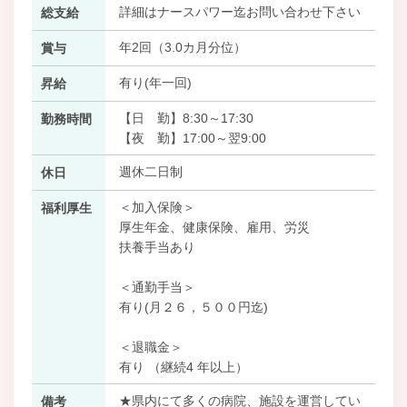
詳細はナースパワー迄お問い合わせ下さい
総支給
年2回（3.0カ月分位）
賞与
有り(年一回)
昇給
【日 勤】8:30～17:30
勤務時間
【夜 勤】17:00～翌9:00
週休二日制
休日
＜加入保険＞
福利厚生
厚生年金、健康保険、雇用、労災
扶養手当あり
＜通勤手当＞
有り(月２６，５００円迄)
＜退職金＞
有り （継続4 年以上）
★県内にて多くの病院、施設を運営してい
備考