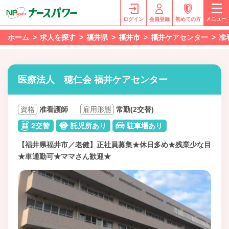
メニュー
ログイン
会員登録
初めての方
ホーム
求人を探す
福井県
福井市
福井ケアセンター
准
医療法人 穂仁会 福井ケアセンター
資格
准看護師
雇用形態
常勤(2交替)
2交替
託児所あり
駐車場あり
【福井県福井市／老健】正社員募集★休日多め★残業少な目
★車通勤可★ママさん歓迎★