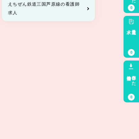
えちぜん鉄道三国芦原線の看護師
0
求人
求人
最近見た
0
検索条件
保存した
0