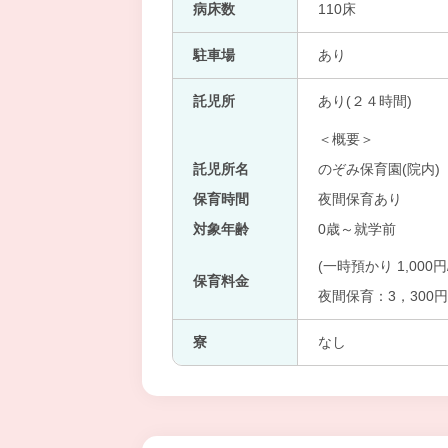
病床数
110床
駐車場
あり
託児所
あり(２４時間)
＜概要＞
託児所名
のぞみ保育園(院内)
保育時間
夜間保育あり
対象年齢
0歳～就学前
(一時預かり 1,000円
保育料金
夜間保育：3，300
寮
なし