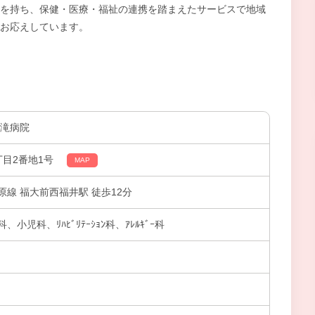
を持ち、保健・医療・福祉の連携を踏まえたサービスで地域
お応えしています。
大滝病院
丁目2番地1号
MAP
線 福大前西福井駅 徒歩12分
児科、ﾘﾊﾋﾞﾘﾃｰｼｮﾝ科、ｱﾚﾙｷﾞｰ科