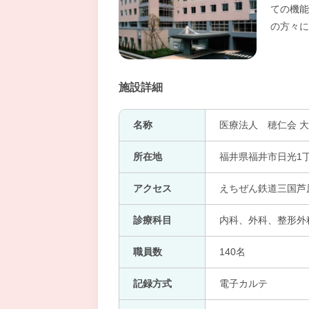
ての機能
の方々に
施設詳細
名称
医療法人 穂仁会 
所在地
福井県福井市日光1
アクセス
えちぜん鉄道三国芦原
診療科目
内科、外科、整形外科、小
職員数
140名
記録方式
電子カルテ