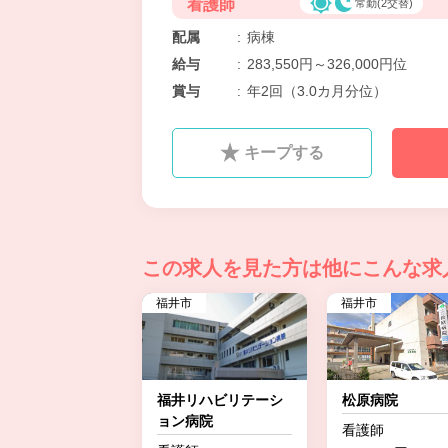
看護師
常勤(2交替)
配属
:
病棟
給与
:
283,550円～326,000円位
賞与
:
年2回（3.0カ月分位）
キープする
この求人を見た方は
他にこんな求
福井市
福井市
福井リハビリテーシ
松原病院
ョン病院
看護師