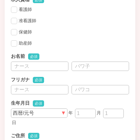
看護師
准看護師
保健師
助産師
お名前
必須
フリガナ
必須
生年月日
必須
年
月
日
ご住所
必須