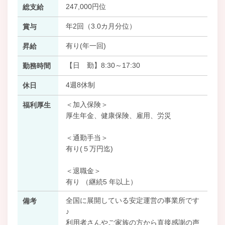
247,000円位
総支給
年2回（3.0カ月分位）
賞与
有り(年一回)
昇給
【日 勤】8:30～17:30
勤務時間
4週8休制
休日
＜加入保険＞
福利厚生
厚生年金、健康保険、雇用、労災
＜通勤手当＞
有り(５万円迄)
＜退職金＞
有り （継続5 年以上）
全国に展開している安定運営の事業所です
備考
♪
利用者さんやご家族の方から直接感謝の声