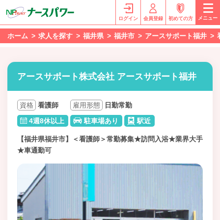
メニュー
ログイン
会員登録
初めての方
ホーム
求人を探す
福井県
福井市
アースサポート福井
アースサポート株式会社 アースサポート福井
資格
看護師
雇用形態
日勤常勤
4週8休以上
駐車場あり
駅近
【福井県福井市】＜看護師＞常勤募集★訪問入浴★業界大手
★車通勤可