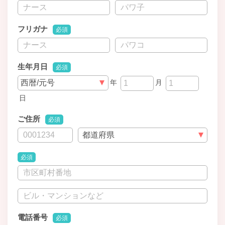
フリガナ
必須
生年月日
必須
年
月
日
ご住所
必須
必須
電話番号
必須