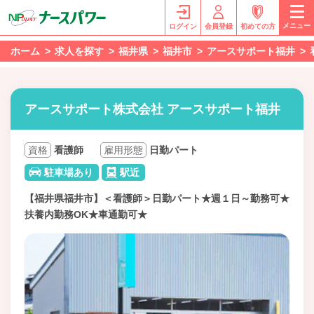
メニュー
ログイン
会員登録
初めての方
ホーム
求人を探す
福井県
福井市
アースサポート福井
アースサポート株式会社 アースサポート福井
資格
看護師
雇用形態
日勤パート
駐車場あり
駅近
【福井県福井市】＜看護師＞日勤パート★週１日～勤務可★
扶養内勤務OK★車通勤可★