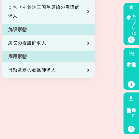
えちぜん鉄道三国芦原線の看護師
求人
キープした
求人
施設形態
0
病院の看護師求人
雇用形態
求人
最近見た
日勤常勤の看護師求人
1
検索条件
保存した
0