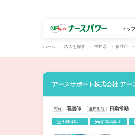
トッ
ホーム
求人を探す
福井県
福井市
アースサポート株式会社 アー
看護師
日勤常勤
資格
雇用形態
4週8休以上
駐車場あり