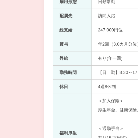
雇用形態
日勤常勤
配属先
訪問入浴
総支給
247,000円位
賞与
年2回（3.0カ月分位
昇給
有り(年一回)
勤務時間
【日 勤】8:30～17:
休日
4週8休制
＜加入保険＞
厚生年金、健康保険
＜通勤手当＞
福利厚生
有り(５万円迄)