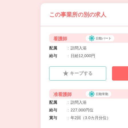
この事業所の別の求人
看護師
日勤パート
配属
:
訪問入浴
給与
:
日給12,000円
キープする
准看護師
日勤常勤
配属
:
訪問入浴
給与
:
227,000円位
賞与
:
年2回（3.0カ月分位）