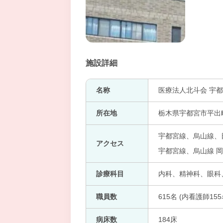
施設詳細
名称
医療法人北斗会 宇
所在地
栃木県宇都宮市平出
宇都宮線、烏山線、日
アクセス
宇都宮線、烏山線 岡
診療科目
内科、精神科、眼科
職員数
615名 (内看護師155
病床数
184床