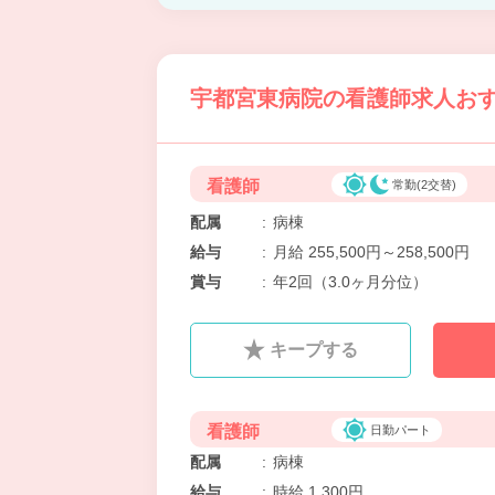
宇都宮東病院の看護師求人おす
看護師
常勤(2交替)
配属
:
病棟
給与
:
月給 255,500円～258,500円
賞与
:
年2回（3.0ヶ月分位）
キープする
看護師
日勤パート
配属
:
病棟
給与
:
時給 1,300円