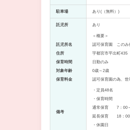
駐車場
あり(（無料）)
託児所
あり
＜概要＞
託児所名
認可保育園 このみ保
住所
宇都宮市平出町435
保育時間
日勤のみ
対象年齢
0歳～2歳
保育料金
認可保育園の為、世
・定員48名
・保育時間
通常保育 7：00～
備考
延長保育 18：00
・休園日