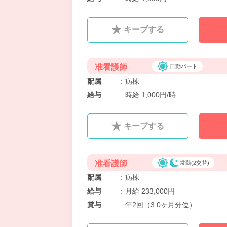
キープする
准看護師
日勤パート
配属
:
病棟
給与
:
時給 1,000円/時
キープする
准看護師
常勤(2交替)
配属
:
病棟
給与
:
月給 233,000円
賞与
:
年2回（3.0ヶ月分位）