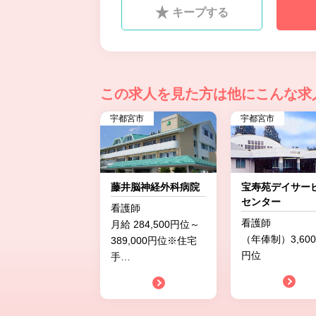
キープする
この求人を見た方は
他にこんな求
宇都宮市
宇都宮市
藤井脳神経外科病院
宝寿苑デイサー
センター
看護師
看護師
月給 284,500円位～
（年俸制）3,600,
389,000円位※住宅
円位
手
…