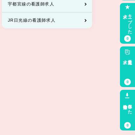
宇都宮線の看護師求人
求人
キープした
JR日光線の看護師求人
0
求人
最近見た
0
検索条件
保存した
0