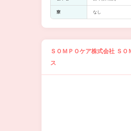
寮
なし
ＳＯＭＰＯケア株式会社 ＳＯ
ス