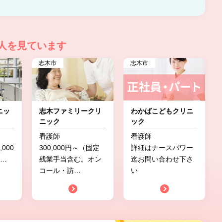
人を見ています
志木市
志木市
ニッ
志木ファミリークリ
わかばこどもクリニ
ニック
ック
看護師
看護師
000
300,000円～（固定
詳細はナースパワー
…
残業手当含む。オン
迄お問い合わせ下さ
コール・訪
…
い