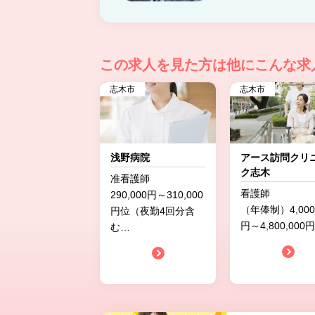
この求人を見た方は
他にこんな求
志木市
志木市
浅野病院
アース訪問クリ
ク志木
准看護師
看護師
290,000円～310,000
（年俸制）4,000,
円位（夜勤4回分含
円～4,800,000円
む
…