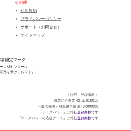
その他
利用規約
プライバシーポリシー
サポート（お問合せ）
サイトマップ
業者認定マーク
ー人材センターは
認定を受けております。
＜許可・登録情報＞
職業紹介事業 43-ユ-010011
一般労働者人材派遣事業 派43-300006
『ナースパワー』は弊社
登録商標
です
『ナースパワーの応援ナース』は弊社
登録商標
です