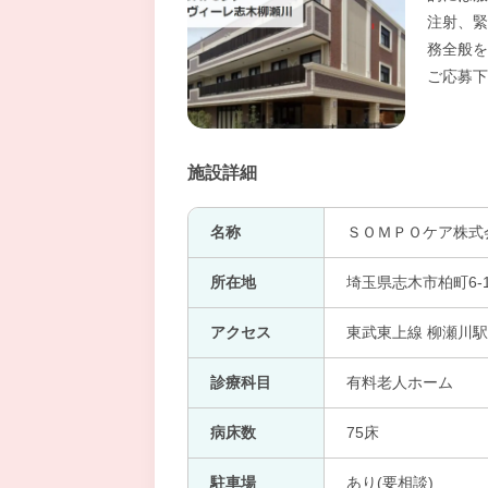
注射、緊
務全般を
ご応募下
施設詳細
名称
ＳＯＭＰＯケア株式
所在地
埼玉県志木市柏町6-1
アクセス
東武東上線 柳瀬川駅
診療科目
有料老人ホーム
病床数
75床
駐車場
あり(要相談)