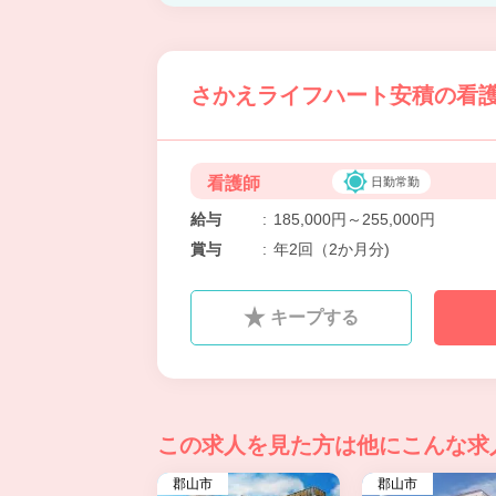
さかえライフハート安積の看護
看護師
日勤常勤
給与
:
185,000円～255,000円
賞与
:
年2回（2か月分)
キープする
この求人を見た方は
他にこんな求
郡山市
郡山市