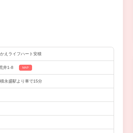
さかえライフハート安積
井1-8
MAP
積永盛駅より車で15分