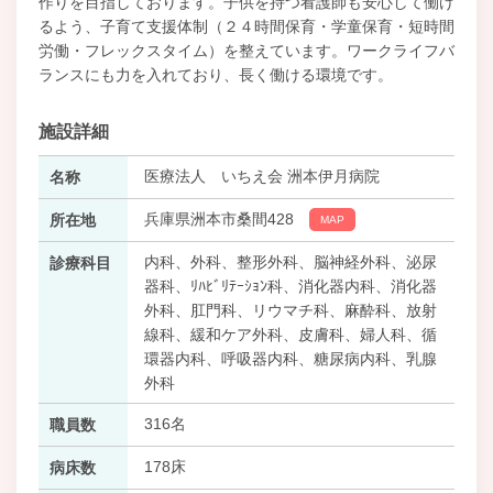
作りを目指しております。子供を持つ看護師も安心して働け
るよう、子育て支援体制（２４時間保育・学童保育・短時間
労働・フレックスタイム）を整えています。ワークライフバ
ランスにも力を入れており、長く働ける環境です。
施設詳細
医療法人 いちえ会 洲本伊月病院
名称
兵庫県洲本市桑間428
所在地
MAP
内科、外科、整形外科、脳神経外科、泌尿
診療科目
器科、ﾘﾊﾋﾞﾘﾃｰｼｮﾝ科、消化器内科、消化器
外科、肛門科、リウマチ科、麻酔科、放射
線科、緩和ケア外科、皮膚科、婦人科、循
環器内科、呼吸器内科、糖尿病内科、乳腺
外科
316名
職員数
178床
病床数