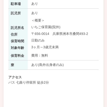
あり
駐車場
あり
託児所
＜概要＞
いちご保育園(院外)
託児所名
〒656-0014 兵庫県洲本市桑間493-2
住所
日勤のみ
保育時間
3ヶ月～3歳児未満
対象年齢
費用：無料
保育料金
あり(島外出身者のみ)
寮
アクセス
バス 七曲り停留所 徒歩2分