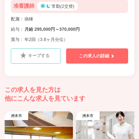
准看護師
常勤(2交替)
配属
病棟
給与
月給 295,000円～370,000円
賞与
年2回（3.8ヶ月分位）
キープする
この求人の詳細
この求人を見た方は
他にこんな求人を見ています
洲本市
洲本市