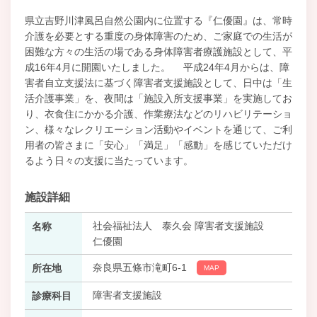
県立吉野川津風呂自然公園内に位置する『仁優園』は、常時
介護を必要とする重度の身体障害のため、ご家庭での生活が
困難な方々の生活の場である身体障害者療護施設として、平
成16年4月に開園いたしました。 平成24年4月からは、障
害者自立支援法に基づく障害者支援施設として、日中は「生
活介護事業」を、夜間は「施設入所支援事業」を実施してお
り、衣食住にかかる介護、作業療法などのリハビリテーショ
ン、様々なレクリエーション活動やイベントを通じて、ご利
用者の皆さまに「安心」「満足」「感動」を感じていただけ
るよう日々の支援に当たっています。
施設詳細
社会福祉法人 泰久会 障害者支援施設
名称
仁優園
奈良県五條市滝町6-1
所在地
MAP
障害者支援施設
診療科目