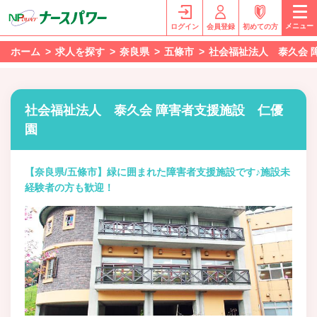
メニュー
ログイン
会員登録
初めての方
ホーム
求人を探す
奈良県
五條市
社会福祉法人 泰久会 
社会福祉法人 泰久会 障害者支援施設 仁優
園
【奈良県/五條市】緑に囲まれた障害者支援施設です♪施設未
経験者の方も歓迎！