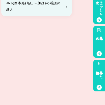
キープした
JR関西本線(亀山～加茂)の看護師
求人
0
求人
最近見た
0
検索条件
保存した
0