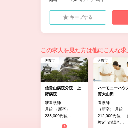
キープする
この求人を見た方は
他にこんな求
伊賀市
伊賀市
信貴山病院分院 上
ハーモニーハウ
野病院
賀大山田
准看護師
看護師
月給 （新卒）
（新卒） 月給
233,000円位～
212,000円位 
験5年の場合
…