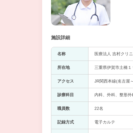
施設詳細
名称
医療法人 吉村クリ
所在地
三重県伊賀市土橋１
アクセス
JR関西本線(名古屋～
診療科目
内科、外科、整形外科、
職員数
22名
記録方式
電子カルテ