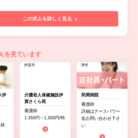
この求人を詳しく見る
人を見ています
伊賀市
津市
ス伊
介護老人保健施設伊
民間病院
賀さくら苑
看護師
看護師
詳細はナースパワー
1,350円～1,500円/時
迄お問い合わせ下さ
（経
い