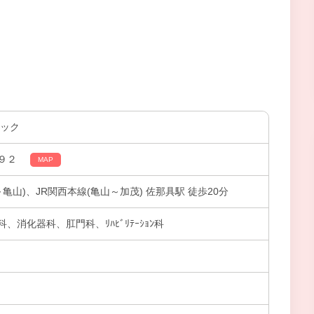
ニック
９２
MAP
亀山)、JR関西本線(亀山～加茂) 佐那具駅 徒歩20分
消化器科、肛門科、ﾘﾊﾋﾞﾘﾃｰｼｮﾝ科