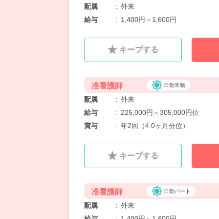
配属
:
外来
給与
:
1,400円～1,600円
キープする
准看護師
日勤常勤
配属
:
外来
給与
:
225,000円～305,000円位
賞与
:
年2回（4.0ヶ月分位）
キープする
准看護師
日勤パート
配属
:
外来
給与
:
1,400円～1,600円