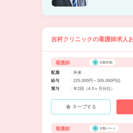
吉村クリニックの看護師求人お
看護師
日勤常勤
配属
:
外来
給与
:
225,000円～305,000円位
賞与
:
年2回（4.0ヶ月分位）
キープする
看護師
日勤パート