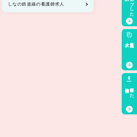
キープした
しなの鉄道線の看護師求人
0
求人
最近見た
0
検索条件
保存した
0