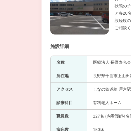
状態のチ
ア各20
設経験の
ご相談く
施設詳細
名称
医療法人 長野寿光会
所在地
長野県千曲市上山田温泉
アクセス
しなの鉄道線 戸倉駅
診療科目
有料老人ホーム
職員数
127名 (内看護師4名
病床数
150床