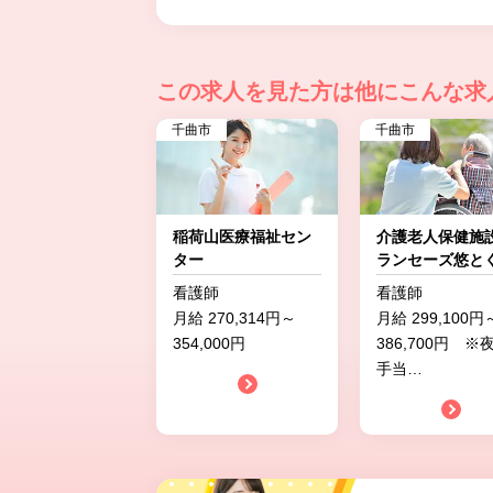
この求人を見た方は
他にこんな求
千曲市
千曲市
稲荷山医療福祉セン
介護老人保健施
ター
ランセーズ悠と
看護師
看護師
月給 270,314円～
月給 299,100円
354,000円
386,700円 ※
手当
…