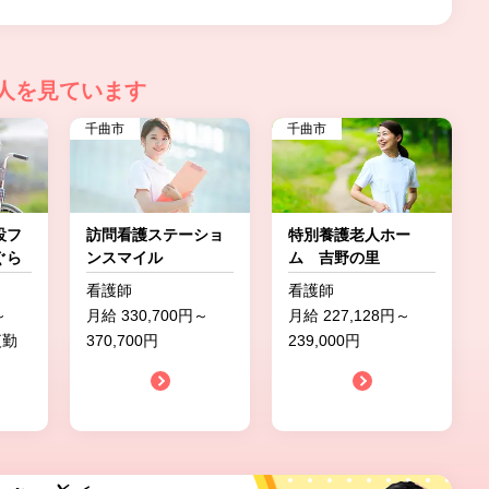
人を見ています
千曲市
千曲市
設フ
訪問看護ステーショ
特別養護老人ホー
ぐら
ンスマイル
ム 吉野の里
看護師
看護師
～
月給 330,700円～
月給 227,128円～
夜勤
370,700円
239,000円