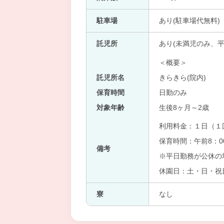
駐車場
あり(駐車場代無料)
託児所
あり(未満児のみ、平
＜概要＞
託児所名
きらきら(院内)
保育時間
日勤のみ
対象年齢
生後8ヶ月～2歳
利用料金：１日（１
保育時間：午前8：0
備考
※平日勤務が公休の
休園日：土・日・祝日
寮
なし