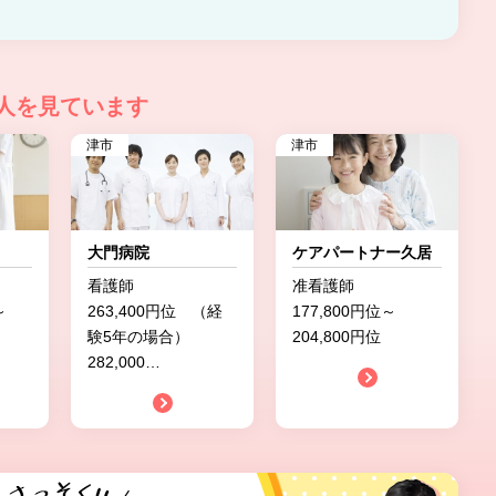
人を見ています
津市
津市
大門病院
ケアパートナー久居
看護師
准看護師
～
263,400円位 （経
177,800円位～
験5年の場合）
204,800円位
282,000
…