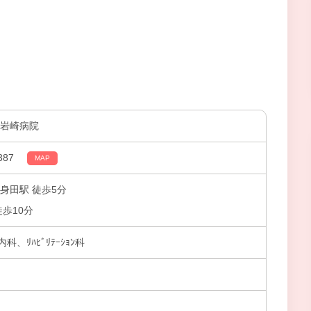
二岩崎病院
87
MAP
身田駅 徒歩5分
徒歩10分
、ﾘﾊﾋﾞﾘﾃｰｼｮﾝ科