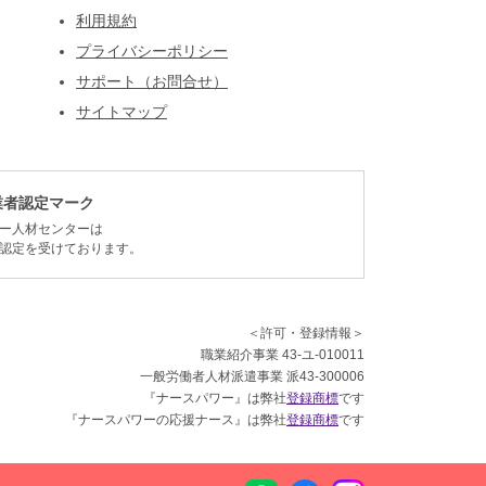
利用規約
プライバシーポリシー
サポート（お問合せ）
サイトマップ
業者認定マーク
ー人材センターは
認定を受けております。
＜許可・登録情報＞
職業紹介事業 43-ユ-010011
一般労働者人材派遣事業 派43-300006
『ナースパワー』は弊社
登録商標
です
『ナースパワーの応援ナース』は弊社
登録商標
です