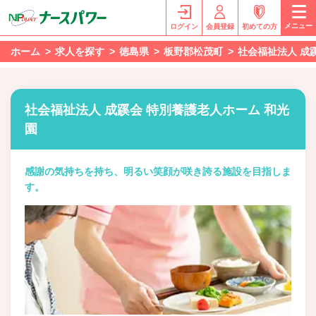
メニュー
ログイン
会員登録
初めての方
ホーム
求人を探す
徳島県
板野郡松茂町
社会福祉法人 成
社会福祉法人 成蹊会 特別養護老人ホーム 和光
園
感謝の気持ちを持ち、明るい笑顔が咲き誇る施設を目指しま
す。