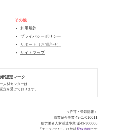
その他
利用規約
プライバシーポリシー
サポート（お問合せ）
サイトマップ
業者認定マーク
ー人材センターは
認定を受けております。
＜許可・登録情報＞
職業紹介事業 43-ユ-010011
一般労働者人材派遣事業 派43-300006
『ナースパワー』は弊社
登録商標
です