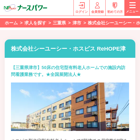
メニュー
ログイン
会員登録
初めての方
ホーム
求人を探す
三重県
津市
株式会社シーユーシー・ホ
株式会社シーユーシー・ホスピス ReHOPE津
【三重県津市】50床の住宅型有料老人ホームでの施設内訪
問看護業務です。★全国展開法人★