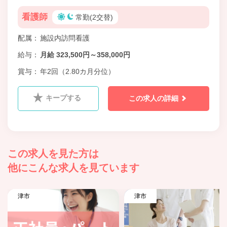
看護師
常勤(2交替)
配属
施設内訪問看護
給与
月給 323,500円～358,000円
賞与
年2回（2.80カ月分位）
キープする
この求人の詳細
この求人を見た方は
他にこんな求人を見ています
津市
津市