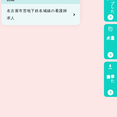
キープした
名古屋市営地下鉄名城線の看護師
0
求人
求人
最近見た
0
検索条件
保存した
0