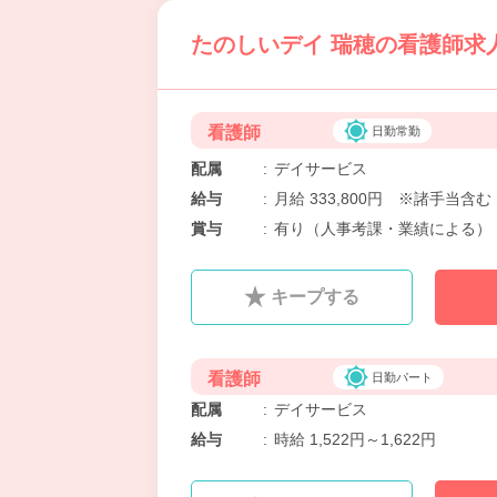
たのしいデイ 瑞穂の看護師求人
看護師
日勤常勤
配属
:
デイサービス
給与
:
月給 333,800円 ※諸手当
賞与
:
有り（人事考課・業績による）
キープする
看護師
日勤パート
配属
:
デイサービス
給与
:
時給 1,522円～1,622円