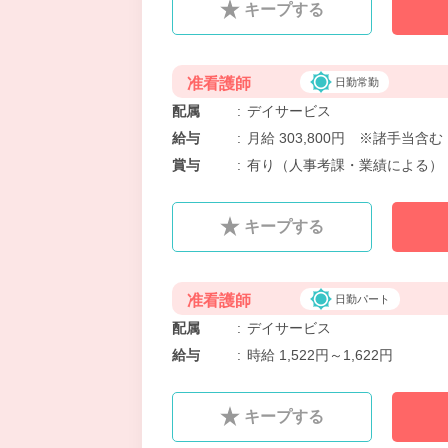
キープする
准看護師
日勤常勤
配属
:
デイサービス
給与
:
月給 303,800円 ※諸手当
賞与
:
有り（人事考課・業績による）
キープする
准看護師
日勤パート
配属
:
デイサービス
給与
:
時給 1,522円～1,622円
キープする