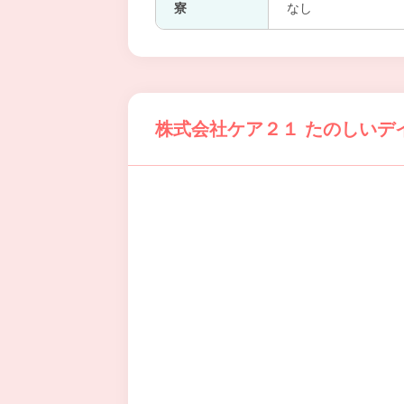
寮
なし
株式会社ケア２１ たのしいデ