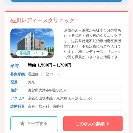
桂川レディースクリニック
京阪の瓦ヶ浜駅から徒歩５分の場所
にある産科・婦人科のクリニックで
す。滋賀県特定不妊治療指定医療機
関であり、不妊治療にも力を入れて
います。桂川レディースクリニック
正社員・パート
で働く職員がいきいきと活躍できる
環境作りにも努めています。
時給 1,500円～1,700円
給与
募集形態
看護師（日勤パート）
配属
外来
住所
滋賀県大津市御殿浜21-8
アクセス
京阪石山坂本線・京津線 瓦ヶ浜 徒歩5分
JR琵琶湖線 石山駅よりバス御殿ヶ浜 徒歩1分
診療科目
産科、婦人科、麻酔科
キープする
この求人の詳細