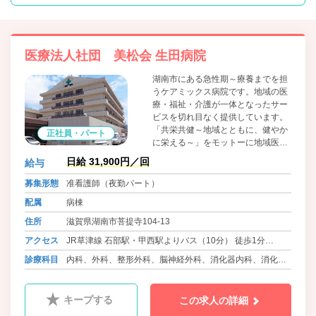
医療法人社団 美松会 生田病院
湖南市にある急性期～療養までを担
うケアミックス病院です。地域の医
療・福祉・介護が一体となったサー
ビスを切れ目なく提供しています。
「共栄共健～地域とともに、健やか
正社員・パート
に栄える～」をモットーに地域医療
への貢献を目指しています。
日給 31,900円／回
給与
募集形態
准看護師（夜勤パート）
配属
病棟
住所
滋賀県湖南市菩提寺104-13
アクセス
JR草津線 石部駅・甲西駅よりバス（10分） 徒歩1分
JR琵琶湖線 野洲駅よりバス（30分） 徒歩5分
診療科目
内科、外科、整形外科、脳神経外科、消化器内科、消化器
外科、呼吸器内科、呼吸器外科、泌尿器科、循環器内科、
眼科、耳鼻咽喉科、ﾘﾊﾋﾞﾘﾃｰｼｮﾝ科、乳腺外科、放射線科、
キープする
この求人の詳細
内分泌内科