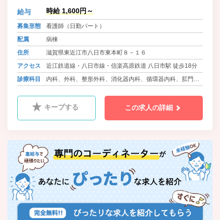
時給 1,600円～
給与
募集形態
看護師（日勤パート）
配属
病棟
住所
滋賀県東近江市八日市東本町８－１６
アクセス
近江鉄道線・八日市線・信楽高原鉄道 八日市駅 徒歩18分
診療科目
内科、外科、整形外科、消化器内科、循環器内科、肛門外
科、皮膚科、ﾘﾊﾋﾞﾘﾃｰｼｮﾝ科、乳腺外科、麻酔科、放射線
科、糖尿病代謝内科
キープする
この求人の詳細