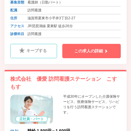
募集形態
看護師（日勤パート）
配属
訪問看護
住所
滋賀県栗東市小平井3丁目2-27
アクセス
JR琵琶湖線 栗東駅 徒歩26分
診療科目
訪問看護
キープする
この求人の詳細
株式会社 優愛 訪問看護ステーション こす
もす
平成30年にオープンした介護保険サ
ービス、医療保険サービス、リハビ
リを行う訪問看護ステーションで
す。
正社員・パート
時給 1,500円～1,600円