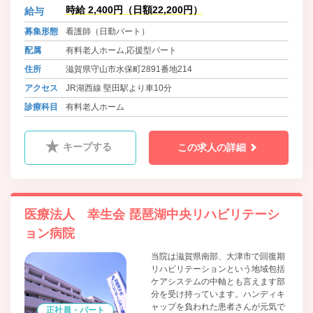
い
時給 2,400円（日額22,200円）
給与
募集形態
看護師（日勤パート）
配属
有料老人ホーム,応援型パート
住所
滋賀県守山市水保町2891番地214
アクセス
JR湖西線 堅田駅より車10分
診療科目
有料老人ホーム
キープする
この求人の詳細
医療法人 幸生会 琵琶湖中央リハビリテーシ
ョン病院
当院は滋賀県南部、大津市で回復期
リハビリテーションという地域包括
ケアシステムの中軸とも言えます部
分を受け持っています。ハンディキ
ャップを負われた患者さんが元気で
正社員・パート