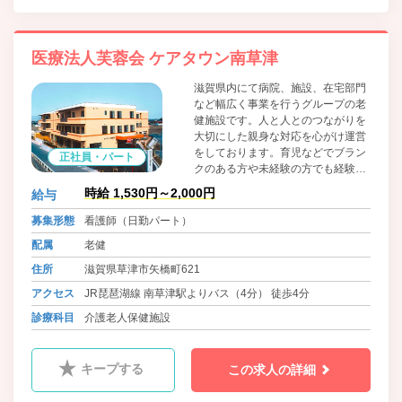
医療法人芙蓉会 ケアタウン南草津
滋賀県内にて病院、施設、在宅部門
など幅広く事業を行うグループの老
健施設です。人と人とのつながりを
大切にした親身な対応を心がけ運営
をしております。育児などでブラン
正社員・パート
クのある方や未経験の方でも経験豊
富な私たちがしっかりとサポートし
時給 1,530円～2,000円
給与
ます。
募集形態
看護師（日勤パート）
配属
老健
住所
滋賀県草津市矢橋町621
アクセス
JR琵琶湖線 南草津駅よりバス（4分） 徒歩4分
診療科目
介護老人保健施設
キープする
この求人の詳細