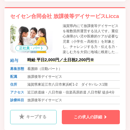
セイセン合同会社 放課後等デイサービスLicca
滋賀県内にて放課後等デイサービス
を複数箇所運営する法人です。重症
心身障がい児や医療的ケアが必要な
児童（小学生～高校生）を対象と
し、チャレンジする力・伝える力・
正社員・パート
楽しむ力を大切に地域に根差したデ
イサービスを目指しています。
時給 平日2,000円／土日祝2,200円※
給与
募集形態
看護師（日勤パート）
配属
放課後等デイサービス
住所
滋賀県東近江市八日市東浜町1-2 ダイヤパレス1階
アクセス
近江鉄道線・八日市線・信楽高原鉄道 八日市駅 徒歩4分
診療科目
放課後等デイサービス
キープする
この求人の詳細