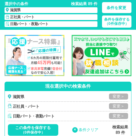
選択中の条件
検索結果 89 件
条件を変更
滋賀県
正社員・パート
条件を保存する
滋賀県/日勤パート・夜勤パート/正社員・パート
の 看護師求
（0件保存中）
日勤パート・夜勤パート
人・派遣・転職・募集一覧
現在選択中の検索条件
変更＞
滋賀県
変更＞
正社員・パート
変更＞
日勤パート・夜勤パート
検索結果
この条件を保存する
×
条件クリア
（0件保存中）
89 件