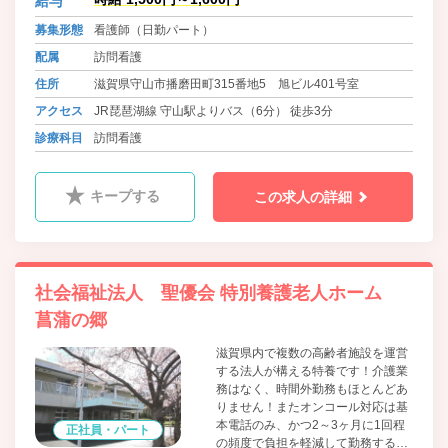
給与
募集形態
看護師（日勤パート）
配属
訪問看護
住所
滋賀県守山市播磨田町315番地5 旭ビル401号室
アクセス
JR琵琶湖線 守山駅よりバス（6分） 徒歩3分
診療科目
訪問看護
キープする
この求人の詳細
社会福祉法人 聖優会 特別養護老人ホーム
菖蒲の郷
滋賀県内で複数の高齢者施設を運営
する法人が構える特養です！介護業
務はなく、時間外勤務もほとんどあ
りません！またオンコール対応は基
本電話のみ、かつ2～3ヶ月に1回程
正社員・パート
の頻度で負担を軽減して勤務するこ