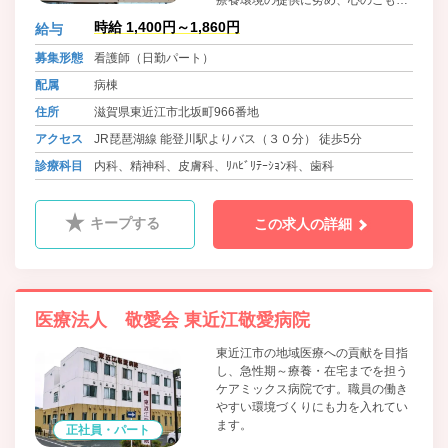
た看護・介護実践を通して、患者・
時給 1,400円～1,860円
給与
家族に安らぎを届ける。」を理念と
しています。医療療養病棟・回復期
募集形態
看護師（日勤パート）
リハビリ病棟・認知症病棟・介護医
配属
病棟
療院それぞれの特性を活かし患者さ
んの思いを尊重し、患者さんの思い
住所
滋賀県東近江市北坂町966番地
に寄り添う看護の提供に努めていま
アクセス
JR琵琶湖線 能登川駅よりバス（３０分） 徒歩5分
す。
診療科目
内科、精神科、皮膚科、ﾘﾊﾋﾞﾘﾃｰｼｮﾝ科、歯科
キープする
この求人の詳細
医療法人 敬愛会 東近江敬愛病院
東近江市の地域医療への貢献を目指
し、急性期～療養・在宅までを担う
ケアミックス病院です。職員の働き
やすい環境づくりにも力を入れてい
ます。
正社員・パート