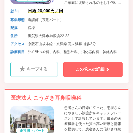
ご家庭に復帰されるのをお手伝いし
ています。このことをシームレスに
日給 26,000円／回
給与
行うために、この他に通所リハビリ
センター・訪問リハビリテーショ
募集形態
看護師（夜勤パート）
ン・居宅介護支援事業所なども運営
配属
病棟
しています。
住所
滋賀県大津市御殿浜22-33
アクセス
京阪石山坂本線・京津線 瓦ヶ浜駅 徒歩3分
診療科目
ﾘﾊﾋﾞﾘﾃｰｼｮﾝ科、内科、整形外科、消化器内科、神経内科
キープする
この求人の詳細
医療法人 こうざき耳鼻咽喉科
患者さんの目線に立った、患者さん
にやさしい診療所をキャッチフレー
ズとして診察しています。最新の医
療機器を使った質の高い医療と情報
を提供して、患者さんに信頼され続
正社員・パート