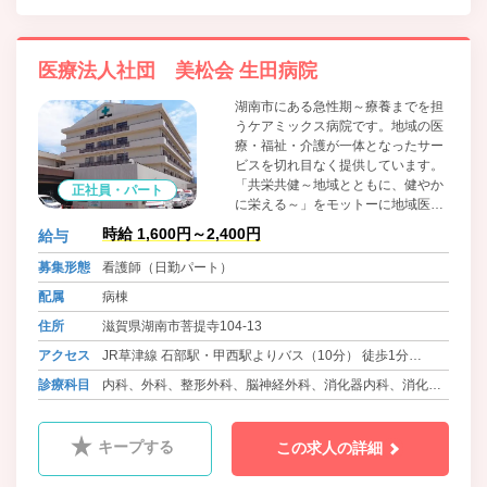
医療法人社団 美松会 生田病院
湖南市にある急性期～療養までを担
うケアミックス病院です。地域の医
療・福祉・介護が一体となったサー
ビスを切れ目なく提供しています。
「共栄共健～地域とともに、健やか
正社員・パート
に栄える～」をモットーに地域医療
への貢献を目指しています。
時給 1,600円～2,400円
給与
募集形態
看護師（日勤パート）
配属
病棟
住所
滋賀県湖南市菩提寺104-13
アクセス
JR草津線 石部駅・甲西駅よりバス（10分） 徒歩1分
JR琵琶湖線 野洲駅よりバス（30分） 徒歩5分
診療科目
内科、外科、整形外科、脳神経外科、消化器内科、消化器
外科、呼吸器内科、呼吸器外科、泌尿器科、循環器内科、
眼科、耳鼻咽喉科、ﾘﾊﾋﾞﾘﾃｰｼｮﾝ科、乳腺外科、放射線科、
キープする
この求人の詳細
内分泌内科