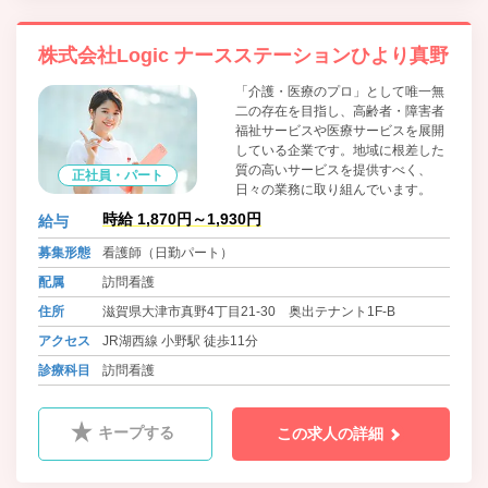
株式会社Logic ナースステーションひより真野
「介護・医療のプロ」として唯一無
二の存在を目指し、高齢者・障害者
福祉サービスや医療サービスを展開
している企業です。地域に根差した
質の高いサービスを提供すべく、
正社員・パート
日々の業務に取り組んでいます。
時給 1,870円～1,930円
給与
募集形態
看護師（日勤パート）
配属
訪問看護
住所
滋賀県大津市真野4丁目21-30 奥出テナント1F-B
アクセス
JR湖西線 小野駅 徒歩11分
診療科目
訪問看護
キープする
この求人の詳細