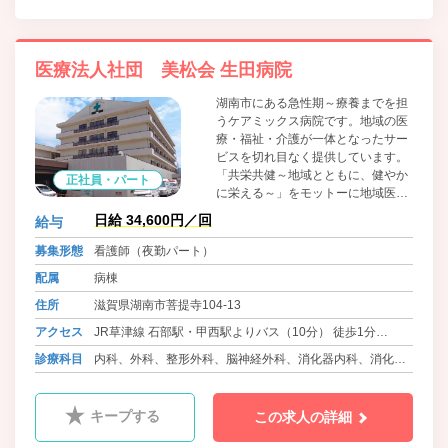
医療法人社団 美松会 生田病院
湖南市にある急性期～療養までを担
うケアミックス病院です。地域の医
療・福祉・介護が一体となったサー
ビスを切れ目なく提供しています。
「共栄共健～地域とともに、健やか
正社員・パート
に栄える～」をモットーに地域医療
への貢献を目指しています。
日給 34,600円／回
給与
募集形態
看護師（夜勤パート）
配属
病棟
住所
滋賀県湖南市菩提寺104-13
アクセス
JR草津線 石部駅・甲西駅よりバス（10分） 徒歩1分
JR琵琶湖線 野洲駅よりバス（30分） 徒歩5分
診療科目
内科、外科、整形外科、脳神経外科、消化器内科、消化器
外科、呼吸器内科、呼吸器外科、泌尿器科、循環器内科、
眼科、耳鼻咽喉科、ﾘﾊﾋﾞﾘﾃｰｼｮﾝ科、乳腺外科、放射線科、
キープする
この求人の詳細
内分泌内科