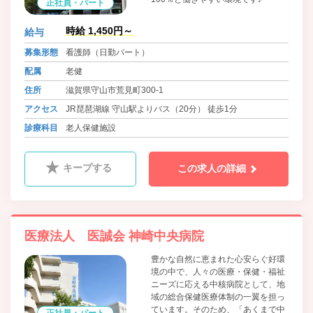
正社員・パート
時給 1,450円～
給与
募集形態
看護師（日勤パート）
配属
老健
住所
滋賀県守山市荒見町300-1
アクセス
JR琵琶湖線 守山駅よりバス（20分） 徒歩1分
診療科目
老人保健施設
キープする
この求人の詳細
医療法人 医誠会 神崎中央病院
豊かな自然に恵まれた心安らぐ好環
境の中で、人々の医療・保健・福祉
ニーズに応える中核病院として、地
域の総合保健医療体制の一翼を担っ
ています。そのため、「あくまで中
正社員・パート