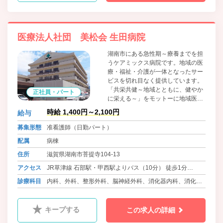
医療法人社団 美松会 生田病院
湖南市にある急性期～療養までを担
うケアミックス病院です。地域の医
療・福祉・介護が一体となったサー
ビスを切れ目なく提供しています。
「共栄共健～地域とともに、健やか
正社員・パート
に栄える～」をモットーに地域医療
への貢献を目指しています。
時給 1,400円～2,100円
給与
募集形態
准看護師（日勤パート）
配属
病棟
住所
滋賀県湖南市菩提寺104-13
アクセス
JR草津線 石部駅・甲西駅よりバス（10分） 徒歩1分
JR琵琶湖線 野洲駅よりバス（30分） 徒歩5分
診療科目
内科、外科、整形外科、脳神経外科、消化器内科、消化器
外科、呼吸器内科、呼吸器外科、泌尿器科、循環器内科、
眼科、耳鼻咽喉科、ﾘﾊﾋﾞﾘﾃｰｼｮﾝ科、乳腺外科、放射線科、
キープする
この求人の詳細
内分泌内科