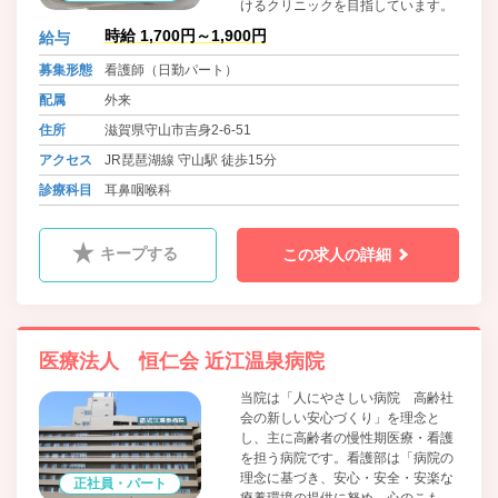
けるクリニックを目指しています。
時給 1,700円～1,900円
給与
募集形態
看護師（日勤パート）
配属
外来
住所
滋賀県守山市吉身2-6-51
アクセス
JR琵琶湖線 守山駅 徒歩15分
診療科目
耳鼻咽喉科
キープする
この求人の詳細
医療法人 恒仁会 近江温泉病院
当院は「人にやさしい病院 高齢社
会の新しい安心づくり」を理念と
し、主に高齢者の慢性期医療・看護
を担う病院です。看護部は「病院の
理念に基づき、安心・安全・安楽な
正社員・パート
療養環境の提供に努め、心のこもっ