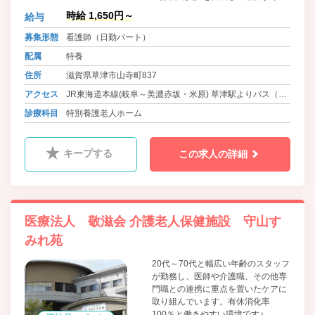
とが可能です！ブランクのある方も
時給 1,650円～
給与
安心して勤務していただけます。
募集形態
看護師（日勤パート）
配属
特養
住所
滋賀県草津市山寺町837
アクセス
JR東海道本線(岐阜～美濃赤坂・米原) 草津駅よりバス（10
分） 徒歩15分
診療科目
特別養護老人ホーム
キープする
この求人の詳細
医療法人 敬滋会 介護老人保健施設 守山す
みれ苑
20代～70代と幅広い年齢のスタッフ
が勤務し、医師や介護職、その他専
門職との連携に重点を置いたケアに
取り組んでいます。有休消化率
100％と働きやすい環境です♪