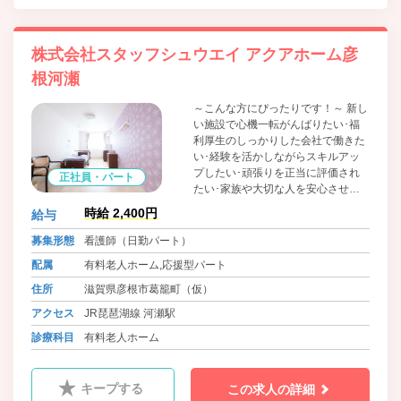
株式会社スタッフシュウエイ アクアホーム彦
根河瀬
～こんな方にぴったりです！～ 新し
い施設で心機一転がんばりたい･福
利厚生のしっかりした会社で働きた
い･経験を活かしながらスキルアッ
プしたい･頑張りを正当に評価され
正社員・パート
たい･家族や大切な人を安心させた
い
時給 2,400円
給与
募集形態
看護師（日勤パート）
配属
有料老人ホーム,応援型パート
住所
滋賀県彦根市葛籠町（仮）
アクセス
JR琵琶湖線 河瀬駅
診療科目
有料老人ホーム
キープする
この求人の詳細