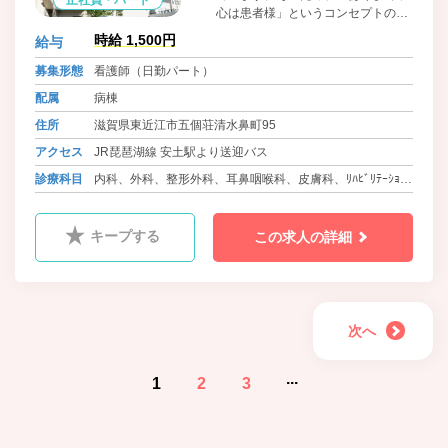
心は患者様」というコンセプトのも
とに、最新の医療設備と専門スタッ
時給 1,500円
給与
フの充実を図りながら、確かな診
断、温かい治療、優しい看護に取り
募集形態
看護師（日勤パート）
組んでいます。
配属
病棟
住所
滋賀県東近江市五個荘清水鼻町95
アクセス
JR琵琶湖線 安土駅より送迎バス
診療科目
内科、外科、整形外科、耳鼻咽喉科、皮膚科、ﾘﾊﾋﾞﾘﾃｰｼｮﾝ
科、人工透析内科
キープする
この求人の詳細
次へ
...
1
2
3