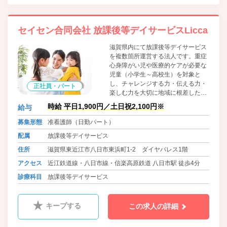
セイセン合同会社 放課後等デイサービスLicca
滋賀県内にて放課後等デイサービス
を複数箇所運営する法人です。重症
心身障がい児や医療的ケアが必要な
児童（小学生～高校生）を対象と
し、チャレンジする力・伝える力・
正社員・パート
楽しむ力を大切に地域に根差したデ
イサービスを目指しています。
時給 平日1,900円／土日祝2,100円※
給与
募集形態
准看護師（日勤パート）
配属
放課後等デイサービス
住所
滋賀県東近江市八日市東浜町1-2 ダイヤパレス1階
アクセス
近江鉄道線・八日市線・信楽高原鉄道 八日市駅 徒歩4分
診療科目
放課後等デイサービス
キープする
この求人の詳細