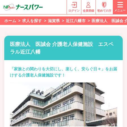
メニュー
ログイン
会員登録
初めての方
ホーム
求人を探す
滋賀県
近江八幡市
医療法人 医誠会 
医療法人 医誠会 介護老人保健施設 エスペ
ラル近江八幡
「家族との関わりを大切にし、楽しく、安らぐ日々」をお届
けする介護老人保健施設です！