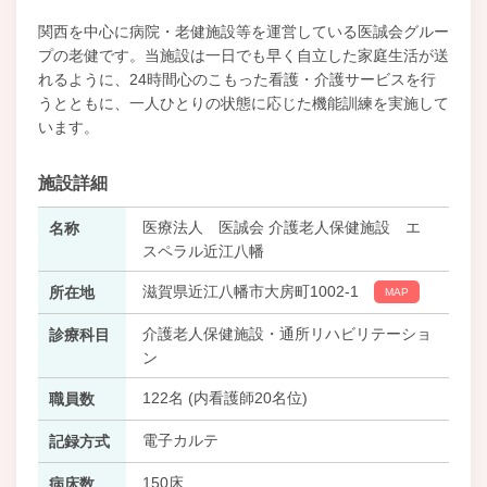
関西を中心に病院・老健施設等を運営している医誠会グルー
プの老健です。当施設は一日でも早く自立した家庭生活が送
れるように、24時間心のこもった看護・介護サービスを行
うとともに、一人ひとりの状態に応じた機能訓練を実施して
います。
施設詳細
医療法人 医誠会 介護老人保健施設 エ
名称
スペラル近江八幡
滋賀県近江八幡市大房町1002-1
所在地
MAP
介護老人保健施設・通所リハビリテーショ
診療科目
ン
122名 (内看護師20名位)
職員数
電子カルテ
記録方式
150床
病床数