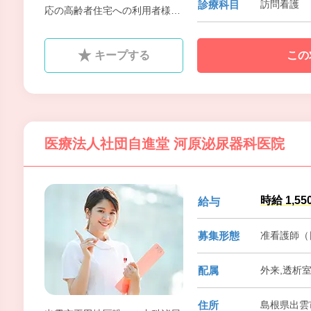
診療科目
訪問看護
応の高齢者住宅への利用者様お
1人ひとりにあった医療・看護
サービスを提供しております。
キープする
この
医療法人社団自進堂 河原泌尿器科医院
時給 1,55
給与
募集形態
准看護師（
配属
外来,透析
住所
島根県出雲