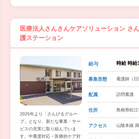
医療法人さんさんケアソリューション さ
護ステーション
時給 時給1
給与
募集形態
看護師（日
配属
訪問看護
住所
島根県松江
2025年より「さんびるグルー
プ」となり、新たな事業・サー
アクセス
山陰本線 揖
ビスの充実に取り組んでいま
す。中重度対応・医療的ケア対