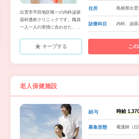
住所
島根県出雲
出雲市平田地区唯一の内科泌尿
器科透析クリニックです。職員
診療科目
内科、泌尿
一人一人の実情に合わせた、き
めの細かい対応が可能ですので
透析業務未経験者でも大丈夫
キープする
この
す。しっかり指導いたします。
老人保健施設
時給 1,37
給与
募集形態
看護師（日