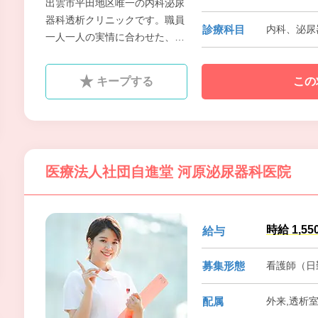
出雲市平田地区唯一の内科泌尿
器科透析クリニックです。職員
診療科目
内科、泌尿
一人一人の実情に合わせた、き
めの細かい対応が可能ですので
透析業務未経験者でも大丈夫
キープする
この
す。しっかり指導いたします。
医療法人社団自進堂 河原泌尿器科医院
時給 1,55
給与
募集形態
看護師（日
配属
外来,透析