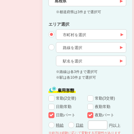
島根県
※都道府県は3件まで選択可
エリア選択
※路線は各3件まで選択可
※駅は各10件まで選択可
雇用形態
常勤(2交替)
常勤(3交替)
日勤常勤
夜勤常勤
日勤パート
夜勤パート
時給
日給
円以上
※給与は経験に応じて変動する可能性があります