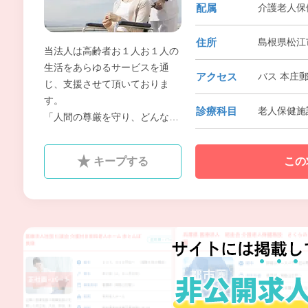
配属
介護老人保
住所
島根県松江
当法人は高齢者お１人お１人の
生活をあらゆるサービスを通
アクセス
バス 本庄郵
じ、支援させて頂いておりま
す。
診療科目
老人保健施
「人間の尊厳を守り、どんなに
障害があっても人間らしい生活
を確保する」ことを目指し、地
キープする
この
域社会や家庭との結びつきを基
本により良きサービスができる
ように努めています。
風通しのよく、働きやすい職場
を目指しております。ぜひご応
募ください。