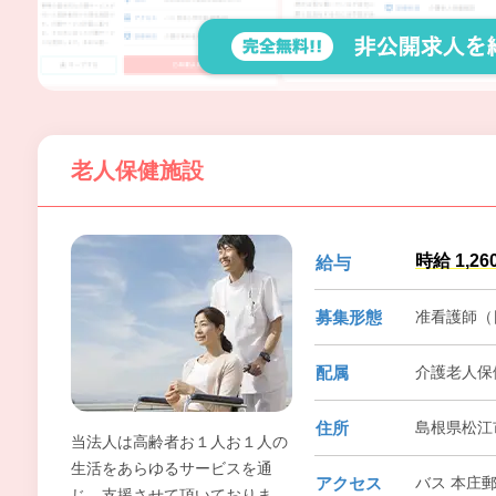
老人保健施設
時給 1,26
給与
募集形態
准看護師（
配属
介護老人保
住所
島根県松江
当法人は高齢者お１人お１人の
生活をあらゆるサービスを通
アクセス
バス 本庄郵
じ、支援させて頂いておりま