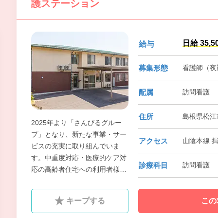
護ステーション
日給 35,5
給与
募集形態
看護師（夜
配属
訪問看護
住所
島根県松江
2025年より「さんびるグルー
プ」となり、新たな事業・サー
アクセス
山陰本線 揖
ビスの充実に取り組んでいま
す。中重度対応・医療的ケア対
診療科目
訪問看護
応の高齢者住宅への利用者様お
1人ひとりにあった医療・看護
サービスを提供しております。
キープする
この