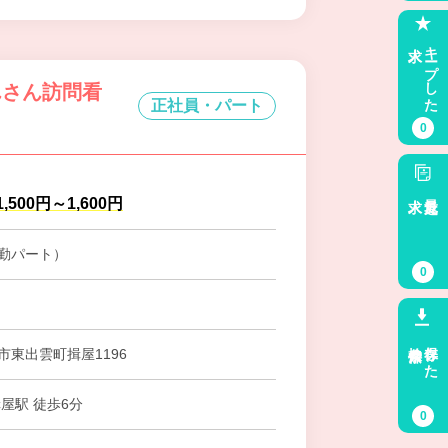
求人
キープした
んさん訪問看
正社員・パート
0
求人
最近見た
,500円～1,600円
勤パート）
0
検索条件
保存した
市東出雲町揖屋1196
屋駅 徒歩6分
0